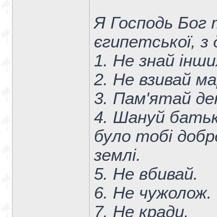
Я Господь Бог 
єгипетської, з 
1. Не знай інши
2. Не взивай м
3. Пам'ятай д
4. Шануй батьк
було тобі добр
землі.
5. Не вбивай.
6. Не чужолож.
7. Не кради.