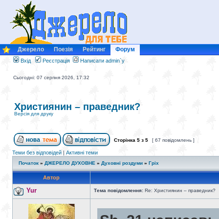
Джерело
Поезія
Рейтинг
Форум
Вхід
Реєстрація
Написати admin`у
Сьогодні: 07 серпня 2026, 17:32
Християнин – праведник?
Версія для друку
Сторінка
5
з
5
[ 67 повідомлень ]
Теми без відповідей
|
Активні теми
Початок
»
ДЖЕРЕЛО ДУХОВНЕ
»
Духовні роздуми
»
Гріх
Автор
Yur
Тема повідомлення:
Re: Християнин – праведник?