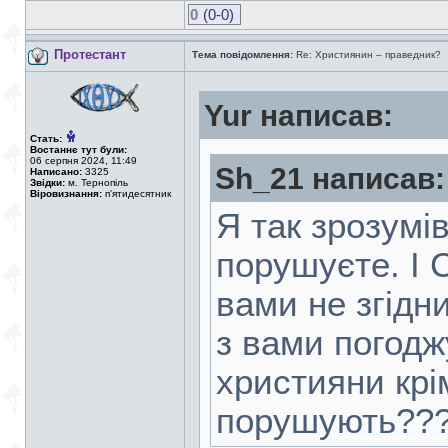
0
(0-0)
Протестант
Тема повідомлення:
Re: Християнин – праведник?
Yur написав:
Стать:
Востаннє тут були:
06 серпня 2024, 11:49
Sh_21 написав:
Написано:
3325
Звідки:
м. Тернопіль
Віровизнання:
п'ятидесятник
Я так зрозумі
порушуєте. І 
вами не згідн
з вами погоджу
християни крі
порушують??