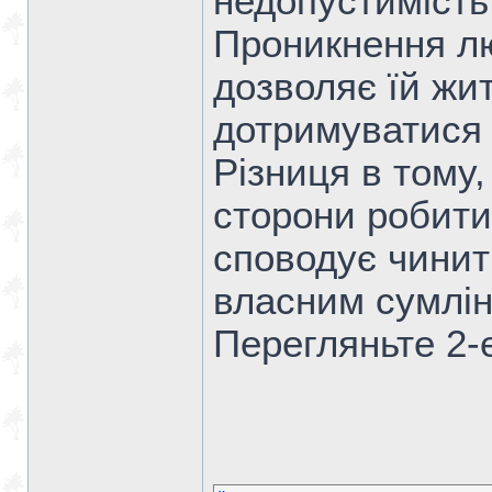
недопустимість
Проникнення л
дозволяє їй жи
дотримуватися 
Різниця в тому,
сторони робити
споводує чинит
власним сумлі
Перегляньте 2-е