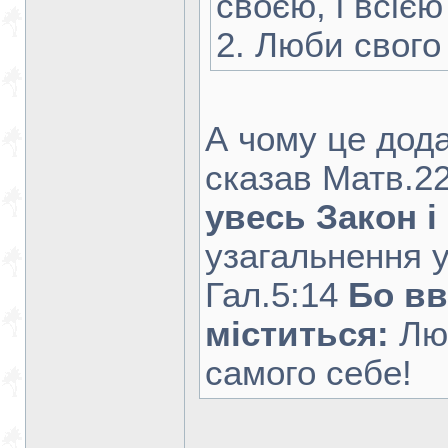
своєю, і всіє
2. Люби свого
А чому це додат
сказав Матв.2
увесь Закон і
узагальнення у
Гал.5:14
Бо вв
міститься:
Лю
самого себе!