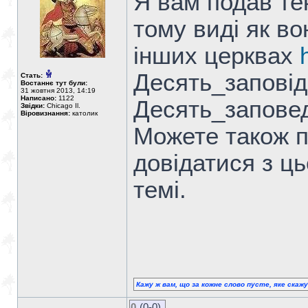
Я вам подав те
тому виді як в
інших церквах
Десять_запові
Стать:
Востаннє тут були:
31 жовтня 2013, 14:19
Написано:
1122
Десять_запове
Звідки:
Chicago Il.
Віровизнання:
католик
Можете також п
довідатися з ць
темі.
Кажу ж вам, що за кожне слово пусте, яке скаж
0
(0-0)