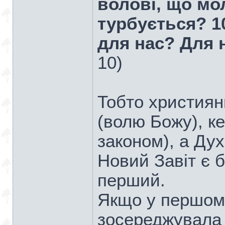
волові, що мол
турбується? 1
для нас? Для н
10)
Тобто християн
(волю Божу), к
законом), а Ду
Новий Завіт є 
перший.
Якщо у першому
зосереджувала 