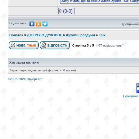
Кажу ж вам, що за кожне слово пусте, яке скаж
0
(0-0)
Поділитися:
Відображати
Початок
»
ДЖЕРЕЛО ДУХОВНЕ
»
Духовні роздуми
»
Гріх
Сторінка
5
з
5
[ 67 повідомлень ]
Хто зараз онлайн
Зараз переглядають цей форум: - і 0 гостей
©2006-2026 "Джерело"
|
Джерело