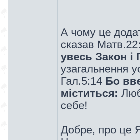
А чому це додат
сказав Матв.22
увесь Закон і
узагальнення ус
Гал.5:14
Бо вве
міститься:
Люб
себе!
Добре, про це 