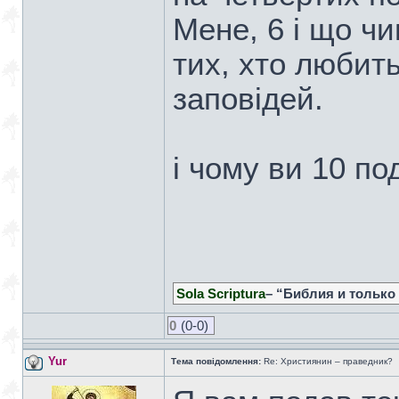
Мене, 6 і що ч
тих, хто любит
заповідей.
і чому ви 10 по
Sola Scriptura
– “Библия и только
0
(0-0)
Yur
Тема повідомлення:
Re: Християнин – праведник?