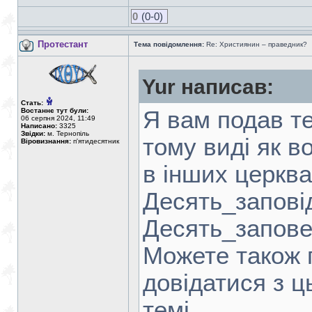
0
(0-0)
Протестант
Тема повідомлення:
Re: Християнин – праведник?
Yur написав:
Стать:
Востаннє тут були:
Я вам подав т
06 серпня 2024, 11:49
Написано:
3325
Звідки:
м. Тернопіль
тому виді як 
Віровизнання:
п'ятидесятник
в інших церкв
Десять_запов
Десять_запов
Можете також 
довідатися з ц
темі.