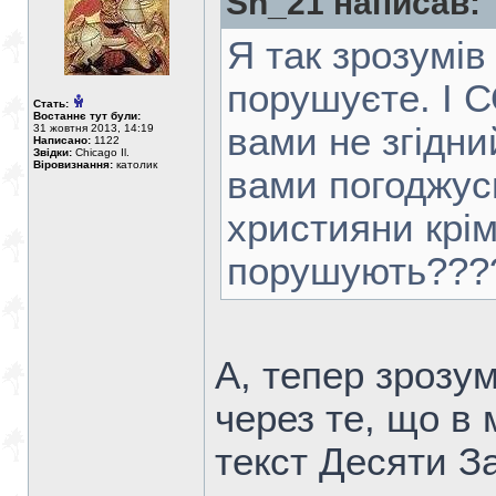
Sh_21 написав:
Я так зрозумів
порушуєте. І С
Стать:
Востаннє тут були:
вами не згідни
31 жовтня 2013, 14:19
Написано:
1122
Звідки:
Chicago Il.
Віровизнання:
католик
вами погоджусь
християни крім
порушують???
А, тепер зрозу
через те, що в 
текст Десяти З