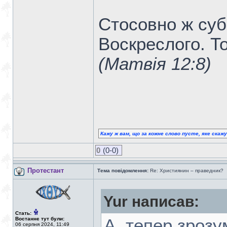
Стосовно ж суб
Воскреслого. Т
(Матвія 12:8)
Кажу ж вам, що за кожне слово пусте, яке скаж
0
(0-0)
Протестант
Тема повідомлення:
Re: Християнин – праведник?
Yur написав:
Стать:
Востаннє тут були:
А, тепер зроз
06 серпня 2024, 11:49