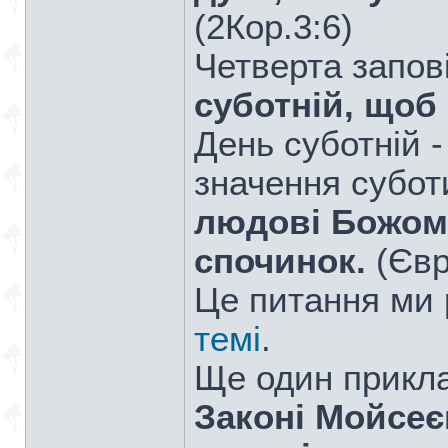
(2Кор.3:6)
Четверта запов
суботній, щоб
День суботній 
значення субот
людові Божом
спочинок.
(Євр
Це питання ми 
темі
.
Ще один прикла
Законі Мойсеє