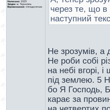
Написано:
3325
Звідки:
м. Тернопіль
через те, що в
Віровизнання:
п'ятидесятник
наступний текс
Не зрозумів, а 
Не роби собі рі
на небі вгорі, і
під землею. 5 Н
бо Я Господь, Б
карає за провин
на четвертих п