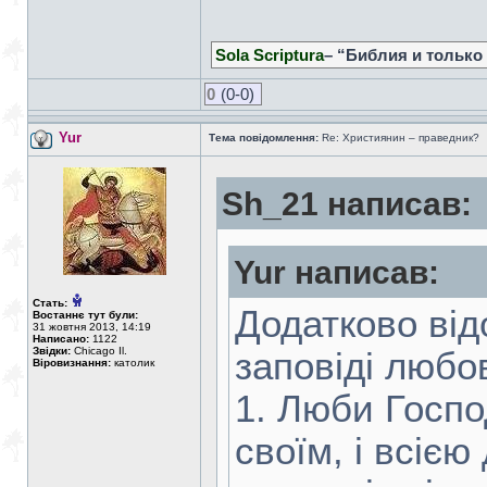
Sola Scriptura
– “Библия и только
0
(0-0)
Yur
Тема повідомлення:
Re: Християнин – праведник?
Sh_21 написав:
Yur написав:
Стать:
Додатково від
Востаннє тут були:
31 жовтня 2013, 14:19
Написано:
1122
Звідки:
Chicago Il.
заповіді любов
Віровизнання:
католик
1. Люби Госпо
своїм, і всіє