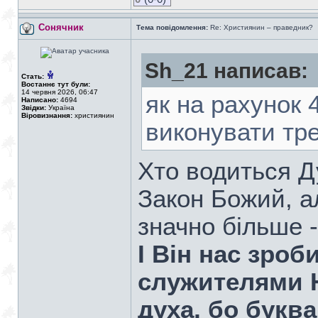
Сонячник
Тема повідомлення:
Re: Християнин – праведник?
Sh_21 написав:
Стать:
Востаннє тут були:
14 червня 2026, 06:47
як на рахунок 
Написано:
4694
Звідки:
Україна
Віровизнання:
християнин
виконувати тр
Хто водиться Д
Закон Божий, ал
значно більше -
І Він нас зро
служителями Н
духа, бо буква