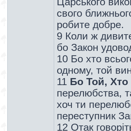
Царського вико
свого ближнього
робите добре.
9 Коли ж дивите
бо Закон удово
10 Бо хто всьог
одному, той ви
11
Бо Той, Хто 
перелюбства, т
хоч ти перелюбс
переступник За
12 Отак говоріть