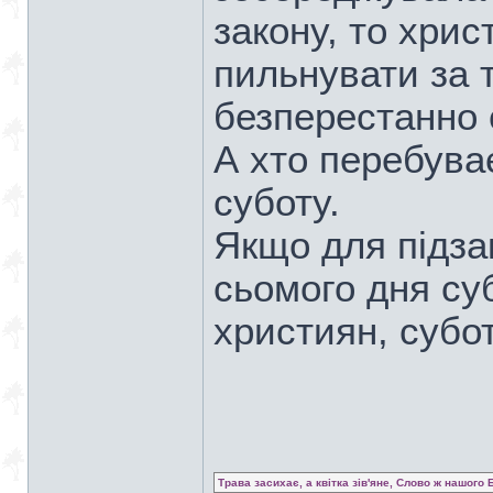
закону, то хрис
пильнувати за 
безперестанно
А хто перебуває
суботу.
Якщо для підза
сьомого дня суб
християн, субо
Трава засихає, а квітка зів'яне, Слово ж нашого 