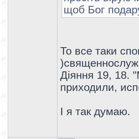
щоб Бог подар
То все таки сп
)священнослуж
Діяння 19, 18.
приходили, исп
І я так думаю.