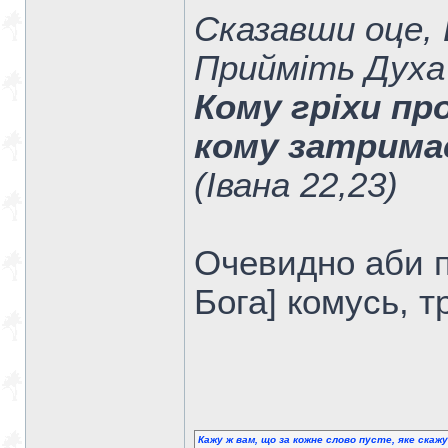
Сказавши оце, В
Прийміть Духа
Кому гріхи пр
кому затрима
(Івана 22,23)
Очевидно аби п
Бога] комусь, т
Кажу ж вам, що за кожне слово пусте, яке скаж