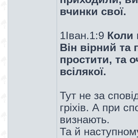
вчинки свої.
1Iван.1:9
Коли 
Він вірний та
простити, та 
всілякої.
Тут не за спові
гріхів. А при сп
визнають.
Та й наступному