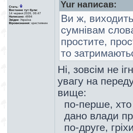
Yur написав:
Стать:
Востаннє тут були:
14 червня 2026, 06:47
Ви ж, виходить
Написано:
4694
Звідки:
Україна
Віровизнання:
християнин
сумнівам слова
простите, прос
то затримають
Ні, зовсім не і
увагу на переду
вище:
по-перше, хто
дано влади пр
по-друге, грі