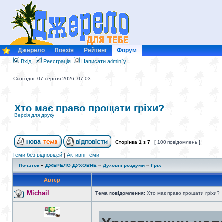
Джерело
Поезія
Рейтинг
Форум
Вхід
Реєстрація
Написати admin`у
Сьогодні: 07 серпня 2026, 07:03
Хто має право прощати гріхи?
Версія для друку
Сторінка
1
з
7
[ 100 повідомлень ]
Теми без відповідей
|
Активні теми
Початок
»
ДЖЕРЕЛО ДУХОВНЕ
»
Духовні роздуми
»
Гріх
Автор
Michail
Тема повідомлення:
Хто має право прощати гріхи?