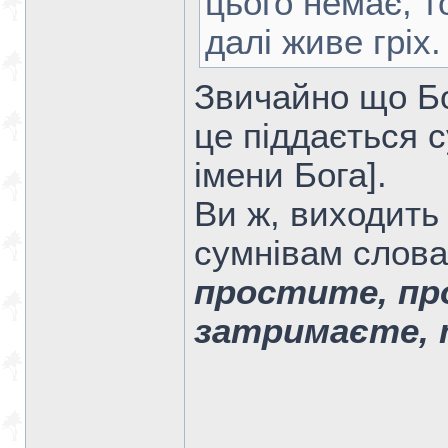
цього немає, т
далі живе гріх.
Звичайно що Бо
це піддається с
імени Бога].
Ви ж, виходить 
сумнівам слова
простите, пр
затримаєте,