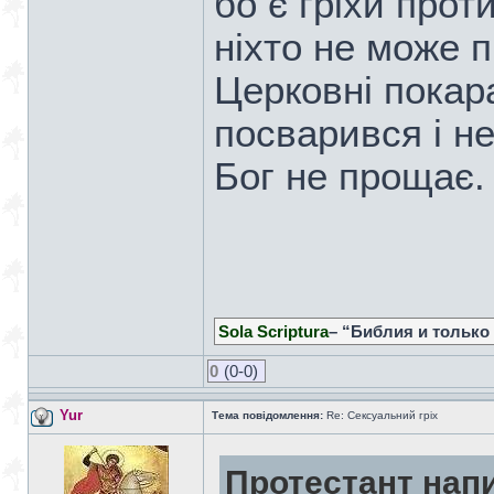
бо є гріхи прот
ніхто не може 
Церковні покара
посварився і н
Бог не прощає.
Sola Scriptura
– “Библия и только
0
(0-0)
Yur
Тема повідомлення:
Re: Сексуальний гріх
Протестант нап