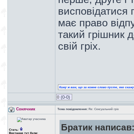
висповідатися 
має право відпу
такий грішник д
свій гріх.
Кажу ж вам, що за кожне слово пусте, яке скаж
0
(0-0)
Сонячник
Тема повідомлення:
Re: Сексуальний гріх
Братик написав
Стать:
Востаннє тут були: