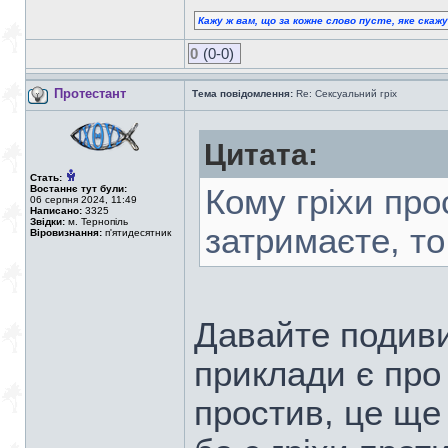
Кажу ж вам, що за кожне слово пусте, яке скаж
0
(0-0)
Протестант
Тема повідомлення:
Re: Сексуальний гріх
Цитата:
Стать:
Востаннє тут були:
Кому гріхи про
06 серпня 2024, 11:49
Написано:
3325
Звідки:
м. Тернопіль
затримаєте, т
Віровизнання:
п'ятидесятник
Давайте подиви
приклади є про
простив, це ще