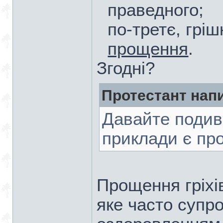
праведного;
по-третє, грі
прощення
.
Згодні?
Протестант нап
Давайте подив
приклади є пр
Прощення гріхі
яке часто супр