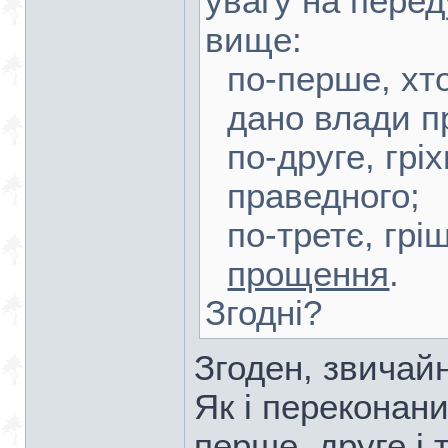
увагу на перед
вище:
по-перше, хто
дано влади п
по-друге, гр
праведного;
по-третє, гр
прощення
.
Згодні?
Згоден, звичай
Як і переконани
перше, друге і 