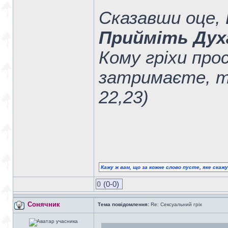
Сказавши оце, В
Прийміть Дух
Кому гріхи про
затримаєте, т
22,23)
Кажу ж вам, що за кожне слово пусте, яке скаж
0
(0-0)
Сонячник
Тема повідомлення:
Re: Сексуальний гріх