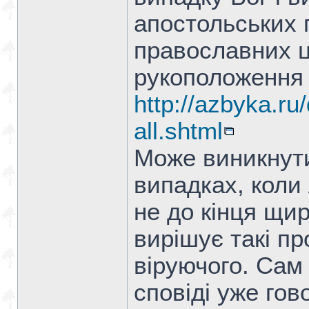
апостольських п
православних це
рукоположення 
http://azbyka.ru/
all.shtml
Може виникнути
випадках, коли 
не до кінця щи
вирішує такі п
віруючого. Сам
сповіді уже гов