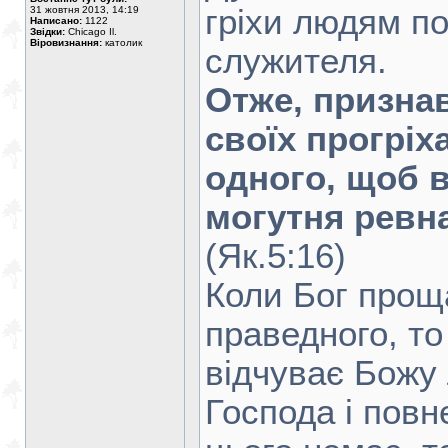
гріхи людям по
31 жовтня 2013, 14:19
Написано:
1122
Звідки:
Chicago Il.
Віровизнання:
католик
служителя.
Отже, призна
своїх прогріха
одного, щоб 
могутня ревн
(Як.5:16)
Коли Бог проща
праведного, т
відчуває Божу 
Господа і повн