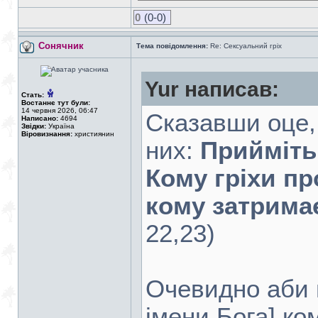
0
(0-0)
Сонячник
Тема повідомлення:
Re: Сексуальний гріх
Yur написав:
Стать:
Востаннє тут були:
14 червня 2026, 06:47
Сказавши оце, 
Написано:
4694
Звідки:
Україна
Віровизнання:
християнин
них:
Прийміть
Кому гріхи пр
кому затрима
22,23)
Очевидно аби 
імени Бога] ко