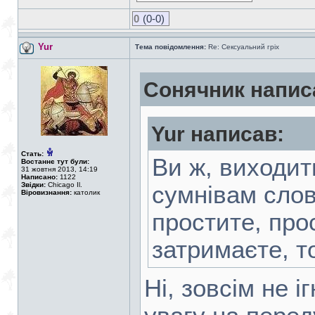
0
(0-0)
Yur
Тема повідомлення:
Re: Сексуальний гріх
Сонячник напис
Yur написав:
Стать:
Ви ж, виходит
Востаннє тут були:
31 жовтня 2013, 14:19
Написано:
1122
Звідки:
Chicago Il.
сумнівам слов
Віровизнання:
католик
простите, про
затримаєте, т
Ні, зовсім не 