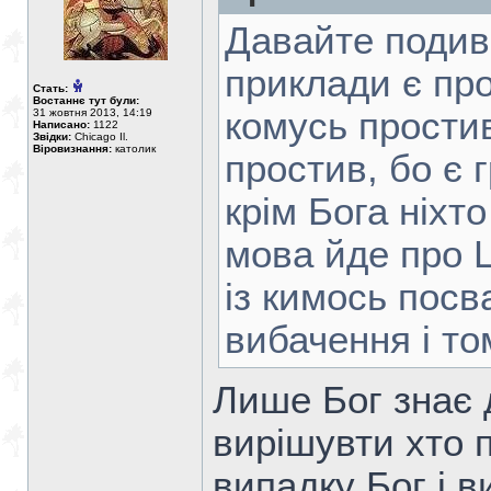
Давайте подив
приклади є про
Стать:
Востаннє тут були:
комусь простив
31 жовтня 2013, 14:19
Написано:
1122
Звідки:
Chicago Il.
Віровизнання:
католик
простив, бо є г
крім Бога ніхт
мова йде про Ц
із кимось посв
вибачення і то
Лише Бог знає
вирішувти хто 
випадку Бог і 