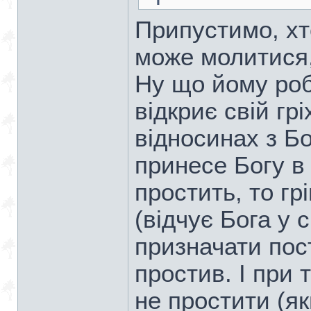
Припустимо, хт
може молитися, 
Ну що йому роб
відкриє свій гр
відносинах з Бо
принесе Богу в 
простить, то г
(відчує Бога у 
призначати пос
простив. І при
не простити (я