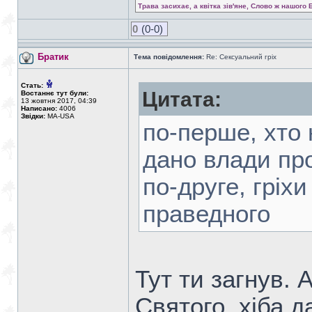
Трава засихає, а квітка зів'яне, Слово ж нашого 
0
(0-0)
Братик
Тема повідомлення:
Re: Сексуальний гріх
Стать:
Цитата:
Востаннє тут були:
13 жовтня 2017, 04:39
Написано:
4006
Звідки:
MA-USA
по-перше, хто 
дано влади про
по-друге, гріх
праведного
Тут ти загнув. 
Святого, хіба 