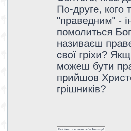
По-друге, кого 
"праведним" - і
помолиться Бог
називаєш праве
свої гріхи? Якщо
можеш бути пра
прийшов Христо
грішників?
Хай благословить тебе Господь!