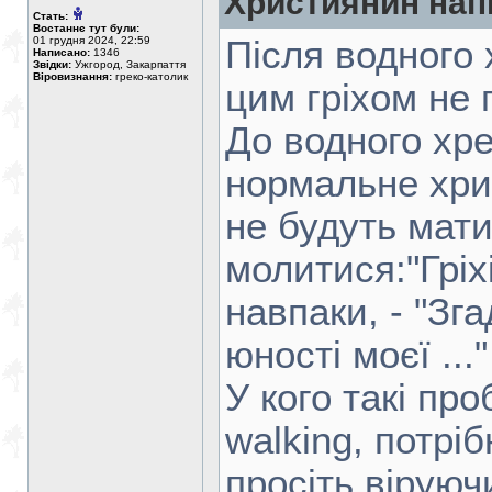
Християнин нап
Стать:
Востаннє тут були:
01 грудня 2024, 22:59
Після водного 
Написано:
1346
Звідки:
Ужгород, Закарпаття
Віровизнання:
греко-католик
цим гріхом не 
До водного хре
нормальне хри
не будуть мати
молитися:"Гріхі
навпаки, - "З
юності моєї ..."
У кого такі пр
walking, потрі
просіть віруюч