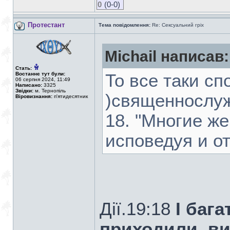
0
(0-0)
Протестант
Тема повідомлення:
Re: Сексуальний гріх
Michail написав:
Стать:
Востаннє тут були:
То все таки сп
06 серпня 2024, 11:49
Написано:
3325
Звідки:
м. Тернопіль
)священнослуж
Віровизнання:
п'ятидесятник
18. "Многие ж
исповедуя и от
Дiї.19:18
І бага
приходили, в