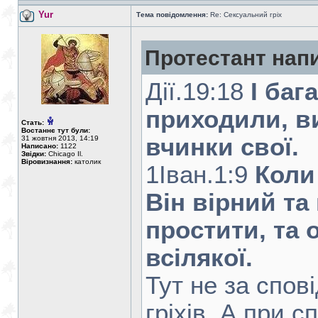
Yur
Тема повідомлення:
Re: Сексуальний гріх
Протестант нап
Дiї.19:18
І бага
приходили, в
Стать:
Востаннє тут були:
вчинки свої.
31 жовтня 2013, 14:19
Написано:
1122
Звідки:
Chicago Il.
Віровизнання:
католик
1Iван.1:9
Коли
Він вірний та
простити, та 
всілякої.
Тут не за спов
гріхів. А при с