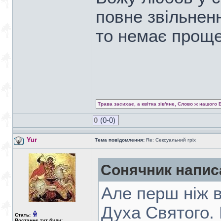
повне звільненн
то немає прощен
Трава засихає, а квітка зів'яне, Слово ж нашого 
0
(0-0)
Yur
Тема повідомлення:
Re: Сексуальний гріх
Сонячник напис
Але перш ніж в
Духа Святого.
Стать:
Востаннє тут були: