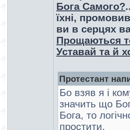
Бога Самого?
їхні, промовив
ви в серцях в
Прощаються тоб
Уставай та й 
Протестант нап
Бо взяв я і ко
значить що Бог
Бога, то логіч
простити.