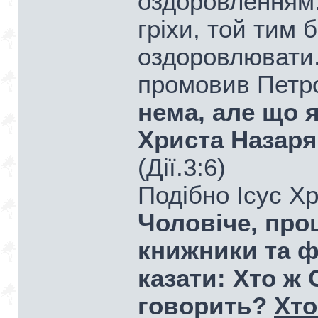
оздоровленням.
гріхи, той тим 
оздоровлювати.
промовив Петр
нема, але що я
Христа Назаря
(Дiї.3:6)
Подібно Ісус Х
Чоловіче, прощ
книжники та ф
казати: Хто ж
говорить?
Хто