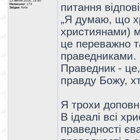
13 квітня 2016, 14:40
питання відпові
Написано:
173
Звідки:
Київ
„Я думаю, що х
християнами) м
це переважно та
праведниками.
Праведник - це,
правду Божу, х
Я трохи доповн
В ідеалі всі хр
праведності єв