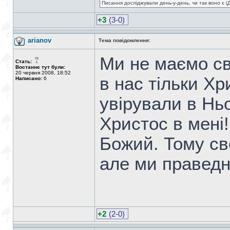
Писання досліджували день-у-день, чи так воно є (Ді
+3
(3-0)
arianov
Тема повідомлення:
Ми не маємо св
Стать:
Востаннє тут були:
20 червня 2008, 18:52
в нас тільки Хр
Написано:
6
увірували в Ньо
Христос в мені
Божий. Тому св
але ми праведні
+2
(2-0)