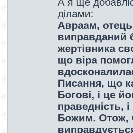
А я ще добавлю
ділами:
Авраам, отець 
виправданий б
жертівника св
що віра помогл
вдосконалилась
Писання, що к
Богові, і це й
праведність, і
Божим. Отож, 
виправдується 