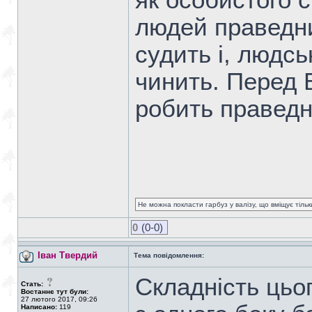
як особистого с
людей праведни
судить і, людс
чинить. Перед 
робить правед
Не можна покласти гарбуз у валізу, що вміщує тіль
0
(0-0)
Іван Твердий
Тема повідомлення:
Складність цьо
Стать:
Востаннє тут були:
27 лютого 2017, 09:26
Написано:
119