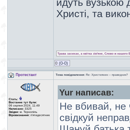
йдуть вузькою 
Христі, та вико
Трава засихає, а квітка зів'яне, Слово ж нашого 
0
(0-0)
Протестант
Тема повідомлення:
Re: Християнин – праведник?
Yur написав:
Стать:
Востаннє тут були:
Не вбивай, не 
06 серпня 2024, 11:49
Написано:
3325
Звідки:
м. Тернопіль
свідкуй непра
Віровизнання:
п'ятидесятник
Шануй батька т