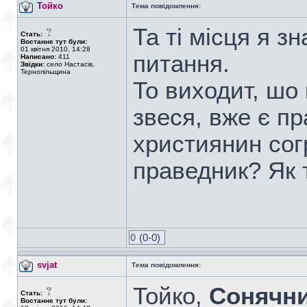
Тойко
Тема повідомлення:
Та ті місця я з
Стать:
Востаннє тут були:
01 квітня 2010, 14:28
питання.
Написано:
411
Звідки:
село Настасів,
Тернопільщина
То виходит, шо
звеся, вже є пр
християнин согр
праведник? Як 
0
(0-0)
svjat
Тема повідомлення:
Тойко,
Сонячн
Стать:
Востаннє тут були: