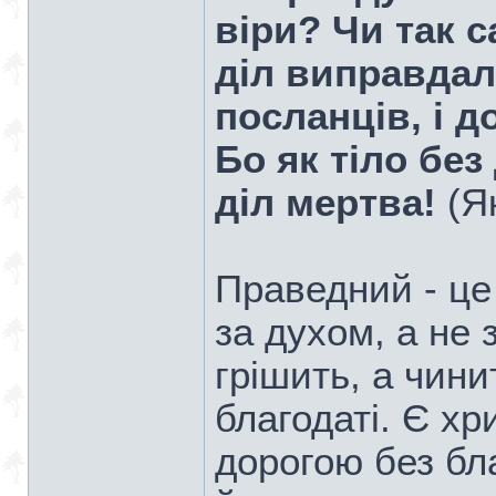
віри? Чи так с
діл виправдал
посланців, і 
Бо як тіло без 
діл мертва!
(Як
Праведний - це
за духом, а не 
грішить, а чини
благодаті. Є хр
дорогою без бла