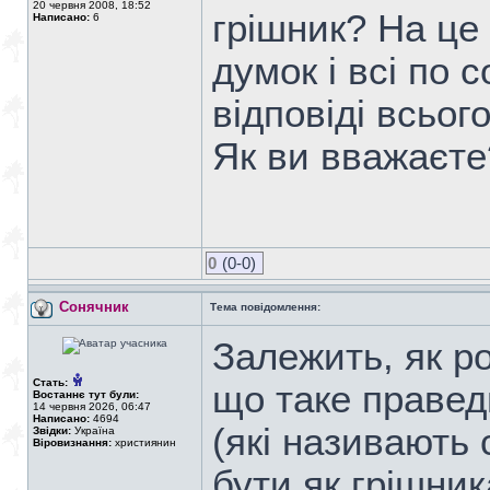
20 червня 2008, 18:52
грішник? На це 
Написано:
6
думок і всі по
відповіді всьог
Як ви вважаєте
0
(0-0)
Сонячник
Тема повідомлення:
Залежить, як ро
Стать:
що таке правед
Востаннє тут були:
14 червня 2026, 06:47
Написано:
4694
(які називають
Звідки:
Україна
Віровизнання:
християнин
бути як грішник