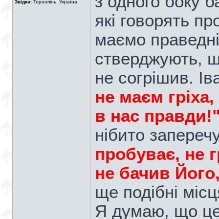
з одного боку б
Звідки:
Тернопіль, Україна
які говорять пр
маємо праведніс
стверджують, щ
не согрішив. Ів
не маєм гріха,
в нас правди!
нібито запереч
пробуває, не г
не бачив Його,
ще подібні місця
Я думаю, що це