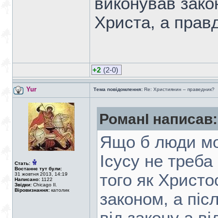
виконував закон
Христа, а правд
+2
(2-0)
Yur
Тема повідомлення:
Re: Християнин – праведник?
РоманІ написав:
Ящо б люди мо
Ісусу не треба
Стать:
Востаннє тут були:
того як Христо
31 жовтня 2013, 14:19
Написано:
1122
Звідки:
Chicago Il.
Віровизнання:
католик
законом, а піс