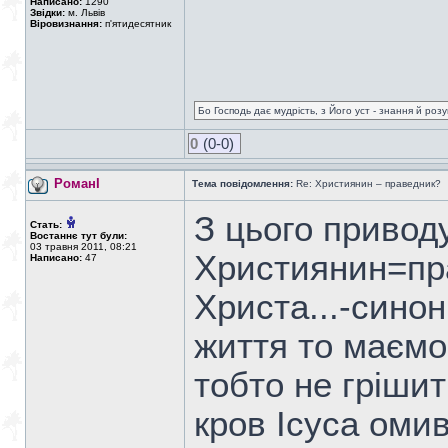
Написано:
1290
Звідки:
м. Львів
Віровизнання:
п'ятидесятник
Бо Господь дає мудрість, з Його уст - знання й роз
0
(0-0)
РоманІ
Тема повідомлення:
Re: Християнин – праведник?
З цього привод
Стать:
Востаннє тут були:
03 травня 2011, 08:21
Християнин=пр
Написано:
47
Христа...-сино
життя то маємо
тобто не грішит
кров Ісуса оми