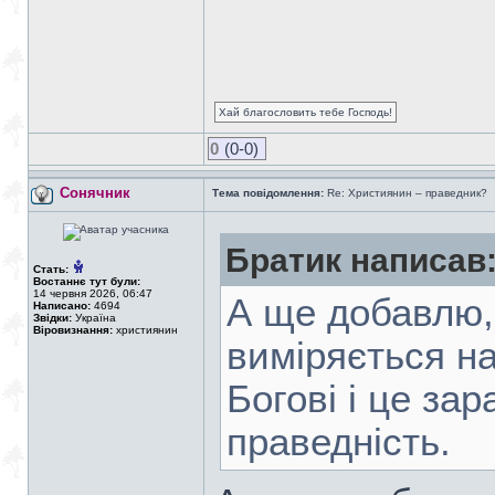
Хай благословить тебе Господь!
0
(0-0)
Сонячник
Тема повідомлення:
Re: Християнин – праведник?
Братик написав
Стать:
Востаннє тут були:
14 червня 2026, 06:47
А ще добавлю,
Написано:
4694
Звідки:
Україна
Віровизнання:
християнин
виміряється н
Богові і це за
праведність.