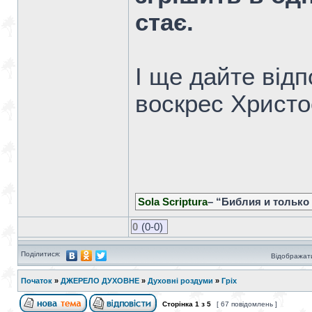
стає.
І ще дайте відп
воскрес Христо
Sola Scriptura
– “Библия и только
0
(0-0)
Поділитися:
Відображати
Початок
»
ДЖЕРЕЛО ДУХОВНЕ
»
Духовні роздуми
»
Гріх
Сторінка
1
з
5
[ 67 повідомлень ]