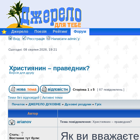
Джерело
Поезія
Рейтинг
Форум
Вхід
Реєстрація
Написати admin`у
Сьогодні: 08 серпня 2026, 19:21
Християнин – праведник?
Версія для друку
Сторінка
1
з
5
[ 67 повідомлень ]
Теми без відповідей
|
Активні теми
Початок
»
ДЖЕРЕЛО ДУХОВНЕ
»
Духовні роздуми
»
Гріх
Автор
arianov
Тема повідомлення:
Християнин – праведник?
Як ви вважаєте
Стать:
Востаннє тут були: