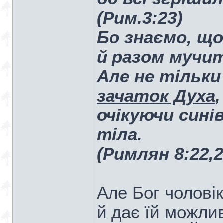
(Рим.3:23)
Бо знаємо, що
й разом мучит
Але не тільки
зачаток Духа
очікуючи сині
тіла.
(Римлян 8:22,2
Але Бог чолові
й дає їй можли