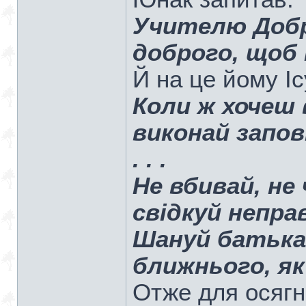
Учителю Добр
доброго, щоб
Й на це йому Іс
Коли ж хочеш
виконай запові
. . .
Не вбивай, не 
свідкуй непра
Шануй батька 
ближнього, як
Отже для осягн