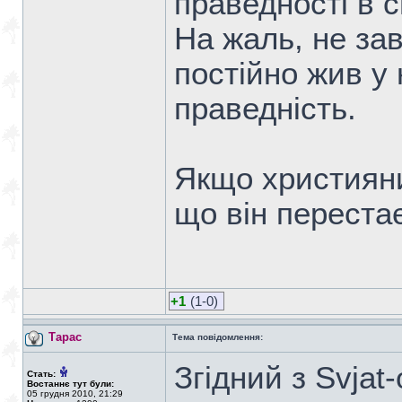
праведності в с
На жаль, не за
постійно жив у 
праведність.
Якщо християни
що він переста
+1
(1-0)
Тарас
Тема повідомлення:
Згідний з Svjat-
Стать:
Востаннє тут були:
05 грудня 2010, 21:29