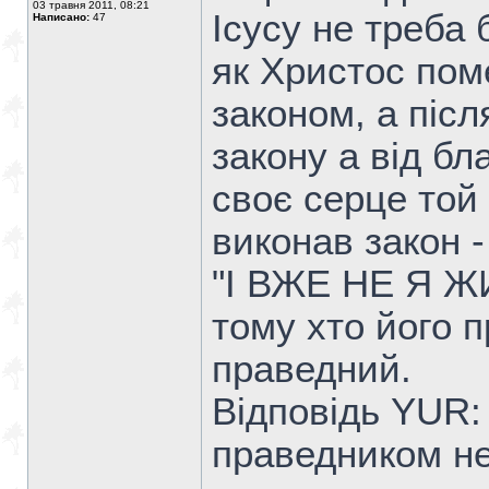
03 травня 2011, 08:21
Ісусу не треба 
Написано:
47
як Христос поме
законом, а післ
закону а від бл
своє серце той
виконав закон -
"І ВЖЕ НЕ Я Ж
тому хто його п
праведний.
Відповідь YUR:
праведником не 