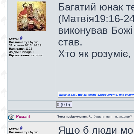
Багатий юнак т
(Матвія19:16-24
виконував Божі
став.
Стать:
Востаннє тут були:
31 жовтня 2013, 14:19
Написано:
1122
Хто як розуміє,
Звідки:
Chicago Il.
Віровизнання:
католик
Кажу ж вам, що за кожне слово пусте, яке скаж
0
(0-0)
РоманІ
Тема повідомлення:
Re: Християнин – праведник?
Ящо б люди мог
Стать:
Востаннє тут були: