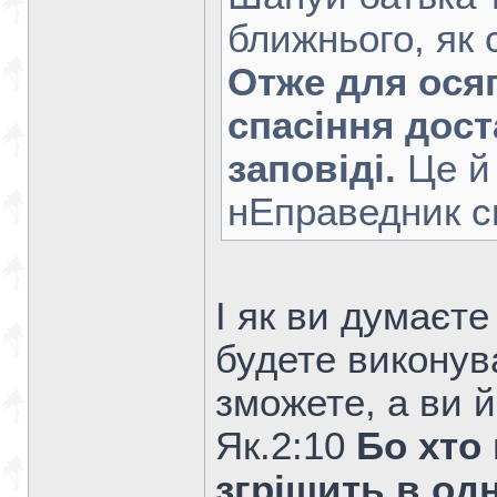
ближнього, як с
Отже для осяг
спасіння дос
заповіді.
Це й 
нЕправедник с
І як ви думаєт
будете виконув
зможете, а ви й
Як.2:10
Бо хто
згрішить в од