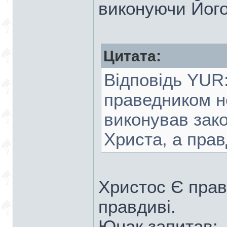
виконуючи Його 
Цитата:
Відповідь YUR
праведником не
виконував зако
Христа, а прав
Христос Є правд
правдиві.
Юнак запитав: