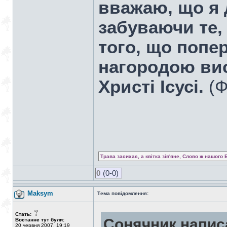
вважаю, що я д
забуваючи те, 
того, що попер
нагородою вис
Христі Ісусі.
(Ф
Трава засихає, а квітка зів'яне, Слово ж нашого 
0
(0-0)
Maksym
Тема повідомлення:
Стать:
Сонячник напис
Востаннє тут були:
20 червня 2007, 19:19