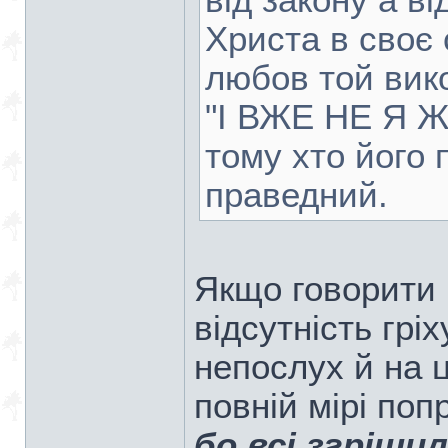
від закону а ві
Христа в своє
любов той вико
"І ВЖЕ НЕ Я Ж
тому хто його 
праведний.
Якщо говорити 
відсутність грі
непослух й на ц
повній мірі по
бо всі згрішил