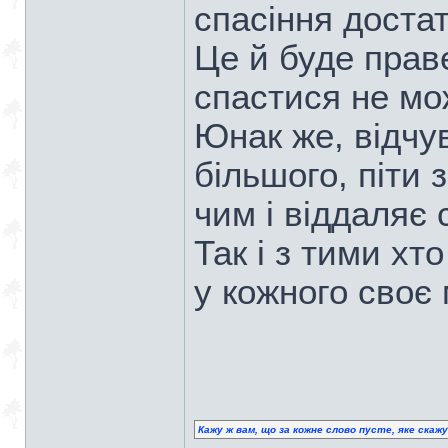
спасіння достат
Це й буде прав
спастися не мо
Юнак же, відчу
більшого, піти
чим і віддаляє 
Так і з тими хт
у кожного своє 
Кажу ж вам, що за кожне слово пусте, яке скаж