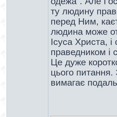
одежа". Але Гос
ту людину прав
перед Ним, каєт
людина може от
Ісуса Христа, 
праведником і 
Це дуже коротк
цього питання. 
вимагає подаль