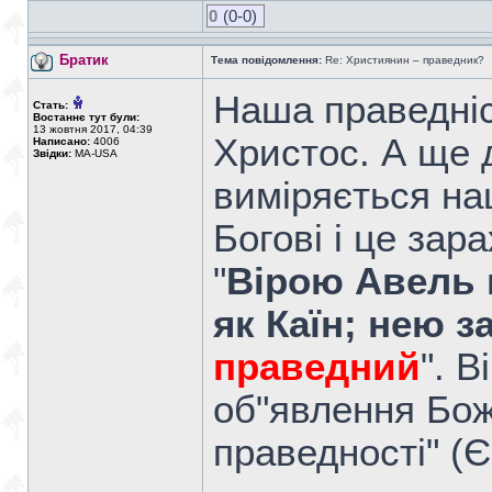
0
(0-0)
Братик
Тема повідомлення:
Re: Християнин – праведник?
Наша праведніс
Стать:
Востаннє тут були:
13 жовтня 2017, 04:39
Христос. А ще 
Написано:
4006
Звідки:
MA-USA
виміряється на
Богові і це зар
"
Вірою Авель 
як Каїн; нею з
праведний
". 
об"явлення Бож
праведності" (Є