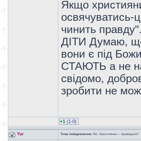
Якщо християни
освячуватись-ц
чинить правду"
ДІТИ Думаю, що
вони є під Бож
СТАЮТЬ а не н
свідомо, добров
зробити не може
+1
(1-0)
Yur
Тема повідомлення:
Re: Християнин – праведник?