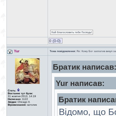
Хай благословить тебе Господь!
0
(0-0)
Yur
Тема повідомлення:
Re: Кому Бог заплатив викуп з
Братик написав
Yur написав:
Стать:
Востаннє тут були:
31 жовтня 2013, 14:19
Братик написа
Написано:
1122
Звідки:
Chicago Il.
Віровизнання:
католик
Відомо, що Б