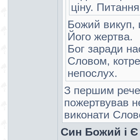
ціну. Питання
Божий викуп, 
Його жертва.
Бог заради н
Словом, котр
непослух.
З першим рече
пожертвував н
виконати Слов
Син Божий і Є