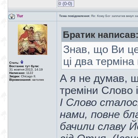
0
(0-0)
Yur
Тема повідомлення:
Re: Кому Бог заплатив викуп з
Братик написав
Знав, що Ви ц
ці два термін
Стать:
Востаннє тут були:
31 жовтня 2013, 14:19
Написано:
1122
А я не думав, щ
Звідки:
Chicago Il.
Віровизнання:
католик
треміни Слово
І Слово сталос
нами, повне бл
бачили славу Й