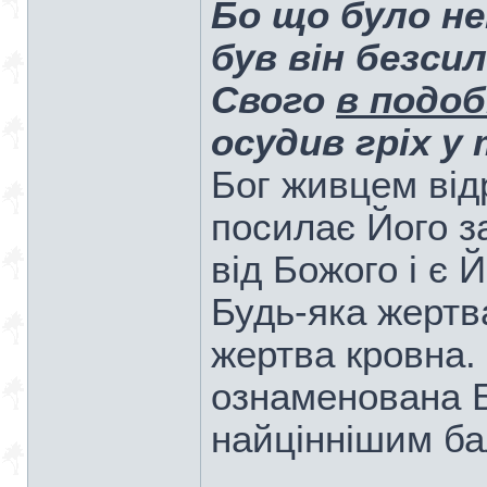
Бо що було не
був він безси
Свого
в подоб
осудив гріх у 
Бог живцем від
посилає Його з
від Божого і є 
Будь-яка жертв
жертва кровна.
ознаменована 
найціннішим б