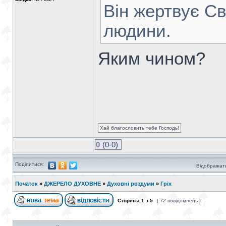
Він жертвує С
людини.
Яким чином?
Хай благословить тебе Господь!
0
(0-0)
Поділитися:
Відображати
Початок
»
ДЖЕРЕЛО ДУХОВНЕ
»
Духовні роздуми
»
Гріх
Сторінка
1
з
5
[ 72 повідомлень ]