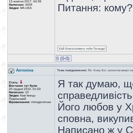
13 жовтня 2017, 04:39
Питання: кому?
Написано:
4006
Звідки:
MA-USA
Хай благословить тебе Господь!
0
(0-0)
Антоніна
Тема повідомлення:
Re: Кому Бог заплатив викуп з
Я так думаю, щ
Стать:
Востаннє тут були:
20 грудня 2010, 01:03
справедливість 
Написано:
10
Звідки:
Кам`янець-
Подільський
Віровизнання:
п'ятидесятник
Його любов у Х
сповна, викупив
Написано ж у С