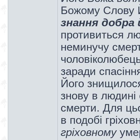
Божому Слову 
знання добра й
противиться лю
неминучу смерт
чоловіколюбець
заради спасінн
Його знищилося
знову в людині 
смерти. Для ць
в подобі гріхов
гріховному
умер