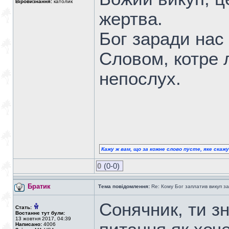
Віровизнання:
католик
жертва.
Бог заради нас
Словом, котре
непослух.
Кажу ж вам, що за кожне слово пусте, яке скаж
0
(0-0)
Братик
Тема повідомлення:
Re: Кому Бог заплатив викуп з
Сонячник, ти зн
Стать:
Востаннє тут були:
13 жовтня 2017, 04:39
Написано:
4006