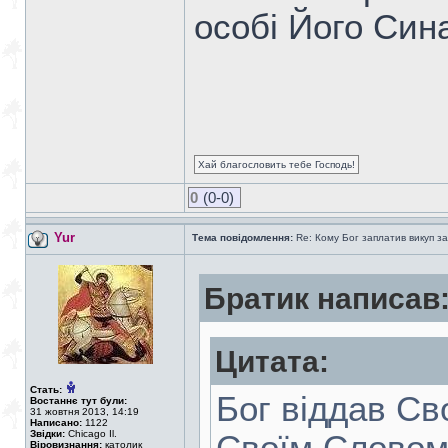
особі Його Син
Хай благословить тебе Господь!
0
(0-0)
Yur
Тема повідомлення:
Re: Кому Бог заплатив викуп з
Братик написав
Цитата:
Стать:
Бог віддав Св
Востаннє тут були:
31 жовтня 2013, 14:19
Написано:
1122
Звідки:
Chicago Il.
Віровизнання:
католик