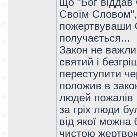
що "Бог віддав
Своїм Словом",
пожертвуваши 
получається...
Закон не важлив
святий і безгрі
переступити чер
положив в закон
людей пожалів 
за гріх люди бу
від якої можна 
чистою жертвою