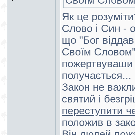
Своїм Слово
Як це розуміти
Слово і Син - о
що "Бог відда
Своїм Словом",
пожертвуваши 
получається...
Закон не важли
святий і безгр
переступити ч
положив в закон
Він людей пожа