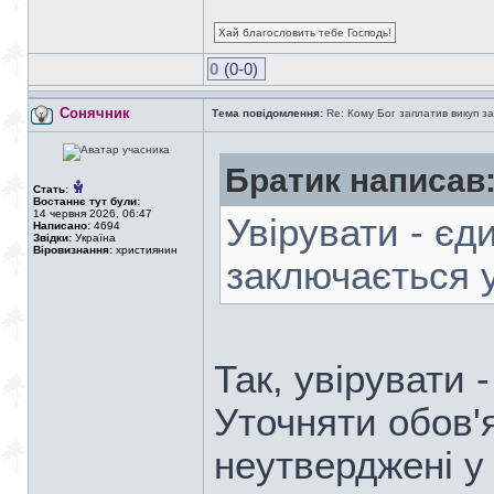
Хай благословить тебе Господь!
0
(0-0)
Сонячник
Тема повідомлення:
Re: Кому Бог заплатив викуп з
Братик написав
Стать:
Востаннє тут були:
14 червня 2026, 06:47
Увірувати - єд
Написано:
4694
Звідки:
Україна
Віровизнання:
християнин
заключається у 
Так, увірувати 
Уточняти обов'я
неутверджені у