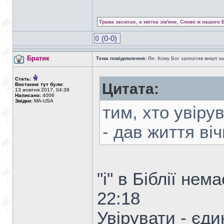
Трава засихає, а квітка зів'яне, Слово ж нашого 
0
(0-0)
Братик
Тема повідомлення:
Re: Кому Бог заплатив викуп з
Стать:
Цитата:
Востаннє тут були:
13 жовтня 2017, 04:39
Написано:
4006
Звідки:
MA-USA
тим, хто увіру
- дав життя віч
"і" в Біблії не
22:18
Увірувати - єди