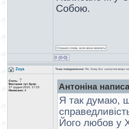
Собою.
Страшні слова, коли вони мовчать
0
(0-0)
Zoya
Тема повідомлення:
Re: Кому Бог заплатив викуп з
Стать:
Антоніна написа
Востаннє тут були:
27 грудня 2010, 17:23
Написано:
4
Я так думаю, 
справедливість
Його любов у 