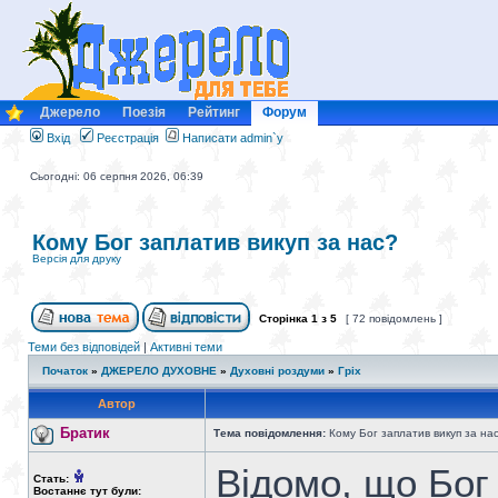
Джерело
Поезія
Рейтинг
Форум
Вхід
Реєстрація
Написати admin`у
Сьогодні: 06 серпня 2026, 06:39
Кому Бог заплатив викуп за нас?
Версія для друку
Сторінка
1
з
5
[ 72 повідомлень ]
Теми без відповідей
|
Активні теми
Початок
»
ДЖЕРЕЛО ДУХОВНЕ
»
Духовні роздуми
»
Гріх
Автор
Братик
Тема повідомлення:
Кому Бог заплатив викуп за на
Відомо, що Бог 
Стать:
Востаннє тут були: