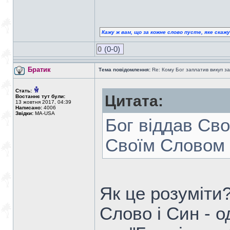
Кажу ж вам, що за кожне слово пусте, яке скаж
0
(0-0)
Братик
Тема повідомлення:
Re: Кому Бог заплатив викуп з
Стать:
Цитата:
Востаннє тут були:
13 жовтня 2017, 04:39
Написано:
4006
Звідки:
MA-USA
Бог віддав Св
Своїм Словом
Як це розуміти
Слово і Син - о