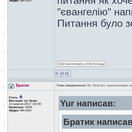
питання як хоч
Звідки:
MA-USA
"євангелію" нап
Питання було з
Хай благословить тебе Господь!
0
(0-0)
Братик
Тема повідомлення:
Re: Кому Бог заплатив викуп з
Стать:
Yur написав:
Востаннє тут були:
13 жовтня 2017, 04:39
Написано:
4006
Звідки:
MA-USA
Братик написав