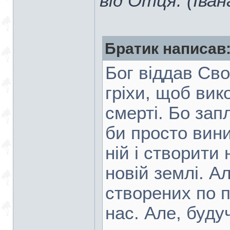
від Отця. (Іван
Братик написав
Бог віддав Сво
гріхи, щоб вик
смерті. Бо запл
би просто вин
ній і створити
новій землі. А
створених по 
нас. Але, буд