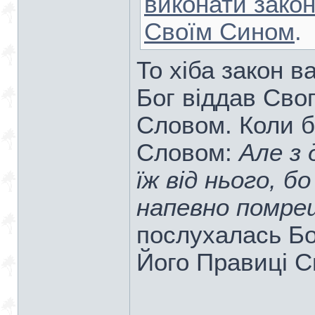
виконати зако
Своїм Сином
.
То хіба закон в
Бог віддав Сво
Словом. Коли б
Словом:
Але з 
їж від нього, б
напевно помреш
послухалась Бо
Його Правиці С