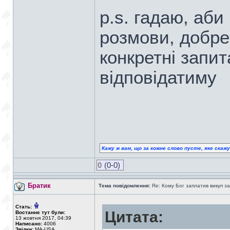
p.s. гадаю, аби
розмови, добре
конкретні запит
відповідатиму
Кажу ж вам, що за кожне слово пусте, яке скаж
0
(0-0)
Братик
Тема повідомлення:
Re: Кому Бог заплатив викуп з
Стать:
Цитата:
Востаннє тут були:
13 жовтня 2017, 04:39
Написано:
4006
Звідки:
MA-USA