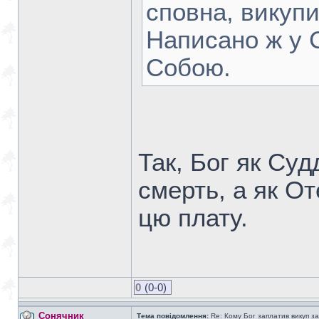
сповна, викупи
Написано ж у С
Собою.
Так, Бог як Суд
смерть, а як О
цю плату.
0
(0-0)
Сонячник
Тема повідомлення:
Re: Кому Бог заплатив викуп з