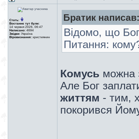
Братик написав
Стать:
Востаннє тут були:
14 червня 2026, 06:47
Відомо, що Бог
Написано:
4694
Звідки:
Україна
Віровизнання:
християнин
Питання: кому
Комусь
можна 
Але Бог заплат
життям
- тим, 
покорився Йом