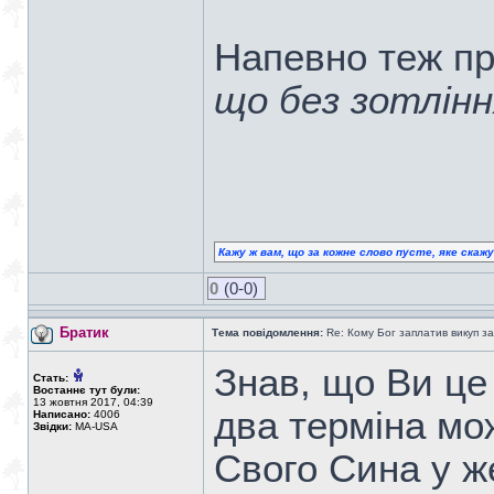
Напевно теж п
що без зотлінн
Кажу ж вам, що за кожне слово пусте, яке скаж
0
(0-0)
Братик
Тема повідомлення:
Re: Кому Бог заплатив викуп з
Знав, що Ви ц
Стать:
Востаннє тут були:
13 жовтня 2017, 04:39
два терміна мо
Написано:
4006
Звідки:
MA-USA
Свого Сина у же