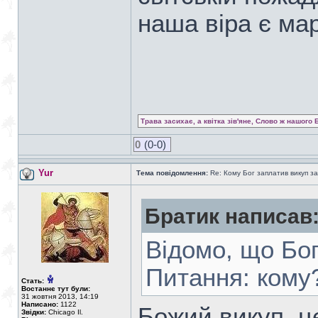
наша віра є ма
Трава засихає, а квітка зів'яне, Слово ж нашого 
0
(0-0)
Yur
Тема повідомлення:
Re: Кому Бог заплатив викуп з
Братик написав
Відомо, що Бог
Питання: кому
Стать:
Востаннє тут були:
31 жовтня 2013, 14:19
Написано:
1122
Божий викуп, ц
Звідки:
Chicago Il.