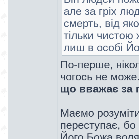
але за гріх лю
смерть, від як
тільки чистою 
лиш в особі Йо
По-перше, нікол
чогось не може
що вважає за 
Маємо розуміти
переступає, бо 
Його Божа воля,