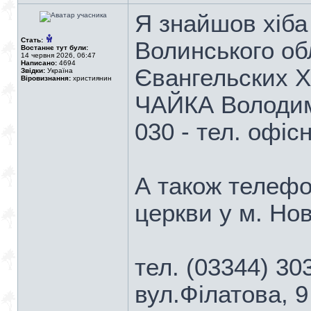
Я знайшов хіба
Стать:
Волинського об
Востаннє тут були:
14 червня 2026, 06:47
Написано:
4694
Євангельских Х
Звідки:
Україна
Віровизнання:
християнин
ЧАЙКА Володими
030 - тел. офіс
А також телефо
церкви у м. Но
тел. (03344) 3
вул.Філатова, 9