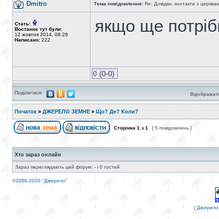
Dmitro
Тема повідомлення:
Re: Довідки, контакти з церква
якщо ще потріб
Стать:
Востаннє тут були:
12 жовтня 2014, 08:28
Написано:
222
0
(0-0)
Поділитися:
Відображати
Початок
»
ДЖЕРЕЛО ЗЕМНЕ
»
Що? Де? Коли?
Сторінка
1
з
1
[ 5 повідомлень ]
Хто зараз онлайн
Зараз переглядають цей форум: - і 0 гостей
©2006-2026 "Джерело"
|
Джерело