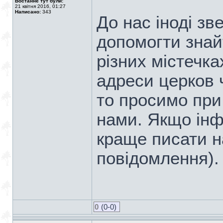
Востаннє тут були:
21 квітня 2016, 01:27
Написано:
343
До нас іноді з
допомогти знай
різних містечк
адреси церков ч
то просимо при
нами. Якщо інф
краще писати н
повідомлення).
0
(0-0)