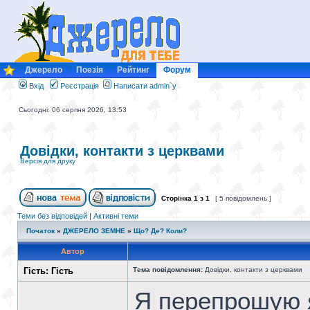
Джерело
Поезія
Рейтинг
Форум
Вхід
Реєстрація
Написати admin`у
Сьогодні: 06 серпня 2026, 13:53
Довідки, контакти з церквами
Версія для друку
Сторінка
1
з
1
[ 5 повідомлень ]
Теми без відповідей
|
Активні теми
Початок
»
ДЖЕРЕЛО ЗЕМНЕ
»
Що? Де? Коли?
Автор
Гість: Гість
Тема повідомлення:
Довідки, контакти з церквами
Я перепрошую 