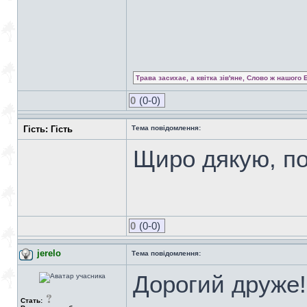
Трава засихає, а квітка зів'яне, Слово ж нашого 
0
(0-0)
Гість: Гість
Тема повідомлення:
Щиро дякую, п
0
(0-0)
jerelo
Тема повідомлення:
Дорогий друже!
Стать: