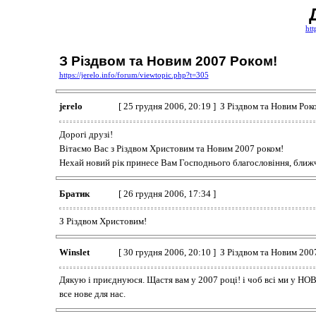
htt
З Різдвом та Новим 2007 Роком!
https://jerelo.info/forum/viewtopic.php?t=305
jerelo
[ 25 грудня 2006, 20:19 ] З Різдвом та Новим Рок
Дорогі друзі!
Вітаємо Вас з Різдвом Христовим та Новим 2007 роком!
Нехай новий рік принесе Вам Господнього благословіння, ближчо
Братик
[ 26 грудня 2006, 17:34 ]
З Різдвом Христовим!
Winslet
[ 30 грудня 2006, 20:10 ] З Різдвом та Новим 200
Дякую і приєднуюся. Щастя вам у 2007 році! і чоб всі ми у НО
все нове для нас.