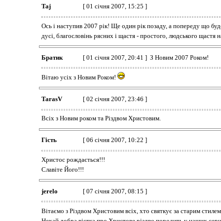
Taj
[ 01 січня 2007, 15:25 ]
Ось і наступив 2007 рік! Ще один рік позаду, а попереду що буде
дусі, благословінь рясних і щастя - простого, людського щастя на
Братик
[ 01 січня 2007, 20:41 ] З Новим 2007 Роком!
Вітаю усіх з Новим Роком!
TarasV
[ 02 січня 2007, 23:46 ]
Всіх з Новим роком та Різдвом Христовим.
Гість
[ 06 січня 2007, 10:22 ]
Христос рождається!!!
Славіте Його!!!
jerelo
[ 07 січня 2007, 08:15 ]
Вітаємо з Різдвом Христовим всіх, хто святкує за старим стиле
Нехай добра вістка про Христове різдво породить у наших серц