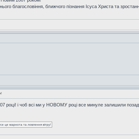
ього благословіння, ближчого пізнання Ісуса Христа та зростанн
м!
07 році! і чоб всі ми у НОВОМУ році все минуле залишили позаду
усе це марнота та ловлення вітру!