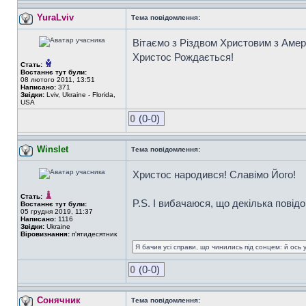
YuraLviv
Тема повідомлення:
Вітаємо з Різдвом Христовим з Амер
Христос Рождається!
Стать:
Востаннє тут були:
08 лютого 2011, 13:51
Написано:
371
Звідки:
Lviv, Ukraine - Florida,
USA
0
(0-0)
Winslet
Тема повідомлення:
Христос народився! Славімо Його!
Стать:
P.S. І вибачаюся, що декілька повідо
Востаннє тут були:
05 грудня 2019, 11:37
Написано:
1116
Звідки:
Ukraine
Віровизнання:
п'ятидесятник
Я бачив усі справи, що чинились під сонцем: й ось 
0
(0-0)
Сонячник
Тема повідомлення: