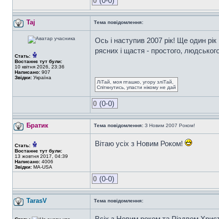
0
(0-0)
Taj
Тема повідомлення:
Ось і наступив 2007 рік! Ще один рік
рясних і щастя - простого, людськог
Стать:
Востаннє тут були:
10 квітня 2026, 23:36
Написано:
907
Звідки:
Україна
ЛіТай, моя пташко, угору зліТай,
Спіткнутись, упасти нікому не дай
0
(0-0)
Братик
Тема повідомлення:
З Новим 2007 Роком!
Вітаю усіх з Новим Роком!
Стать:
Востаннє тут були:
13 жовтня 2017, 04:39
Написано:
4006
Звідки:
MA-USA
0
(0-0)
TarasV
Тема повідомлення:
Всіх з Новим роком та Різдвом Хрис