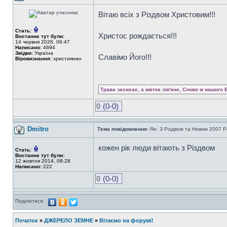
Вітаю всіх з Різдвом Христовим!!!
Стать:
Христос рождається!!!
Востаннє тут були:
14 червня 2026, 06:47
Написано:
4694
Звідки:
Україна
Славімо Його!!!
Віровизнання:
християнин
Трава засихає, а квітка зів'яне, Слово ж нашого 
0
(0-0)
Dmitro
Тема повідомлення:
Re: З Різдвом та Новим 2007 Р
кожен рік люди вітають з Різдвом
Стать:
Востаннє тут були:
12 жовтня 2014, 08:28
Написано:
222
0
(0-0)
Поділитися:
Початок
»
ДЖЕРЕЛО ЗЕМНЕ
»
Вітаємо на форумі!