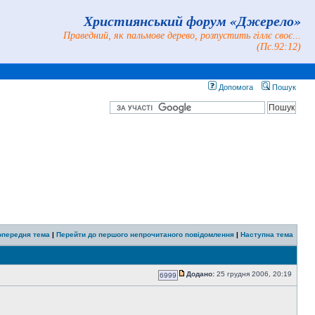
Християнський форум «Джерело»
Праведний, як пальмове дерево, розпустить гіллє своє...
(Пс.92:12)
Допомога
Пошук
опередня тема
|
Перейти до першого непрочитаного повідомлення
|
Наступна тема
Додано:
25 грудня 2006, 20:19
6999