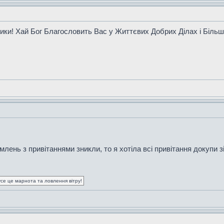
ики! Хай Бог Благословить Вас у Життєвих Добрих Ділах і Більш
млень з привітаннями зникли, то я хотіла всі привітання докупи 
усе це марнота та ловлення вітру!