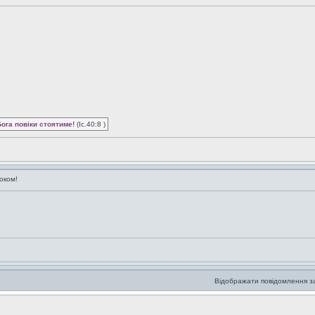
Бога повіки стоятиме!
(Іс.40:8 )
оком!
Відображати повідомлення з