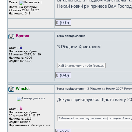
Стать:
Нехай новий рік принесе Вам Господн
Востаннє тут були:
21 квітня 2016, 01:27
Написано:
343
0
(0-0)
Братик
Тема повідомлення:
З Різдвом Христовим!
Стать:
Востаннє тут були:
13 жовтня 2017, 04:39
Написано:
4006
Звідки:
MA-USA
Хай благословить тебе Господь!
0
(0-0)
Winslet
Тема повідомлення:
З Різдвом та Новим 2007 Роко
Дякую і приєднуюся. Щастя вам у 20
Стать:
Востаннє тут були:
05 грудня 2019, 11:37
Я бачив усі справи, що чинились під сонцем: й ось 
Написано:
1116
Звідки:
Ukraine
Віровизнання:
п'ятидесятник