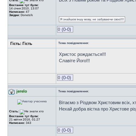
Стать:
Востаннє тут були:
14 січня 2010, 13:07
Написано:
47
Звідки:
Donets'k
Я знайшов іншу мову, не забуваючи своєї!!!
0
(0-0)
Гість: Гість
Тема повідомлення:
Христос рождається!!!
Славіте Його!!!
0
(0-0)
jerelo
Тема повідомлення:
Вітаємо з Різдвом Христовим всіх, х
Нехай добра вістка про Христове рі
Стать:
Востаннє тут були:
21 квітня 2016, 01:27
Написано:
343
0
(0-0)