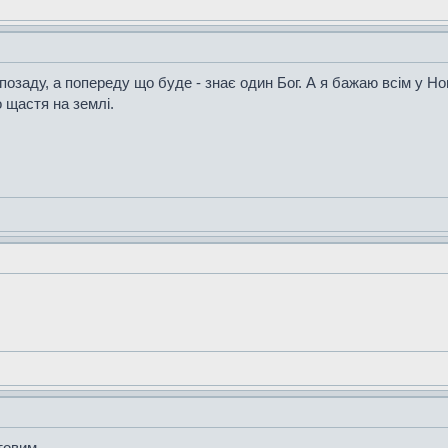
 позаду, а попереду що буде - знає один Бог. А я бажаю всім у Но
о щастя на землі.
товим.