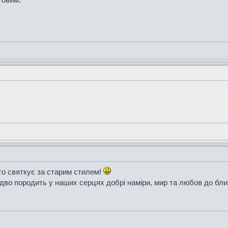
то святкує за старим стилем!
здво породить у наших серцях добрі наміри, мир та любов до бли