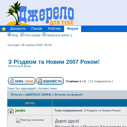
Джерело
Поезія
Рейтинг
Форум
Вхід
Реєстрація
Написати admin`у
Сьогодні: 08 серпня 2026, 05:03
З Різдвом та Новим 2007 Роком!
Версія для друку
Сторінка
1
з
1
[ 12 повідомлень ]
Теми без відповідей
|
Активні теми
Початок
»
ДЖЕРЕЛО ЗЕМНЕ
»
Вітаємо на форумі!
Автор
jerelo
Тема повідомлення:
З Різдвом та Новим Роком!
Дорогі друзі!
Вітаємо Вас з Різдвом Христовим та