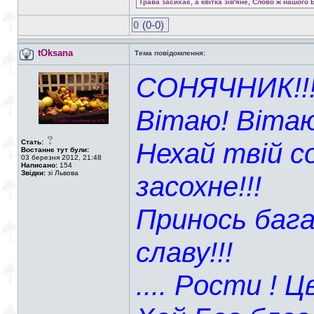
Трава засихає, а квітка зів'яне, Слово ж нашого 
0
(0-0)
tOksana
Тема повідомлення:
СОНЯЧНИК!!
Вітаю! Вітаю
Нехай твій с
Стать:
Востаннє тут були:
03 березня 2012, 21:48
Написано:
154
Звідки:
зі Львова
засохне!!!
Принось бага
славу!!!
.... Рости ! Цв