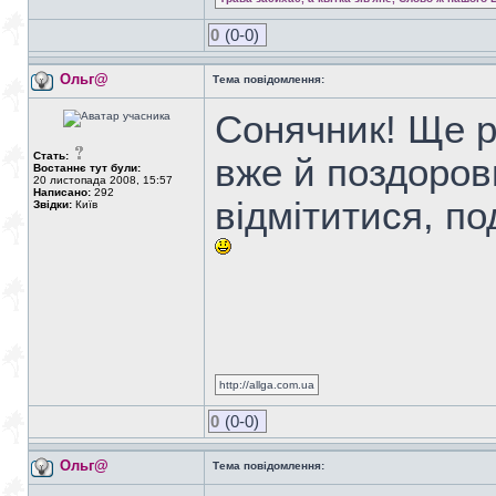
0
(0-0)
Ольг@
Тема повідомлення:
Сонячник! Ще р
Стать:
вже й поздоров
Востаннє тут були:
20 листопада 2008, 15:57
Написано:
292
відмітитися, п
Звідки:
Київ
http://allga.com.ua
0
(0-0)
Ольг@
Тема повідомлення: