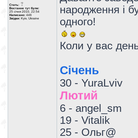
Стать:
народження і б
Востаннє тут були:
25 січня 2010, 22:54
Написано:
446
одного!
Звідки:
Kyiv, Ukraine
Коли у вас ден
Січень
30 - YuraLviv
Лютий
6 - angel_sm
19 - Vitalik
25 - Ольг@