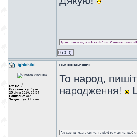
Дякую!
Трава засихає, а квітка зів'яне, Слово ж нашого 
0
(0-0)
lightchild
Тема повідомлення:
То народ, пишіт
Стать:
народження!
Щ
Востаннє тут були:
25 січня 2010, 22:54
Написано:
446
Звідки:
Kyiv, Ukraine
Аж доки ви маєте світло, то віруйте у світло, щоб 