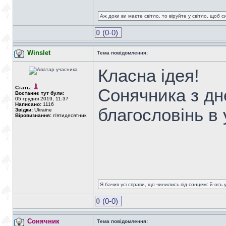
Аж доки ви маєте світло, то віруйте у світло, щоб 
0
(0-0)
Winslet
Тема повідомлення:
Класна ідея!
Стать:
Сонячника з дн
Востаннє тут були:
05 грудня 2019, 11:37
Написано:
1116
благословінь в 
Звідки:
Ukraine
Віровизнання:
п'ятидесятник
Я бачив усі справи, що чинились під сонцем: й ось 
0
(0-0)
Сонячник
Тема повідомлення: