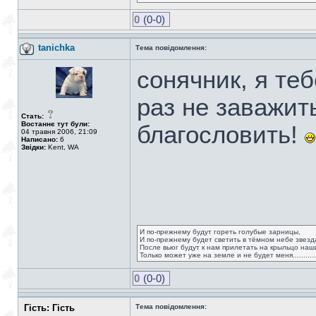
0
(0-0)
tanichka
Тема повідомлення:
сонячник, я теб
раз не заважить
Стать:
Востаннє тут були:
благословить!
04 травня 2006, 21:09
Написано:
6
Звідки:
Kent, WA
И по-прежнему будут гореть голубые зарницы,
И по-прежнему будет светить в тёмном небе звезд
После вьюг будут к нам прилетать на крыльцо наш
Только может уже на земле и не будет меня.................
0
(0-0)
Гість: Гість
Тема повідомлення: