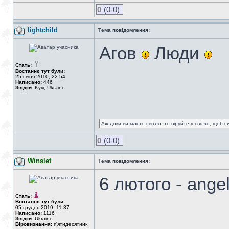
0
(0-0)
lightchild
Тема повідомлення:
Агов
Люди
Стать:
Востаннє тут були:
25 січня 2010, 22:54
Написано:
446
Звідки:
Kyiv, Ukraine
Аж доки ви маєте світло, то віруйте у світло, щоб 
0
(0-0)
Winslet
Тема повідомлення:
6 лютого - ang
Стать:
Востаннє тут були:
05 грудня 2019, 11:37
Написано:
1116
Звідки:
Ukraine
Віровизнання:
п'ятидесятник