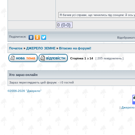
Я бачив усі справи, що чинились під сонцем: й ось 
0
(0-0)
Поділитися:
Відображати
Початок
»
ДЖЕРЕЛО ЗЕМНЕ
»
Вітаємо на форумі!
Сторінка
1
з
14
[ 205 повідомлень ]
Хто зараз онлайн
Зараз переглядають цей форум: - і 0 гостей
©2006-2026 "Джерело"
|
Джерело