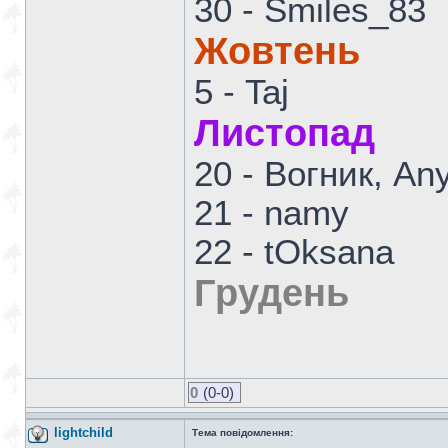
30 - Smiles_83
Жовтень
5 - Taj
Листопад
20 - Вогник, An
21 - namy
22 - tOksana
Грудень
0
(0-0)
lightchild
Тема повідомлення: