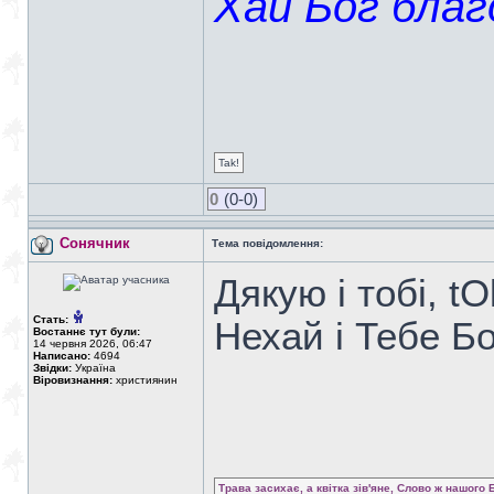
Хай Бог благо
Tak!
0
(0-0)
Сонячник
Тема повідомлення:
Дякую і тобі, t
Стать:
Нехай і Тебе Бо
Востаннє тут були:
14 червня 2026, 06:47
Написано:
4694
Звідки:
Україна
Віровизнання:
християнин
Трава засихає, а квітка зів'яне, Слово ж нашого 