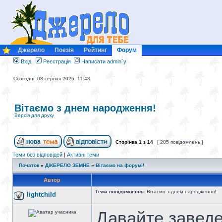
Джерело
Поезія
Рейтинг
Форум
Вхід
Реєстрація
Написати admin`у
Сьогодні: 08 серпня 2026, 11:48
Вітаємо з днем народження!
Версія для друку
Сторінка
1
з
14
[ 205 повідомлень ]
Теми без відповідей
|
Активні теми
Початок
»
ДЖЕРЕЛО ЗЕМНЕ
»
Вітаємо на форумі!
Автор
Тема повідомлення:
Вітаємо з днем народження!
lightchild
Давайте заведе