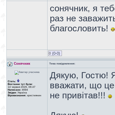
сонячник, я теб
раз не заважить
благословить!
0
(0-0)
Сонячник
Тема повідомлення:
Дякую, Гостю! 
Стать:
вважати, що це 
Востаннє тут були:
14 червня 2026, 06:47
Написано:
4694
не привітав!!!
Звідки:
Україна
Віровизнання:
християнин