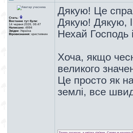
Дякую! Це спра
Стать:
Дякую! Дякую, li
Востаннє тут були:
14 червня 2026, 06:47
Написано:
4694
Нехай Господь 
Звідки:
Україна
Віровизнання:
християнин
Хоча, якщо чес
великого значе
Це просто як на
землі, все швид
Трава засихає, а квітка зів'яне, Слово ж нашого 