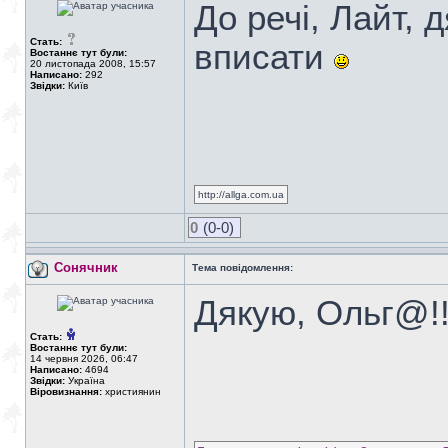
До речі, Лайт, 
Стать:
вписати
Востаннє тут були:
20 листопада 2008, 15:57
Написано:
292
Звідки:
Київ
http://allga.com.ua
0
(0-0)
Сонячник
Тема повідомлення:
Дякую, Ольг@!!
Стать:
Востаннє тут були:
14 червня 2026, 06:47
Написано:
4694
Звідки:
Україна
Віровизнання:
християнин