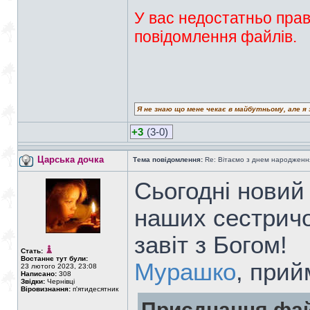
У вас недостатньо прав
повідомлення файлів.
Я не знаю що мене чекає в майбутньому, але я 
+3
(3-0)
Царська дочка
Тема повідомлення:
Re: Вітаємо з днем народженн
Сьогодні новий
наших сестричо
завіт з Богом!
Стать:
Востаннє тут були:
Мурашко
, прий
23 лютого 2023, 23:08
Написано:
308
Звідки:
Чернівці
Віровизнання:
п'ятидесятник
Приєднання фай