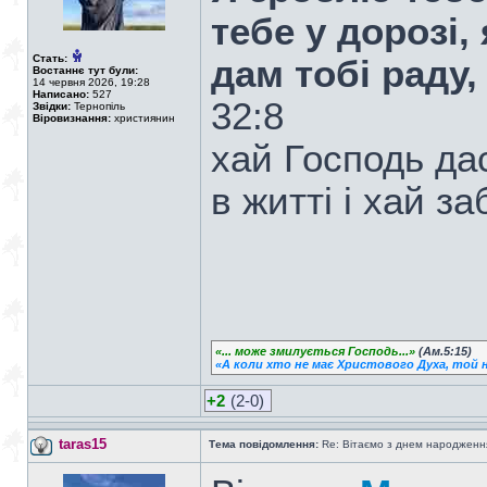
тебе у дорозі,
Стать:
дам тобі раду,
Востаннє тут були:
14 червня 2026, 19:28
Написано:
527
32:8
Звідки:
Тернопіль
Віровизнання:
християнин
хай Господь дас
в житті і хай з
«... може змилується Господь...»
(Ам.5:15)
«А коли хто не має Христового Духа, той н
+2
(2-0)
taras15
Тема повідомлення:
Re: Вітаємо з днем народженн