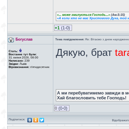
«... може змилується Господь...»
(Ам.5:15)
«А коли хто не має Христового Духа, той н
+1
(1-0)
Богуслав
Тема повідомлення:
Re: Вітаємо з днем народженн
Дякую, брат
ta
Стать:
Востаннє тут були:
31 липня 2026, 08:00
Написано:
239
Звідки:
Львів
Віровизнання:
п'ятидесятник
А ми перебуватимемо завжди в мо
Хай благословить тебе Господь!
0
(0-0)
Поділитися:
Відображати