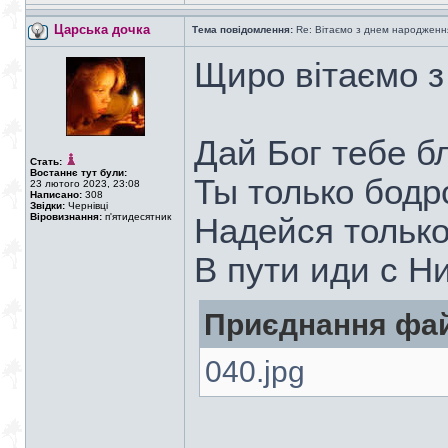
Царська дочка
Тема повідомлення:
Re: Вітаємо з днем народженн
Щиро вітаємо 
Дай Бог тебе б
Стать:
Востаннє тут були:
Ты только бодрс
23 лютого 2023, 23:08
Написано:
308
Звідки:
Чернівці
Віровизнання:
п'ятидесятник
Надейся только
В пути иди с Н
Приєднання фай
040.jpg