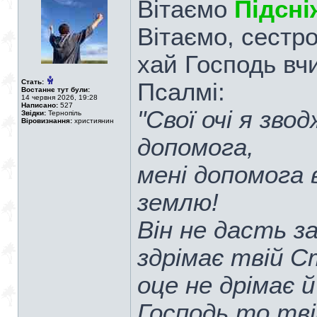
Вітаємо
Підсні
Вітаємо, сестро
хай Господь вчи
Стать:
Псалмі:
Востаннє тут були:
14 червня 2026, 19:28
Написано:
527
"Свої очі я зво
Звідки:
Тернопіль
Віровизнання:
християнин
допомога,
мені допомога 
землю!
Він не дасть з
здрімає твій С
оце не дрімає й
Господь то тві