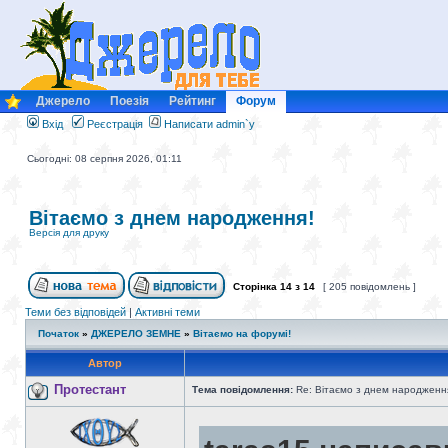
Джерело
Поезія
Рейтинг
Форум
Вхід
Реєстрація
Написати admin`у
Сьогодні: 08 серпня 2026, 01:11
Вітаємо з днем народження!
Версія для друку
Сторінка
14
з
14
[ 205 повідомлень ]
Теми без відповідей
|
Активні теми
Початок
»
ДЖЕРЕЛО ЗЕМНЕ
»
Вітаємо на форумі!
Автор
Протестант
Тема повідомлення:
Re: Вітаємо з днем народженн