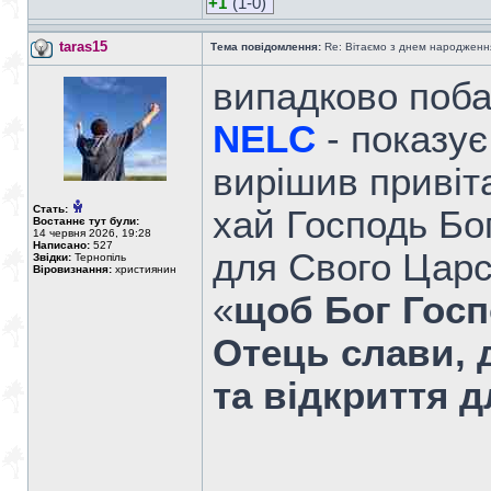
+1
(1-0)
taras15
Тема повідомлення:
Re: Вітаємо з днем народженн
випадково поба
NELC
- показує
вирішив привіт
Стать:
хай Господь Бо
Востаннє тут були:
14 червня 2026, 19:28
Написано:
527
для Свого Царс
Звідки:
Тернопіль
Віровизнання:
християнин
«
щоб Бог Госп
Отець слави, 
та відкриття д