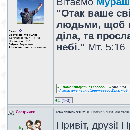
Вітаємо
Мураш
"Отак ваше св
людьми, щоб 
Стать:
діла, та прос
Востаннє тут були:
14 червня 2026, 19:28
Написано:
527
небі."
Мт. 5:16
Звідки:
Тернопіль
Віровизнання:
християнин
«... може змилується Господь...»
(Ам.5:15)
«А коли хто не має Христового Духа, той н
+1
(1-0)
Сестрички
Тема повідомлення:
Re: Вітаємо з днем народженн
Привіт, друзі! 