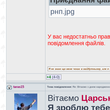
рнп.jpg
У вас недостатньо прав
повідомлення файлів.
Я не знаю що мене чекає в майбутньому, але я 
+4
(4-0)
taras15
Тема повідомлення:
Re: Вітаємо з днем народженн
Вітаємо
Царсь
Я зроблю тебе