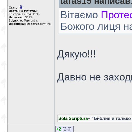
taras15 написав
Стать:
Востаннє тут були:
Вітаємо
Проте
06 серпня 2024, 11:49
Написано:
3325
Звідки:
м. Тернопіль
Божого лиця на
Віровизнання:
п'ятидесятник
Дякую!!!
Давно не заходи
Sola Scriptura
– “Библия и только
+2
(2-0)