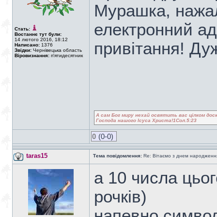
Мурашка, нажал
електронний ад
Стать:
Востаннє тут були:
14 лютого 2016, 18:12
привітання! Д
Написано:
1376
Звідки:
Чернівецька область
Віровизнання:
п'ятидесятник
А сам Бог миру нехай освятить вас цілком доск
Господа нашого Ісуса Христа!1Сол.5:23
0
(0-0)
taras15
Тема повідомлення:
Re: Вітаємо з днем народженн
а 10 числа цьог
рочків)
напевно символ