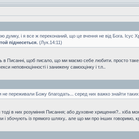
 думку, і я все ж переконаний, що це вчення не від Бога. Ісус 
той піднесеться.
(Лук.14:11)
ь в Писанні, щоб писало, що ми маємо себе любити. просто таке
кси неповноцінності і занижену самооцінку і т.п..
и не переживали Божу благодать... серед них важко знайти таки
и тоді в них розуміння Писання; або духовне хрищення?.. хіба мож
и і збочують із прямого шляху.. але що ми про інших говоримо, 