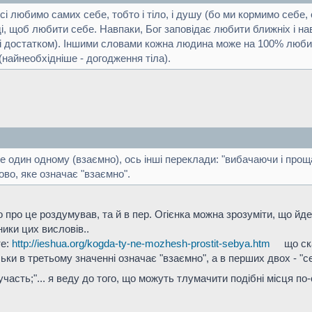
сі любимо самих себе, тобто і тіло, і душу (бо ми кормимо себе,
і, щоб любити себе. Навпаки, Бог заповідає любити ближніх і наві
 і достатком). Іншими словами кожна людина може на 100% люби
найнеобхідніше - догодження тіла).
е один одному (взаємно), ось інші переклади: "вибачаючи і про
ово, яке означає "взаємно".
о про це роздумував, та й в пер. Огієнка можна зрозуміти, що йде
ики цих висловів..
те:
http://ieshua.org/kogda-ty-ne-mozhesh-prostit-sebya.htm
що ск
ільки в третьому значенні означає "взаємно", а в перших двох - "
часть;"... я веду до того, що можуть тлумачити подібні місця п