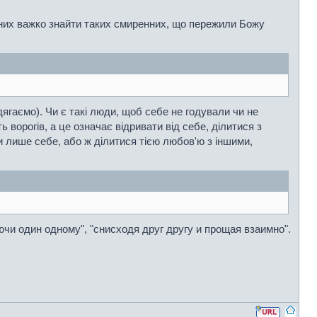
 них важко знайти таких смиренних, що пережили Божу
дягаємо). Чи є такі люди, щоб себе не годували чи не
 ворогів, а це означає відривати від себе, ділитися з
 лише себе, або ж ділитися тією любов'ю з іншими,
ючи один одному", "снисходя друг другу и прощая взаимно".