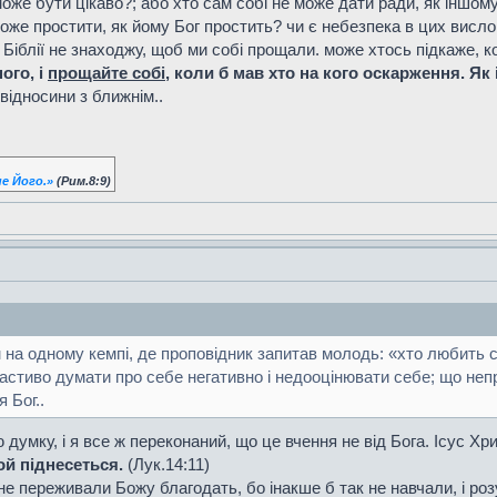
оже бути цікаво?; або хто сам собі не може дати ради, як іншом
може простити, як йому Бог простить? чи є небезпека в цих висл
в Біблії не знаходжу, щоб ми собі прощали. може хтось підкаже,
ого, і
прощайте собі
, коли б мав хто на кого оскарження. Як 
відносини з ближнім..
е Його.»
(Рим.8:9)
на одному кемпі, де проповідник запитав молодь: «хто любить сам
астиво думати про себе негативно і недооцінювати себе; що неп
 Бог..
умку, і я все ж переконаний, що це вчення не від Бога. Ісус Хр
ой піднесеться.
(Лук.14:11)
не переживали Божу благодать, бо інакше б так не навчали, і роз