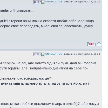
Додано:
26 червня 2014, 16:36
46802
юбити ближнього....
...
днієї сторони вони можна сказати любят себе, але якщо
, серце своє переводять, мислі свої занепасчають, душу
Додано:
01 серпня 2015, 15:34
47901
себе?». не всі, але багато підняли руки. далі він говорив
ути гордим, але і неправильно дивитися на себе по-
ротилежне Ісус говорив, ніж це?
зненавидів власного тіла, а годує та гріє його, як і
іншого може зробити щасливим (напр. в шлюбі)?; або кому з