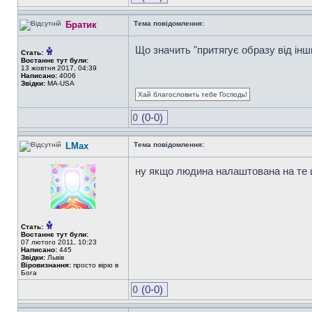
Братик
Тема повідомлення:
Що значить "притягує образу від інш
Стать:
Востаннє тут були:
13 жовтня 2017, 04:39
Написано:
4006
Звідки:
MA-USA
Хай благословить тебе Господь!
0
(0-0)
LMax
Тема повідомлення:
ну якщо людина налаштована на те що
Стать:
Востаннє тут були:
07 лютого 2011, 10:23
Написано:
445
Звідки:
Львів
Віровизнання:
просто вірю в
Бога
0
(0-0)