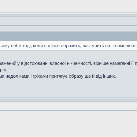
аму себе тоді, коли її хтось образить, наступить на її самолюб
жений у відстоюванні власної нікчемності, вірніше намаганні її 
ргу.
ма недоліками і гріхами притягує образу ще й від інших.