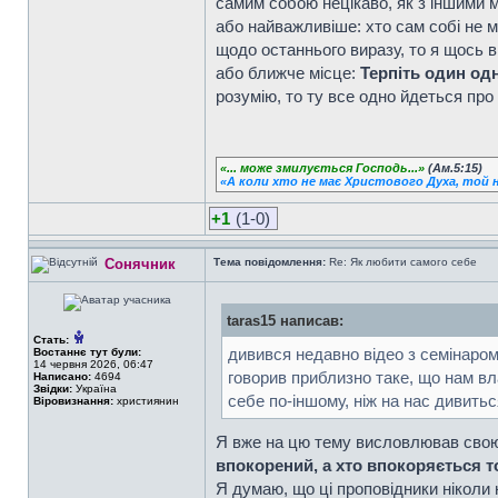
самим собою нецікаво, як з іншими м
або найважливіше: хто сам собі не 
щодо останнього виразу, то я щось 
або ближче місце:
Терпіть один одн
розумію, то ту все одно йдеться про 
«... може змилується Господь...»
(Ам.5:15)
«А коли хто не має Христового Духа, той н
+1
(1-0)
Сонячник
Тема повідомлення:
Re: Як любити самого себе
taras15 написав:
Стать:
дивився недавно відео з семінаром 
Востаннє тут були:
14 червня 2026, 06:47
говорив приблизно таке, що нам вл
Написано:
4694
Звідки:
Україна
себе по-іншому, ніж на нас дивиться
Віровизнання:
християнин
Я вже на цю тему висловлював свою д
впокорений, а хто впокоряється т
Я думаю, що ці проповідники ніколи 