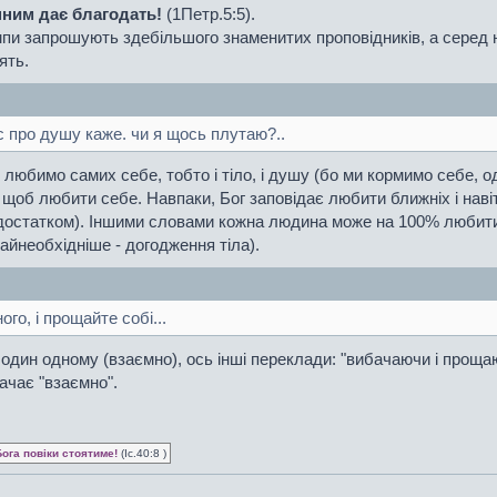
нним дає благодать!
(1Петр.5:5).
мпи запрошують здебільшого знаменитих проповідників, а серед
ять.
с про душу каже. чи я щось плутаю?..
і любимо самих себе, тобто і тіло, і душу (бо ми кормимо себе, о
 щоб любити себе. Навпаки, Бог заповідає любити ближніх і навіть
і достатком). Іншими словами кожна людина може на 100% любити
йнеобхідніше - догодження тіла).
го, і прощайте собі...
 один одному (взаємно), ось інші переклади: "вибачаючи і проща
начає "взаємно".
Бога повіки стоятиме!
(Іс.40:8 )