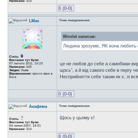
Написано:
314
0
(0-0)
LMax
Тема повідомлення:
Winslet написав:
Людина зрозуміє, ЯК вона любить с
Стать:
Востаннє тут були:
це не любов до себе а самобман вира
07 лютого 2011, 10:23
Написано:
445
щось", а й від самого себе в пергу че
Звідки:
Львів
Віровизнання:
просто вірю в
Несприйняття себе таким як є, зі всі
Бога
0
(0-0)
Анафема
Тема повідомлення:
Щось у цьому є!
Стать:
Востаннє тут були:
04 липня 2007, 19:51
Написано:
314
0
(0-0)