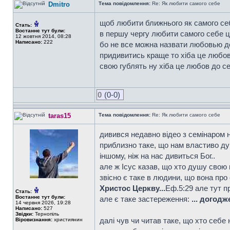
Dmitro
Тема повідомлення:
Re: Як любити самого себе
щоб любити ближнього як самого себ
Стать:
Востаннє тут були:
в першу чергу любити самого себе це 
12 жовтня 2014, 08:28
Написано:
222
бо не все можна назвати любовью до
придивитись краще то хіба це любовь
свою гублять ну хіба це любов до себ
0
(0-0)
taras15
Тема повідомлення:
Re: Як любити самого себе
дивився недавно відео з семінаром н
приблизно таке, що нам властиво ду
іншому, ніж на нас дивиться Бог..
але ж Ісус казав, що хто душу свою к
звісно є таке в людини, що вона про с
Христос Церкву...
Еф.5:29 але тут п
Стать:
Востаннє тут були:
але є таке застереження:
... догод
14 червня 2026, 19:28
Написано:
527
Звідки:
Тернопіль
далі чув чи читав таке, що хто себе
Віровизнання:
християнин