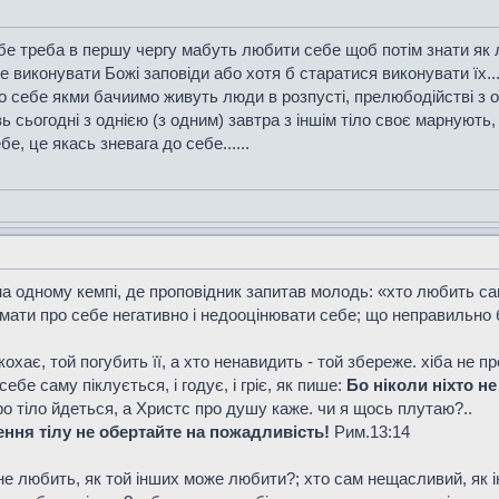
е треба в першу чергу мабуть любити себе щоб потім знати як л
виконувати Божі заповіди або хотя б старатися виконувати їх....
 себе якми бачиимо живуть люди в розпусті, прелюбодійстві з о
 сьогодні з однією (з одним) завтра з іншім тіло своє марнують
е, це якась зневага до себе......
а одному кемпі, де проповідник запитав молодь: «хто любить сам 
мати про себе негативно і недооцінювати себе; що неправильно б
охає, той погубить її, а хто ненавидить - той збереже. хіба не п
ебе саму піклується, і годує, і гріє, як пише:
Бо ніколи ніхто не 
ро тіло йдеться, а Христс про душу каже. чи я щось плутаю?..
ження тілу не обертайте на пожадливість!
Рим.13:14
 не любить, як той інших може любити?; хто сам нещасливий, як 