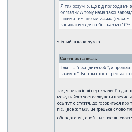
Я так розумію, що від природи ми в
одягали? А тому нема такої заповід
іншими тим, що ми маємо (і часом,
залишаючи для себе скажімо 10% (
згідний! цікава думка...
Сонячник написав:
Там НЕ "прощайте собі", а прощайт
взаимно". Бо там стоїть грецьке сл
так, я читав інші переклади, бо давн
можуть його застосовувати прихильн
ось тут є стаття, де говориться про 
п.с. (все ж таки, це грецьке слово т
обладателя), свой, ты знаешь свою у