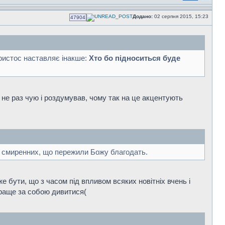
Додано:
02 серпня 2015, 15:23
47904
Христос наставляє інакше:
Хто бо підноситься буде
 не раз чую і роздумував, чому так на це акцентують
х смиренних, що пережили Божу благодать.
е бути, що з часом під впливом всяких новітніх вчень і
краще за собою дивитися(