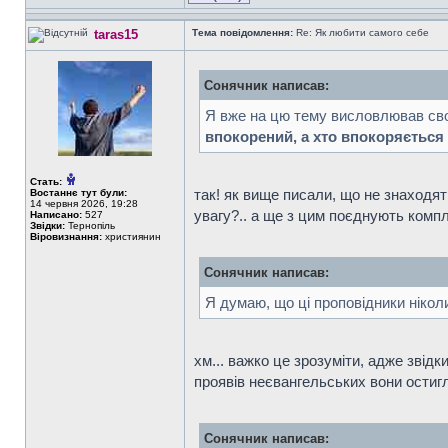
taras15
Тема повідомлення:
Re: Як любити самого себе
Сонячник написав:
Я вже на цю тему висловлював свою
впокорений, а хто впокоряється 
Стать:
так! як вище писали, що не знаходят
Востаннє тут були:
14 червня 2026, 19:28
увагу?.. а ще з цим поєднують компле
Написано:
527
Звідки:
Тернопіль
Віровизнання:
християнин
Сонячник написав:
Я думаю, що ці проповідники нікол
хм... важко це зрозуміти, адже звідк
проявів неєвангельських вони остигл
Сонячник написав: