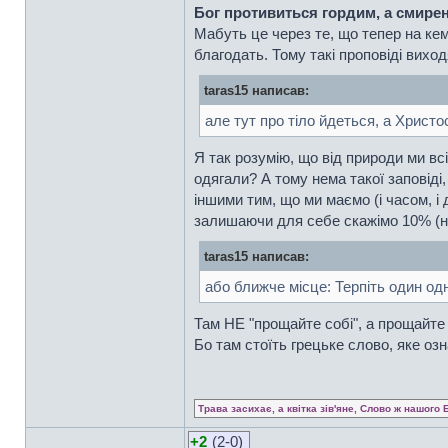
Бог противиться гордим, а смире
Мабуть це через те, що тепер на ке
благодать. Тому такі проповіді виход
taras15 написав:
але тут про тіло йдеться, а Христо
Я так розумію, що від природи ми вс
одягали? А тому нема такої заповіді,
іншими тим, що ми маємо (і часом, 
залишаючи для себе скажімо 10% (на
taras15 написав:
або ближче місце: Терпіть один одно
Там НЕ "прощайте собі", а прощайте
Бо там стоїть грецьке слово, яке оз
Трава засихає, а квітка зів'яне, Слово ж нашого 
+2
(2-0)