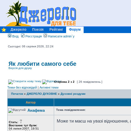
Джерело
Поезія
Рейтинг
Форум
Вхід
Реєстрація
Написати admin`у
Сьогодні: 06 серпня 2026, 22:24
Як любити самого себе
Версія для друку
Сторінка
2
з
2
[ 26 повідомлень ]
Теми без відповідей
|
Активні теми
Початок
»
ДЖЕРЕЛО ДУХОВНЕ
»
Духовні роздуми
Автор
Анафема
Тема повідомлення:
Може ти маєш на увазі відношення, 
Стать:
Востаннє тут були:
04 липня 2007, 19:51