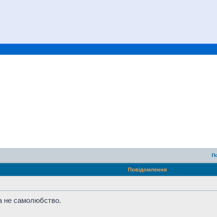
П
Повідомлення
а не самолюбство.