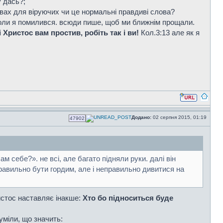
у дась?;
овах для віруючих чи це нормальні правдиві слова?
 коли я помилився. всюди пише, щоб ми ближнім прощали.
і Христос вам простив, робіть так і ви!
Кол.3:13 але як я
Додано:
02 серпня 2015, 01:19
47902
 себе?». не всі, але багато підняли руки. далі він
равильно бути гордим, але і неправильно дивитися на
истос наставляє інакше:
Хто бо підноситься буде
уміли, що значить: