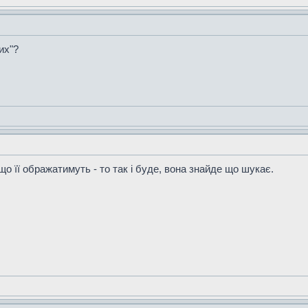
их"?
 її ображатимуть - то так і буде, вона знайде що шукає.