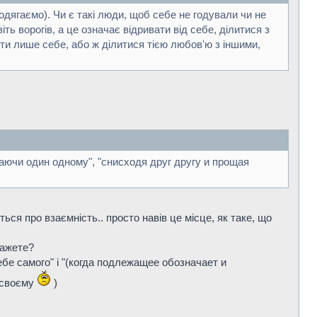
 одягаємо). Чи є такі люди, щоб себе не годували чи не
ть ворогів, а це означає відривати від себе, ділитися з
ти лише себе, або ж ділитися тією любов'ю з іншими,
щаючи один одному", "снисходя друг другу и прощая
ться про взаємність.. просто навів це місце, як таке, що
ажете?
себе самого" і "(когда подлежащее обозначает и
о-своєму
)