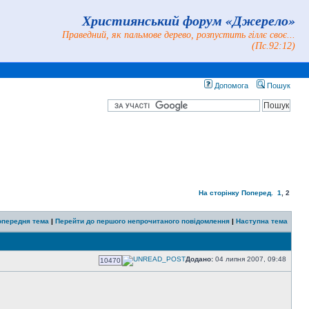
Християнський форум «Джерело»
Праведний, як пальмове дерево, розпустить гіллє своє...
(Пс.92:12)
Допомога
Пошук
На сторінку
Поперед.
1
,
2
опередня тема
|
Перейти до першого непрочитаного повідомлення
|
Наступна тема
Додано:
04 липня 2007, 09:48
10470