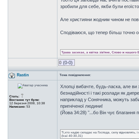
зробили для себе, якби були егоїсто
Але християни жодним чином не пови
Сподіваюся, що тепер більш точно 
Трава засихає, а квітка зів'яне, Слово ж нашого 
0
(0-0)
Rastin
Тема повідомлення:
Хлопці вибачте, будь-ласка, але ви 
безнадійності і такі розлади як дип
Стать:
наприклад у Сонячника, можуть забир
Востаннє тут були:
12 березня 2008, 10:38
пригніченої людини!
Написано:
53
(Йова 34:28) "...бо Він чує благання п
Ті,хто надію складає на Господа, силу відновлять, і 
(Ісаї 40:30,31)