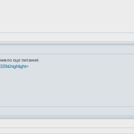
иникло оце питання:
t=339&highlight=