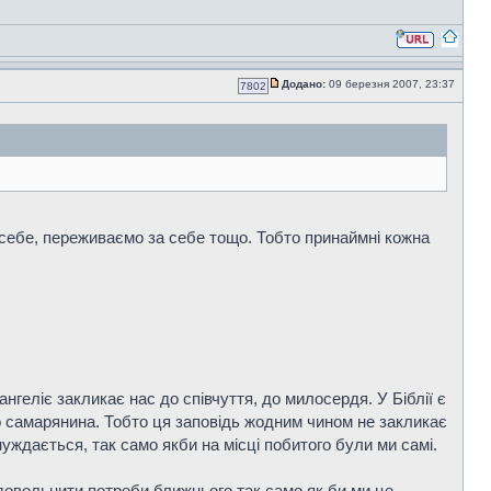
Додано:
09 березня 2007, 23:37
7802
 себе, переживаємо за себе тощо. Тобто принаймні кожна
геліє закликає нас до співчуття, до милосердя. У Біблії є
го самарянина. Тобто ця заповідь жодним чином не закликає
уждається, так само якби на місці побитого були ми самі.
адовольнити потреби ближнього так само як би ми це