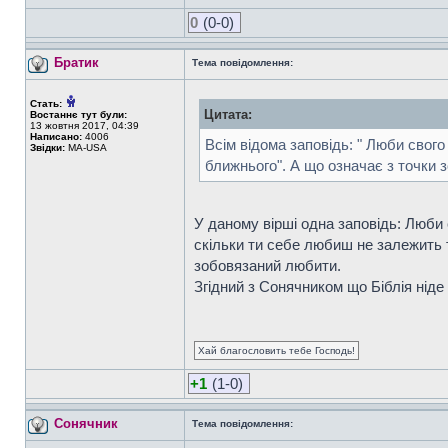
0
(0-0)
Братик
Тема повідомлення:
Стать:
Цитата:
Востаннє тут були:
13 жовтня 2017, 04:39
Написано:
4006
Всім відома заповідь: " Люби свог
Звідки:
MA-USA
ближнього". А що означає з точки 
У даному вірші одна заповідь: Люби 
скільки ти себе любиш не залежить 
зобовязаний любити.
Згідний з Сонячником що Біблія ніде
Хай благословить тебе Господь!
+1
(1-0)
Сонячник
Тема повідомлення: