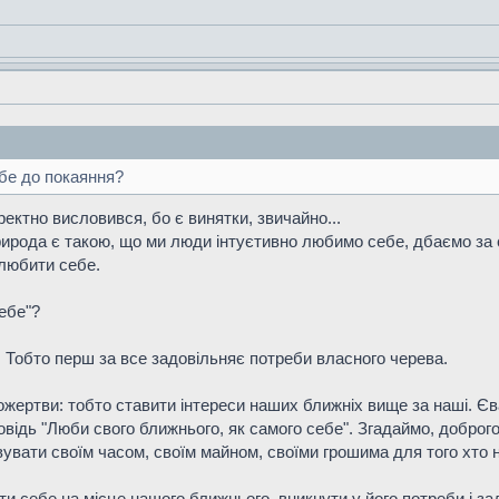
бе до покаяння?
оректно висловився, бо є винятки, звичайно...
рирода є такою, що ми люди інтуєтивно любимо себе, дбаємо за
 любити себе.
ебе"?
. Тобто перш за все задовільняє потреби власного черева.
жертви: тобто ставити інтереси наших ближніх вище за наші. Єван
овідь "Люби свого ближнього, як самого себе". Згадаймо, добро
увати своїм часом, своїм майном, своїми грошима для того хто н
ти себе на місце нашого ближнього, вникнути у його потреби і з