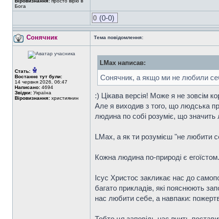
Віровизнання:
просто вірю в
Бога
0
(0-0)
Сонячник
Тема повідомлення:
LMax написав:
Стать:
Сонячник, а якщо ми не любили се
Востаннє тут були:
14 червня 2026, 06:47
Написано:
4694
Звідки:
Україна
:) Цікава версія! Може я не зовсім к
Віровизнання:
християнин
Але я виходив з того, що людська п
людина по собі розуміє, що значить
LMax, а як ти розумієш "не любити с
Кожна людина по-природі є егоїстом
Ісус Христос закликає нас до самопо
багато прикладів, які пояснюють зап
нас любити себе, а навпаки: пожертв
Тобто ця заповідь нас вчить постави