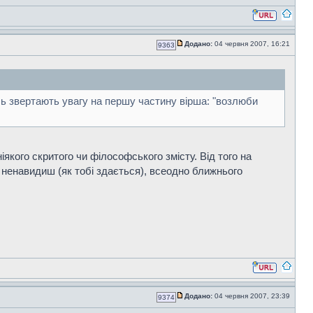
Додано:
04 червня 2007, 16:21
9363
усь звертають увагу на першу частину вірша: "возлюби
якого скритого чи філософського змісту. Від того на
 ненавидиш (як тобі здається), всеодно ближнього
Додано:
04 червня 2007, 23:39
9374