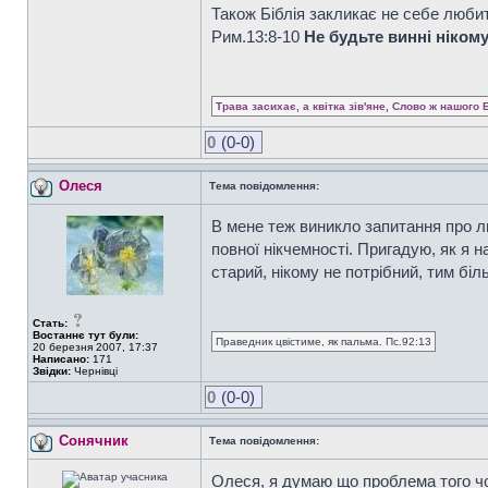
Також Біблія закликає не себе любит
Рим.13:8-10
Не будьте винні ніком
Трава засихає, а квітка зів'яне, Слово ж нашого 
0
(0-0)
Олеся
Тема повідомлення:
В мене теж виникло запитання про л
повної нікчемності. Пригадую, як я н
старий, нікому не потрібний, тим біл
Стать:
Востаннє тут були:
Праведник цвістиме, як пальма. Пс.92:13
20 березня 2007, 17:37
Написано:
171
Звідки:
Чернівці
0
(0-0)
Сонячник
Тема повідомлення:
Олеся, я думаю що проблема того чоло