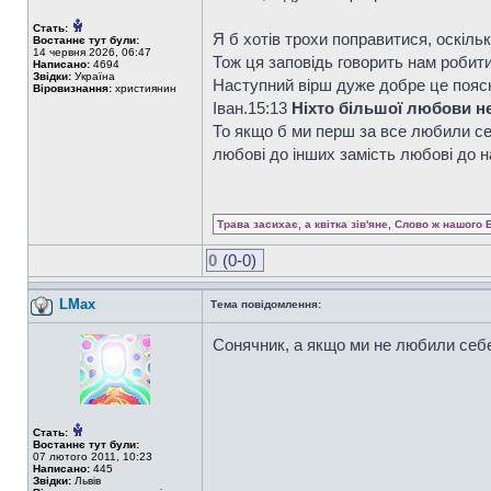
Стать:
Я б хотів трохи поправитися, оскіль
Востаннє тут були:
14 червня 2026, 06:47
Тож ця заповідь говорить нам робити
Написано:
4694
Звідки:
Україна
Наступний вірш дуже добре це пояс
Віровизнання:
християнин
Iван.15:13
Ніхто більшої любови не 
То якщо б ми перш за все любили се
любові до інших замість любові до 
Трава засихає, а квітка зів'яне, Слово ж нашого 
0
(0-0)
LMax
Тема повідомлення:
Сонячник, а якщо ми не любили себ
Стать:
Востаннє тут були:
07 лютого 2011, 10:23
Написано:
445
Звідки:
Львів