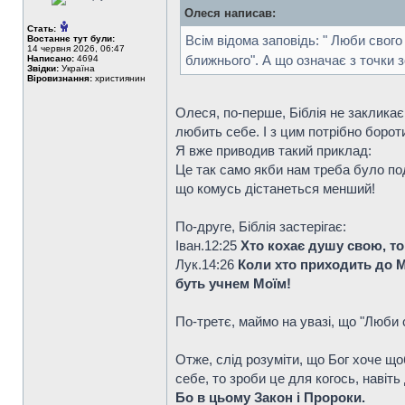
Олеся написав:
Стать:
Всім відома заповідь: " Люби свог
Востаннє тут були:
14 червня 2026, 06:47
ближнього". А що означає з точки 
Написано:
4694
Звідки:
Україна
Віровизнання:
християнин
Олеся, по-перше, Біблія не заклика
любить себе. І з цим потрібно борот
Я вже приводив такий приклад:
Це так само якби нам треба було по
що комусь дістанеться менший!
По-друге, Біблія застерігає:
Iван.12:25
Хто кохає душу свою, той
Лук.14:26
Коли хто приходить до Мен
буть учнем Моїм!
По-третє, маймо на увазі, що "Люби с
Отже, слід розуміти, що Бог хоче що
себе, то зроби це для когось, навіть
Бо в цьому Закон і Пророки.