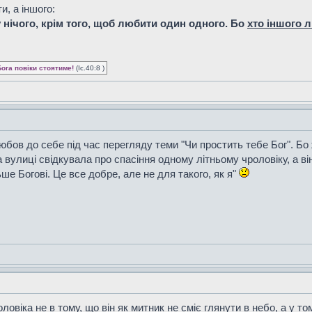
и, а іншого:
у нічого, крім того, щоб любити один одного. Бо
хто іншого 
Бога повіки стоятиме!
(Іс.40:8 )
юбов до себе під час перегляду теми "Чи простить тебе Бог". Бо
а вулиці свідкувала про спасіння одному літньому чроловіку, а ві
ьше Богові. Це все добре, але не для такого, як я"
віка не в тому, що він як митник не сміє глянути в небо, а у том