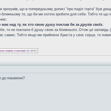
ки зрозумів, що в попередньому дописі "про поділ торта" був дещ
 ближньому те, що би ми хотіли зробити для себе. Тобто те що 
нює:
має над ту, як хто свою душу поклав би за друзів своїх.
бе, то не поклали б душу свою за ближнього. Отож ця заповідь (
нас самих. Тобто якщо ми прийняли Христа у своє серце, то пови
Бога повіки стоятиме!
(Іс.40:8 )
е до покаяння?