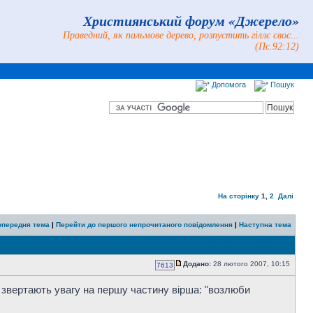
Християнський форум «Джерело»
Праведний, як пальмове дерево, розпустить гіллє своє...
(Пс.92:12)
Допомога
Пошук
На сторінку
1
,
2
Далі
опередня тема
|
Перейти до першого непрочитаного повідомлення
|
Наступна тема
Додано:
28 лютого 2007, 10:15
7613
ь звертають увагу на першу частину вірша: "возлюби