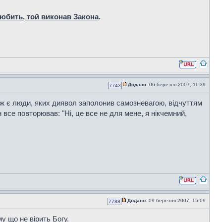
любить, той виконав Закона
.
Додано:
06 березня 2007, 11:39
7743
 ж є люди, яких диявол заполонив самозневагою, відчуттям
н все повторював: "Ні, це все не для мене, я нікчемний,
Додано:
09 березня 2007, 15:09
7788
у що не вірить Богу.