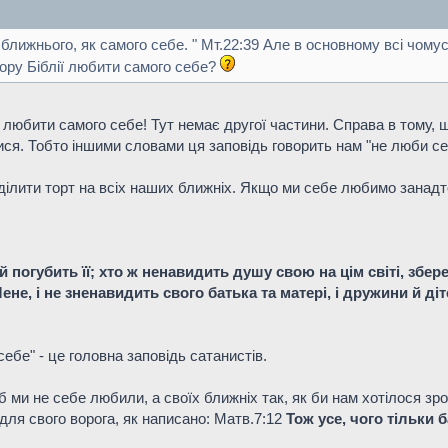
о ближнього, як самого себе. " Мт.22:39 Але в основному всі чом
зору Біблії любити самого себе?
є любити самого себе! Тут немає другої частини. Справа в тому
ися. Тобто іншими словами ця заповідь говорить нам "не люби се
ділити торт на всіх наших ближніх. Якщо ми себе любимо занадто
 погубить її; хто ж ненавидить душу свою на цім світі, збереж
е, і не зненавидить свого батька та матері, і дружини й дітей
ебе" - це головна заповідь сатанистів.
б ми не себе любили, а своїх ближніх так, як би нам хотілося 
 для свого ворога, як написано: Матв.7:12
Тож усе, чого тільки 