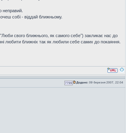
о неправий.
хочеш собі - віддай ближньому.
"Люби свого ближнього, як самого себе") закликає нас до
нні любити ближніх так як любили себе самих до покаяння.
Додано:
09 березня 2007, 22:04
7799