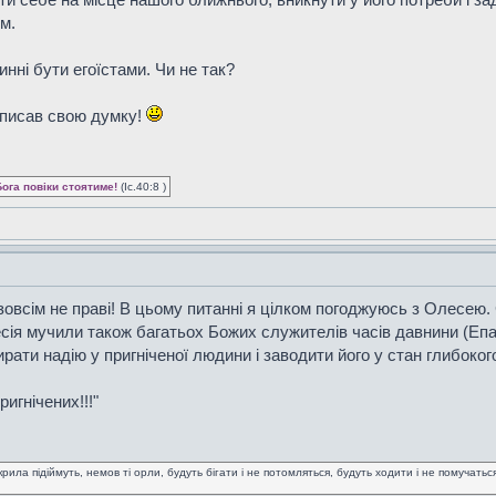
м.
нні бути егоїстами. Чи не так?
описав свою думку!
Бога повіки стоятиме!
(Іс.40:8 )
зовсім не праві! В цьому питанні я цілком погоджуюсь з Олесею. 
ресія мучили також багатьох Божих служителів часів давнини (Епа
ати надію у пригніченої людини і заводити його у стан глибоког
ригнічених!!!"
крила підіймуть, немов ті орли, будуть бігати і не потомляться, будуть ходити і не помучаться! 