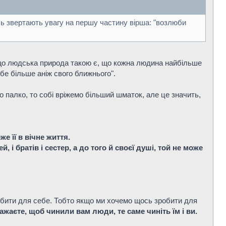
усь звертають увагу на першу частину вірша: "возлюби
, що людська природа такою є, що кожна людина найбільше
бе більше аніж свого ближнього".
 палко, то собі вріжемо більший шматок, але це значить,
е її в вічне життя.
, і братів і сестер, а до того й своєї душі, той не може
зробити для себе. Тобто якщо ми хочемо щось зробити для
бажаєте, щоб чинили вам люди, те саме чиніть їм і ви.