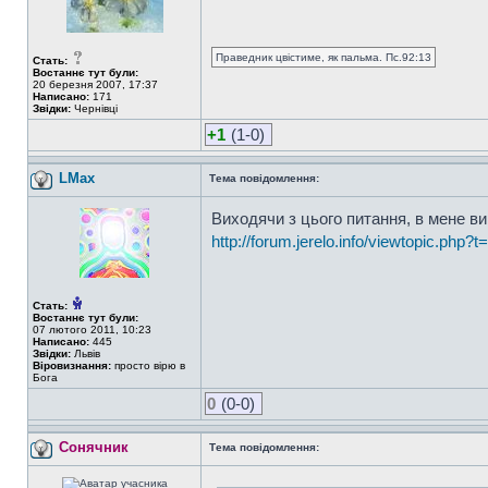
Праведник цвістиме, як пальма. Пс.92:13
Стать:
Востаннє тут були:
20 березня 2007, 17:37
Написано:
171
Звідки:
Чернівці
+1
(1-0)
LMax
Тема повідомлення:
Виходячи з цього питання, в мене в
http://forum.jerelo.info/viewtopic.php?
Стать:
Востаннє тут були:
07 лютого 2011, 10:23
Написано:
445
Звідки:
Львів
Віровизнання:
просто вірю в
Бога
0
(0-0)
Сонячник
Тема повідомлення: