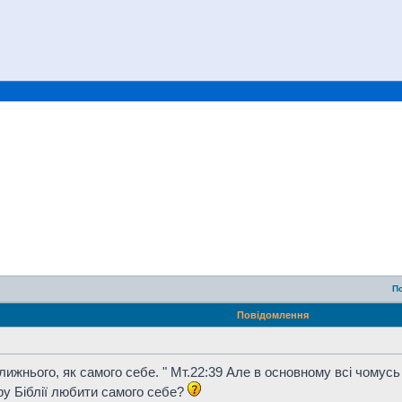
П
Повідомлення
ближнього, як самого себе. " Мт.22:39 Але в основному всі чомус
ру Біблії любити самого себе?