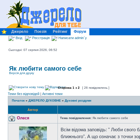
Джерело
Поезія
Рейтинг
Форум
Вхід
Реєстрація
Написати admin`у
Сьогодні: 07 серпня 2026, 06:52
Як любити самого себе
Версія для друку
Сторінка
1
з
2
[ 26 повідомлень ]
Теми без відповідей
|
Активні теми
Початок
»
ДЖЕРЕЛО ДУХОВНЕ
»
Духовні роздуми
Автор
Олеся
Тема повідомлення:
Як любити самого себе
Всім відома заповідь: " Люби свого 
ближнього". А що означає з точки зо