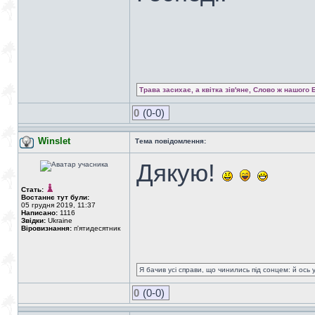
Трава засихає, а квітка зів'яне, Слово ж нашого 
0
(0-0)
Winslet
Тема повідомлення:
Дякую!
Стать:
Востаннє тут були:
05 грудня 2019, 11:37
Написано:
1116
Звідки:
Ukraine
Віровизнання:
п'ятидесятник
Я бачив усі справи, що чинились під сонцем: й ось 
0
(0-0)