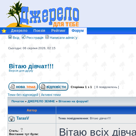
Джерело
Поезія
Рейтинг
Форум
Вхід
Реєстрація
Написати admin`у
Сьогодні: 06 серпня 2026, 02:15
Вітаю дівчат!!!
Версія для друку
Сторінка
1
з
1
[ 8 повідомлень ]
Теми без відповідей
|
Активні теми
Початок
»
ДЖЕРЕЛО ЗЕМНЕ
»
Вітаємо на форумі!
Автор
TarasV
Тема повідомлення:
Вітаю дівчат!!!
Вітаю всіх дівч
Стать:
Востаннє тут були: