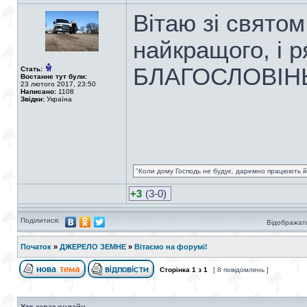
Вітаю зі святом
найкращого, і
БЛАГОСЛОВІНЬ
Стать:
Востаннє тут були:
23 лютого 2017, 23:50
Написано:
1108
Звідки:
Україна
"Коли дому Господь не будує, даремно працюють йо
+3
(3-0)
Поділитися:
Відображати
Початок
»
ДЖЕРЕЛО ЗЕМНЕ
»
Вітаємо на форумі!
Сторінка
1
з
1
[ 8 повідомлень ]