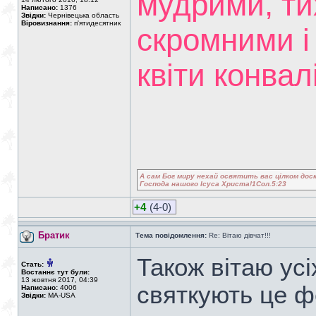
мудрими, ти
Написано:
1376
Звідки:
Чернівецька область
Віровизнання:
п'ятидесятник
скромними і 
квіти конвалі
А сам Бог миру нехай освятить вас цілком доск
Господа нашого Ісуса Христа!1Сол.5:23
+4
(4-0)
Братик
Тема повідомлення:
Re: Вітаю дівчат!!!
Також вітаю усіх
Стать:
Востаннє тут були:
13 жовтня 2017, 04:39
святкують це ф
Написано:
4006
Звідки:
MA-USA