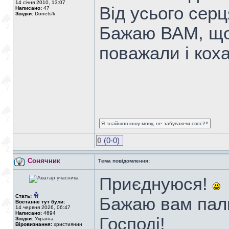
14 січня 2010, 13:07
Від усього серц
Написано:
47
Звідки:
Donets'k
Бажаю ВАМ, що
поважали і кох
Я знайшов іншу мову, не забуваючи своєї!!!
0
(0-0)
Сонячник
Тема повідомлення:
Приєднуюся!
Стать:
Бажаю вам палк
Востаннє тут були:
14 червня 2026, 06:47
Написано:
4694
Господі!
Звідки:
Україна
Віровизнання:
християнин