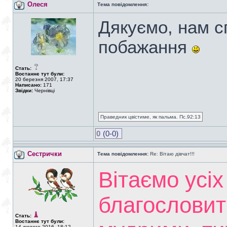
Олеся
Тема повідомлення:
Дякуємо, нам с
побажання
Стать:
Востаннє тут були:
20 березня 2007, 17:37
Написано:
171
Звідки:
Чернівці
Праведник цвістиме, як пальма. Пс.92:13
0
(0-0)
Сестрички
Тема повідомлення:
Re: Вітаю дівчат!!!
Вітаємо усіх
благословит
Стать:
Востаннє тут були:
14 лютого 2016, 18:12