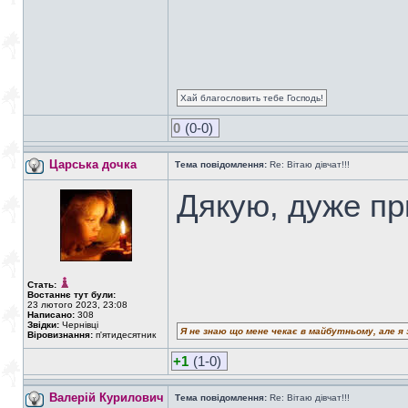
Хай благословить тебе Господь!
0
(0-0)
Царська дочка
Тема повідомлення:
Re: Вітаю дівчат!!!
Дякую, дуже пр
Стать:
Востаннє тут були:
23 лютого 2023, 23:08
Написано:
308
Звідки:
Чернівці
Я не знаю що мене чекає в майбутньому, але я 
Віровизнання:
п'ятидесятник
+1
(1-0)
Валерій Курилович
Тема повідомлення:
Re: Вітаю дівчат!!!