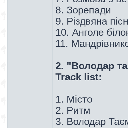
8. Зорепади
9. Різдвяна піс
10. Анголе біл
11. Мандрівник
2. "Володар т
Track list:
1. Місто
2. Ритм
3. Володар Тає