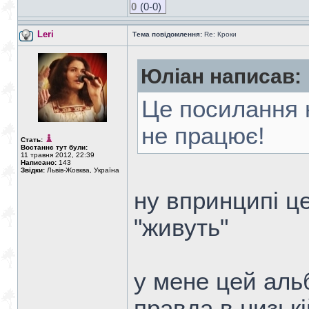
0
(0-0)
Leri
Тема повідомлення:
Re: Кроки
Юліан написав:
Це посилання 
не працює!
Стать:
Востаннє тут були:
11 травня 2012, 22:39
Написано:
143
Звідки:
Львів-Жовква, Україна
ну впринципі це
"живуть"
у мене цей альб
правда в низькі