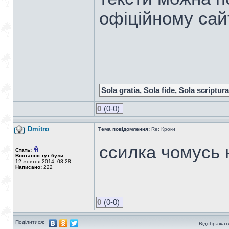
офіційному сай
Sola gratia, Sola fide, Sola scriptura
0
(0-0)
Dmitro
Тема повідомлення:
Re: Кроки
ссилка чомусь 
Стать:
Востаннє тут були:
12 жовтня 2014, 08:28
Написано:
222
0
(0-0)
Поділитися:
Відображати