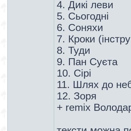
4. Дикі леви
5. Сьогодні
6. Соняхи
7. Кроки (інстр
8. Туди
9. Пан Суєта
10. Сірі
11. Шлях до не
12. Зоря
+ remix Волода
тексти можна п