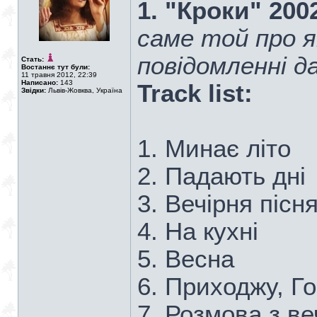
1. "Кроки" 200
саме той про 
повідомленні д
Стать:
Востаннє тут були:
11 травня 2012, 22:39
Написано:
143
Track list:
Звідки:
Львів-Жовква, Україна
1. Минає літо
2. Падають дні
3. Вечірня пісн
4. На кухні
5. Весна
6. Приходжу, Г
7. Розмова з ве