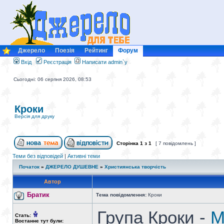
Джерело
Поезія
Рейтинг
Форум
Вхід
Реєстрація
Написати admin`у
Сьогодні: 06 серпня 2026, 08:53
Кроки
Версія для друку
Сторінка
1
з
1
[ 7 повідомлень ]
Теми без відповідей
|
Активні теми
Початок
»
ДЖЕРЕЛО ДУШЕВНЕ
»
Християнська творчість
Автор
Братик
Тема повідомлення:
Кроки
Група Кроки -
М
Стать:
Востаннє тут були: