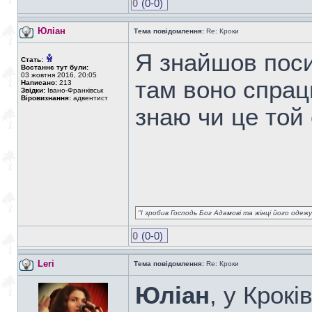
0
(0-0)
Юліан
Тема повідомлення:
Re: Кроки
Я знайшов посил
Стать:
Востаннє тут були:
03 жовтня 2016, 20:05
там воно спрац
Написано:
213
Звідки:
Івано-Франківськ
Віровизнання:
адвентист
знаю чи це той
"І зробив Господь Бог Адамові та жінці його одежу 
0
(0-0)
Leri
Тема повідомлення:
Re: Кроки
Юліан
, у Крокі