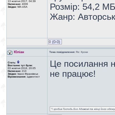
13 жовтня 2017, 04:39
Розмір: 54,2 М
Написано:
4006
Звідки:
MA-USA
Жанр: Авторськ
0
(0-0)
Юліан
Тема повідомлення:
Re: Кроки
Це посилання н
Стать:
Востаннє тут були:
03 жовтня 2016, 20:05
не працює!
Написано:
213
Звідки:
Івано-Франківськ
Віровизнання:
адвентист
"І зробив Господь Бог Адамові та жінці його одежу 