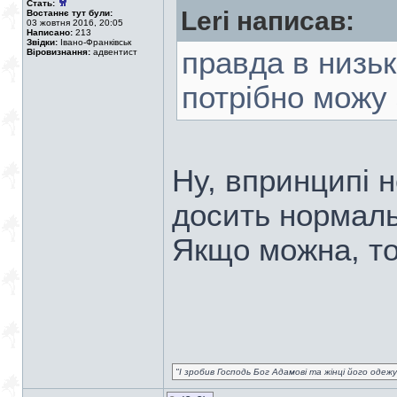
Стать:
Leri написав:
Востаннє тут були:
03 жовтня 2016, 20:05
Написано:
213
Звідки:
Івано-Франківськ
правда в низьк
Віровизнання:
адвентист
потрібно можу
Ну, впринципі н
досить нормаль
Якщо можна, то
"І зробив Господь Бог Адамові та жінці його одежу 