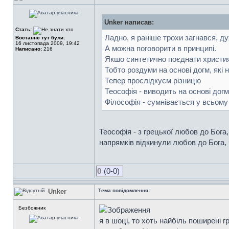
Unker написав:
Стать:
Ладно, я раніше трохи загнався, д
Востаннє тут були:
16 листопада 2009, 19:42
А можна поговорити в принципі.
Написано:
216
Якшо синтетично поєднати христия
Тобто роздуми на основі догм, які 
Тепер прослідкуєм різницю
Теософія - виводить на основі догм
Філософія - сумнівається у всьому 
Теософія - з грецької любов до Бог
напрямків відкинули любов до Бога,
0
(0-0)
Unker
Тема повідомлення:
Безбожник
я в шоці, то хоть найбіль поширені 