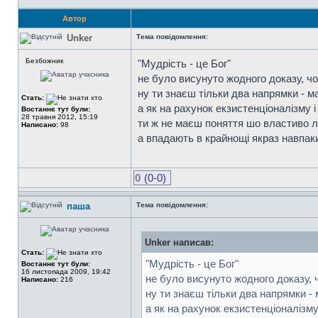
Автор
Unker
Тема повідомлення:
Безбожник
"Мудрість - це Бог"
не було висунуто жодного доказу, чо
ну ти знаєш тільки два напрямки - м
Стать:
а як на рахунок екзистенціоналізму 
Востаннє тут були:
28 травня 2012, 15:19
ти ж не маєш поняття шо властиво л
Написано:
98
а впадають в крайнощі якраз навпаки
0
(0-0)
паша
Тема повідомлення:
Unker написав:
Стать:
"Мудрість - це Бог"
Востаннє тут були:
16 листопада 2009, 19:42
не було висунуто жодного доказу, 
Написано:
216
ну ти знаєш тільки два напрямки - 
а як на рахунок екзистенціоналізму