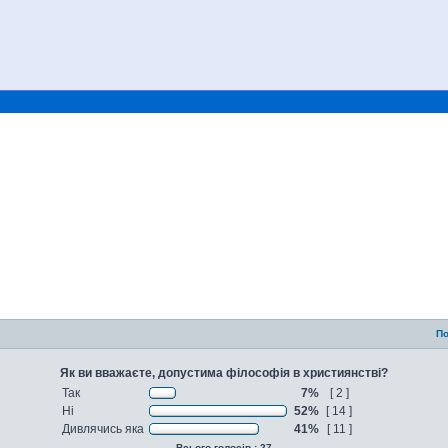
По
Як ви вважаєте, допустима філософія в християнстві?
Так
7%
[ 2 ]
Ні
52%
[ 14 ]
Дивлячись яка
41%
[ 11 ]
Всього голосів : 27