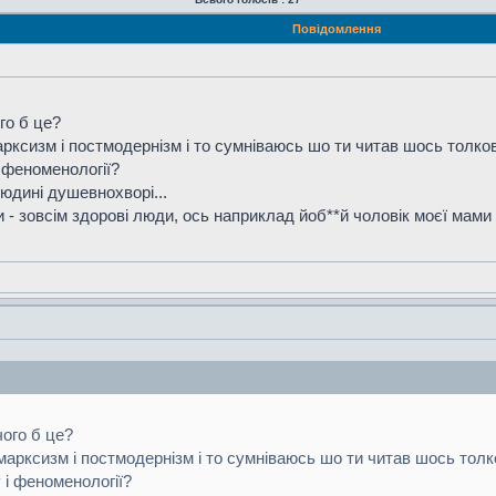
Повідомлення
го б це?
арксизм і постмодернізм і то сумніваюсь шо ти читав шось толков
і феноменології?
юдині душевнохворі...
 - зовсім здорові люди, ось наприклад йоб**й чоловік моєї мами
чого б це?
марксизм і постмодернізм і то сумніваюсь шо ти читав шось толк
 і феноменології?