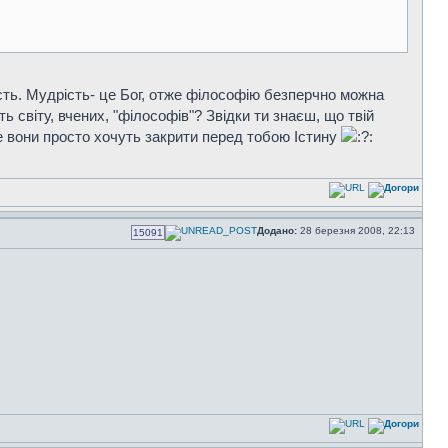
сть. Мудрість- це Бог, отже філософію безперчно можна
ь світу, вчених, "філософів"? Звідки ти знаєш, що твій
е вони просто хочуть закрити перед тобою Істину
Додано:
28 березня 2008, 22:13
15091