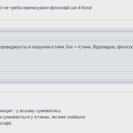
ю! не треба приписувати філософії ше й бога!
роводжується пошуком істини. Бог = істина. Відповідно, філософ
ринцип - у всьому сумніватись
а сумнівається у істинах, які вже знайшли
софії.