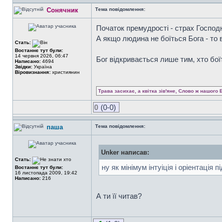
Сонячник
Тема повідомлення:
Початок премудрості - страх Господн
А якщо людина не боїться Бога - то 
Стать:
Востаннє тут були:
14 червня 2026, 06:47
Бог відкривається лише тим, хто бої
Написано:
4694
Звідки:
Україна
Віровизнання:
християнин
Трава засихає, а квітка зів'яне, Слово ж нашого 
0
(0-0)
паша
Тема повідомлення:
Unker написав:
Стать:
ну як мінімум інтуіція і оріентація 
Востаннє тут були:
16 листопада 2009, 19:42
Написано:
216
А ти її читав?