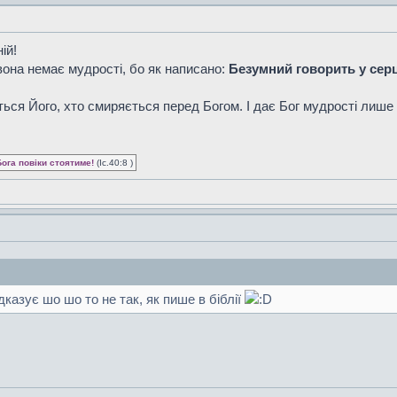
ій!
вона немає мудрості, бо як написано:
Безумний говорить у серц
ться Його, хто смиряється перед Богом. І дає Бог мудрості лише 
Бога повіки стоятиме!
(Іс.40:8 )
підказує шо шо то не так, як пише в біблії