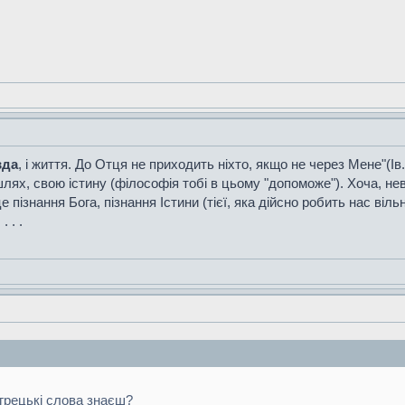
вда
, і життя. До Отця не приходить ніхто, якщо не через Мене"(Ів.
шлях, свою істину (філософія тобі в цьому "допоможе"). Хоча, н
е пізнання Бога, пізнання Істини (тієї, яка дійсно робить нас ві
 . .
 грецькі слова знаєш?