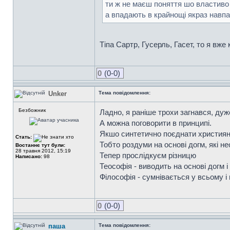
ти ж не маєш поняття шо властиво 
а впадають в крайнощі якраз навпа
Тіпа Сартр, Гусерль, Гасет, то я вже 
0
(0-0)
Unker
Тема повідомлення:
Безбожник
Ладно, я раніше трохи загнався, дуж
А можна поговорити в принципі.
Якшо синтетично поєднати християнс
Стать:
Тобто роздуми на основі догм, які не
Востаннє тут були:
28 травня 2012, 15:19
Тепер прослідкуєм різницю
Написано:
98
Теософія - виводить на основі догм і
Філософія - сумнівається у всьому і
0
(0-0)
паша
Тема повідомлення: