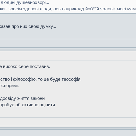
людині душевнохворі...
ки - зовсім здорові люди, ось наприклад йоб**й чоловік моєї мам
казав про них свою думку...
е високо себе поставив.
тво і філософію, то це буде теософія.
оспоримі.
 досвіду життя закони
 пробує об єктивно оцінити