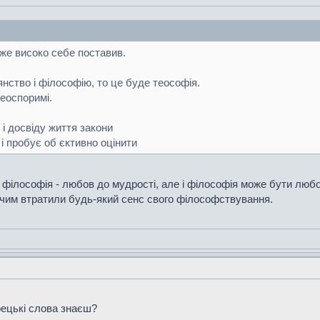
уже високо себе поставив.
нство і філософію, то це буде теософія.
неоспоримі.
 і досвіду життя закони
і пробує об єктивно оцінити
а, філософія - любов до мудрості, але і філософія може бути лю
 чим втратили будь-який сенс свого філософствування.
грецькі слова знаєш?