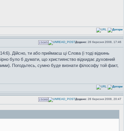
Додано:
28 березня 2008, 17:46
15085
14:6). Дійсно, ти або приймаєш ці Слова (і тоді відкинь
евірно було б думати, що християнство відкидає духовний
льними). Погодьтесь, сумно буде визнати філософу той факт,
Додано:
28 березня 2008, 20:47
15089