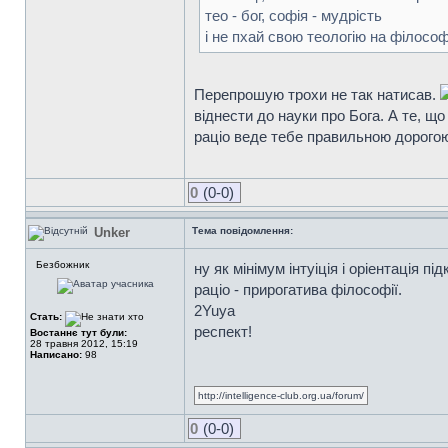
тео - бог, софія - мудрість
і не пхай свою теологію на філософ
Перепрошую трохи не так натисав.
віднести до науки про Бога. А те, що
раціо веде тебе правильною дорогою
0
(0-0)
Unker
Тема повідомлення:
Безбожник
ну як мінімум інтуіція і оріентація пі
раціо - прирогатива філософії.
2Yuya
Стать:
респект!
Востаннє тут були:
28 травня 2012, 15:19
Написано:
98
http://intelligence-club.org.ua/forum/
0
(0-0)