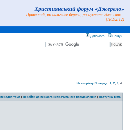
Християнський форум «Джерело»
Праведний, як пальмове дерево, розпустить гіллє своє...
(Пс.92:12)
Допомога
Пошук
На сторінку
Поперед.
1
,
2
,
3
,
4
передня тема
|
Перейти до першого непрочитаного повідомлення
|
Наступна тема