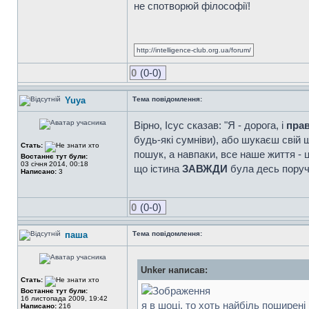
не спотворюй філософії!
http://intelligence-club.org.ua/forum/
0
(0-0)
Yuya
Тема повідомлення:
Вірно, Ісус сказав: "Я - дорога, і
пра
будь-які сумніви), або шукаєш свій 
Стать:
пошук, а навпаки, все наше життя - ц
Востаннє тут були:
03 січня 2014, 00:18
що істина
ЗАВЖДИ
була десь поруч .
Написано:
3
0
(0-0)
паша
Тема повідомлення:
Unker написав:
Стать:
Востаннє тут були:
16 листопада 2009, 19:42
я в шоці, то хоть найбіль поширені
Написано:
216