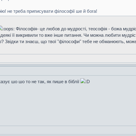
ію! не треба приписувати філософії ше й бога!
Філософія- це любов до мудрості, теософія - божа мудрі
 деякі її викривили то вже інше питання. Чи можна любити мудріст
? Звідки ти знаєш, що твої "філософи" тебе не обманюють, мож
дказує шо шо то не так, як пише в біблії