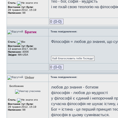
тео - бог, софія - мудрість
Стать:
і не пхай свою теологію на філософі
Востаннє тут були:
28 травня 2012, 15:19
Написано:
98
0
(0-0)
Братик
Тема повідомлення:
Філософія = любов до знання, що суп
Стать:
Востаннє тут були:
13 жовтня 2017, 04:39
Написано:
4006
Звідки:
MA-USA
Хай благословить тебе Господь!
0
(0-0)
Unker
Тема повідомлення:
Безбожник
любов до знання - ботизм
філософія - любов до мудрості
у філософії є єдиний і непорочний п
Стать:
сучасна філософія не шукає істину, 
Востаннє тут були:
28 травня 2012, 15:19
Бог = істина - це перший принцип тео
Написано:
98
філосфія в цьому сумнівається.