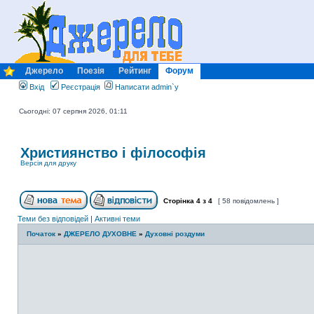
Джерело
Поезія
Рейтинг
Форум
Вхід
Реєстрація
Написати admin`у
Сьогодні: 07 серпня 2026, 01:11
Християнство і філософія
Версія для друку
Сторінка
4
з
4
[ 58 повідомлень ]
Теми без відповідей
|
Активні теми
Початок
»
ДЖЕРЕЛО ДУХОВНЕ
»
Духовні роздуми