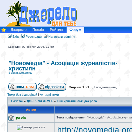
Джерело
Поезія
Рейтинг
Форум
Вхід
Реєстрація
Написати admin`у
Сьогодні: 07 серпня 2026, 17:50
"Новомедіа" - Асоціація журналістів-
християн
Версія для друку
Сторінка
1
з
1
[ 1 повідомлення ]
Теми без відповідей
|
Активні теми
Початок
»
ДЖЕРЕЛО ЗЕМНЕ
»
Інші християнські джерела
Автор
jerelo
Тема повідомлення:
"Новомедіа" - Асоціація журнал
http://novomedia.or