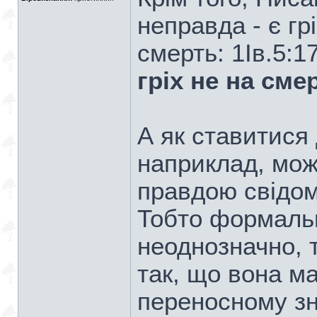
неправда - є гр
смерть: 1Ів.5:1
гріх не на смер
А як ставитися 
наприклад, мож
правдою свідом
Тобто формаль
неоднозначно, 
так, що вона м
переносному зна