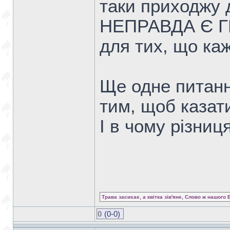
таки приходжу 
НЕПРАВДА Є ГР
для тих, що каж
Ще одне питанн
тим, щоб казат
І в чому різниц
Трава засихає, а квітка зів'яне, Слово ж нашого 
0
(0-0)