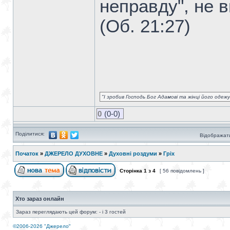
неправду", не в
(Об. 21:27)
"І зробив Господь Бог Адамові та жінці його одежу 
0
(0-0)
Поділитися:
Відображати
Початок
»
ДЖЕРЕЛО ДУХОВНЕ
»
Духовні роздуми
»
Гріх
Сторінка
1
з
4
[ 56 повідомлень ]
Хто зараз онлайн
Зараз переглядають цей форум: - і 3 гостей
©2006-2026 "Джерело"