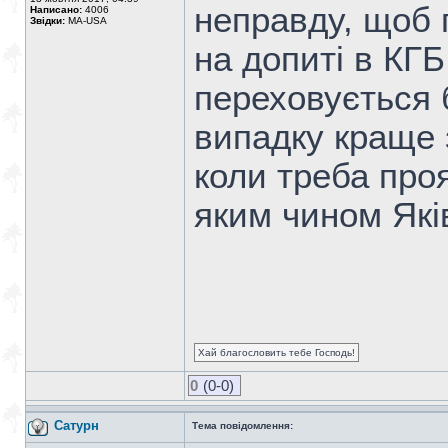
неправду, щоб 
Написано:
4006
Звідки:
MA-USA
на допиті в КГБ
переховується 
випадку краще 
коли треба про
яким чином Які
Хай благословить тебе Господь!
0
(0-0)
Сатурн
Тема повідомлення: