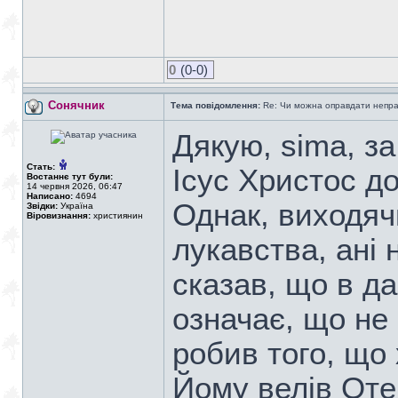
0
(0-0)
Сонячник
Тема повідомлення:
Re: Чи можна оправдати непра
Дякую, sima, за
Стать:
Ісус Христос до 
Востаннє тут були:
14 червня 2026, 06:47
Написано:
4694
Однак, виходячи
Звідки:
Україна
Віровизнання:
християнин
лукавства, ані 
сказав, що в да
означає, що не п
робив того, що 
Йому велів Оте