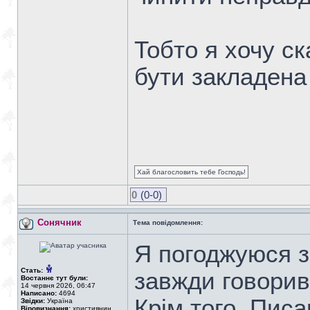
Тобто я хочу с
бути закладена 
Хай благословить тебе Господь!
0
(0-0)
Сонячник
Тема повідомлення:
Я погоджуюся з
Стать:
завжди говорив 
Востаннє тут були:
14 червня 2026, 06:47
Написано:
4694
Крім того, Писа
Звідки:
Україна
Віровизнання:
християнин