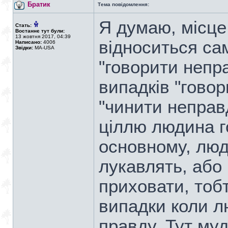
Братик
Тема повідомлення:
Я думаю, місце 
Стать:
Востаннє тут були:
13 жовтня 2017, 04:39
відноситься са
Написано:
4006
Звідки:
MA-USA
"говорити непра
випадків "гово
"чинити неправд
ціллю людина г
основному, люд
лукавлять, або
приховати, тобт
випадки коли л
правду. Тут мудр