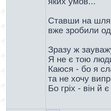
яких умов...
Ставши на шля
вже зробили оди
Зразу ж зауваж
Я не є тою люд
Каюся - бо я с
та не хочу вип
Бо гріх - він й є 