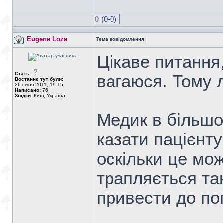
0
(0-0)
Eugene Loza
Тема повідомлення:
Цікаве питання,
Стать:
вагаюся. Тому 
Востаннє тут були:
26 січня 2011, 19:15
Написано:
76
Звідки:
Київ, Україна
Медик в більшо
казати пацієнту
оскільки це мож
трапляється та
привести до пог