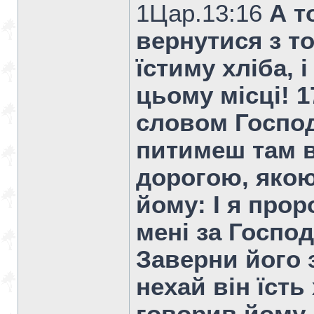
1Цар.13:16
А т
вернутися з то
їстиму хліба, 
цьому місці! 1
словом Господ
питимеш там в
дорогою, якою
йому: І я прор
мені за Госпо
Заверни його 
нехай він їсть 