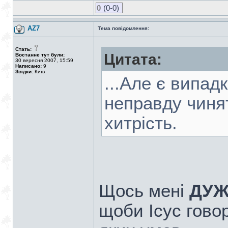
0
(0-0)
AZ7
Тема повідомлення:
Стать:
Цитата:
Востаннє тут були:
30 вересня 2007, 15:59
Написано:
9
Звідки:
Київ
...Але є випад
неправду чинят
хитрість.
Щось мені
ДУЖ
щоби Ісус гово