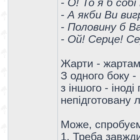
- О! То я б соб
- А якби Ви виг
- Половину б Ва
- Ой! Серце! Се
Жарти - жартам
З одного боку -
з іншого - інод
непідготовану 
Може, спробуєм
1. Треба завжди