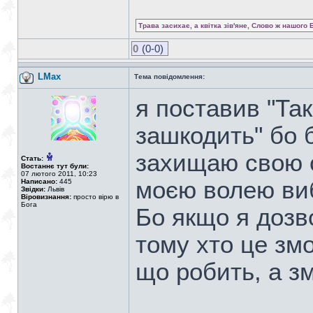
Трава засихає, а квітка зів'яне, Слово ж нашого 
0
(0-0)
LMax
Тема повідомлення:
я поставив "Так
зашкодить" бо 
захищаю свою с
Стать:
Востаннє тут були:
07 лютого 2011, 10:23
моєю волею ви
Написано:
445
Звідки:
Львів
Віровизнання:
просто вірю в
Бога
Бо якщо я дозво
тому хто це змо
що робить, а з