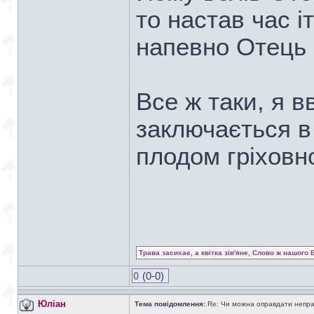
то настав час іт
напевно Отець 
Все ж таки, я 
заключається в
плодом гріховн
Трава засихає, а квітка зів'яне, Слово ж нашого 
0
(0-0)
Юліан
Тема повідомлення:
Re: Чи можна оправдати непра