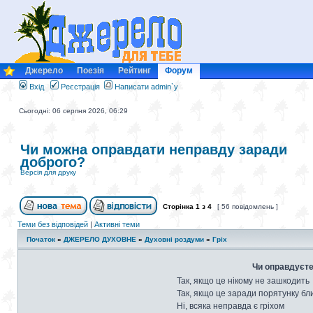
Джерело
Поезія
Рейтинг
Форум
Вхід
Реєстрація
Написати admin`у
Сьогодні: 06 серпня 2026, 06:29
Чи можна оправдати неправду заради
доброго?
Версія для друку
Сторінка
1
з
4
[ 56 повідомлень ]
Теми без відповідей
|
Активні теми
Початок
»
ДЖЕРЕЛО ДУХОВНЕ
»
Духовні роздуми
»
Гріх
Чи оправдуєте
Так, якщо це нікому не зашкодить
Так, якщо це заради порятунку бл
Ні, всяка неправда є гріхом