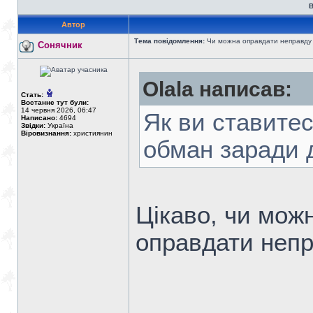
В
Автор
Тема повідомлення:
Чи можна оправдати неправду
Сонячник
Olala написав:
Стать:
Востаннє тут були:
14 червня 2026, 06:47
Як ви ставитес
Написано:
4694
Звідки:
Україна
Віровизнання:
християнин
обман заради 
Цікаво, чи можн
оправдати непр