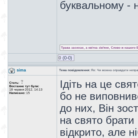
буквальному - 
Трава засихає, а квітка зів'яне, Слово ж нашого 
0
(0-0)
sima
Тема повідомлення:
Re: Чи можна оправдати непра
Ідіть на це свят
Стать:
Востаннє тут були:
18 червня 2012, 14:13
бо не виповнив
Написано:
15
до них, Він зос
на свято брати 
відкрито, але н