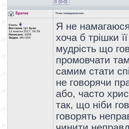
0
(0-0)
Братик
Тема повідомлення:
Я не намагаюся
Стать:
Востаннє тут були:
13 жовтня 2017, 04:39
хоча б трішки ї
Написано:
4006
Звідки:
MA-USA
мудрість що гов
промовчати там
самим стати сп
не говорячи пр
або, часто хри
так, що ніби го
говорять неправ
чинити неправд