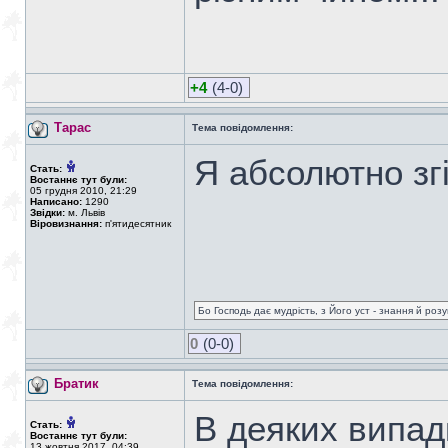
+4
(4-0)
Тарас
Тема повідомлення:
Я абсолютно зг
Стать:
Востаннє тут були:
05 грудня 2010, 21:29
Написано:
1290
Звідки:
м. Львів
Віровизнання:
п'ятидесятник
Бо Господь дає мудрість, з Його уст - знання й роз
0
(0-0)
Братик
Тема повідомлення:
В деяких випад
Стать:
Востаннє тут були:
13 жовтня 2017, 04:39