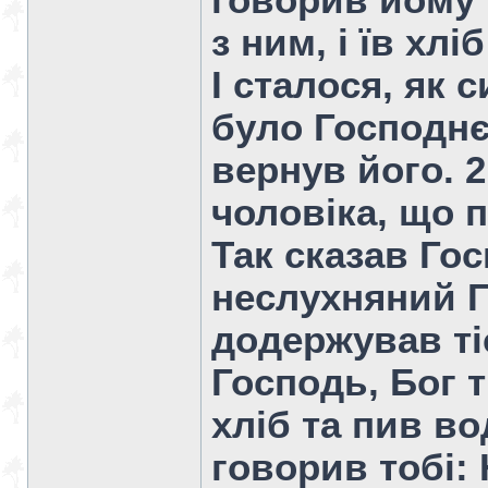
говорив йому 
з ним, і їв хлі
І сталося, як 
було Господнє
вернув його. 2
чоловіка, що 
Так сказав Гос
неслухняний Г
додержував тіє
Господь, Бог тв
хліб та пив во
говорив тобі: 