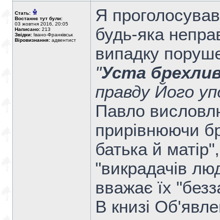
Я проголосував
Стать:
Востаннє тут були:
03 жовтня 2016, 20:05
будь-яка неправ
Написано:
213
Звідки:
Івано-Франківськ
Віровизнання:
адвентист
випадку порушен
"
Уста брехлив
правду Його упо
Павло висловлю
прирівнюючи бр
батька й матір",
"викрадачів люд
вважає їх "без
В книзі Об'явле