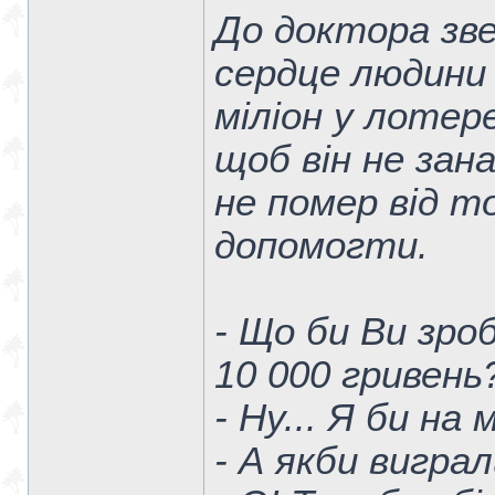
До доктора зве
сердце людини 
міліон у лотер
щоб він не зана
не помер від т
допомогти.
- Що би Ви зро
10 000 гривень
- Ну... Я би на 
- А якби вигра