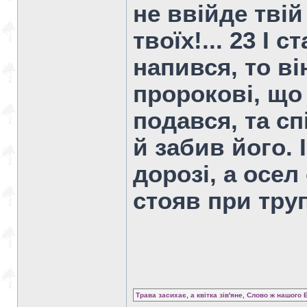
не ввійде твій
твоїх!... 23 І 
напився, то ві
пророкові, що 
подався, та сп
й забив його. 
дорозі, а осел
стояв при трупі
Трава засихає, а квітка зів'яне, Слово ж нашого 