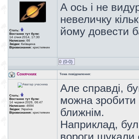
А ось і не виду
невеличку кількі
йому довести б
Стать:
Востаннє тут були:
14 січня 2014, 17:30
Написано:
66
Звідки:
Київщина
Віровизнання:
християнин
0
(0-0)
Сонячник
Тема повідомлення:
Але справді, б
Стать:
можна зробити 
Востаннє тут були:
14 червня 2026, 06:47
Написано:
4694
ближнім.
Звідки:
Україна
Віровизнання:
християнин
Наприклад, були
вороги шукали 