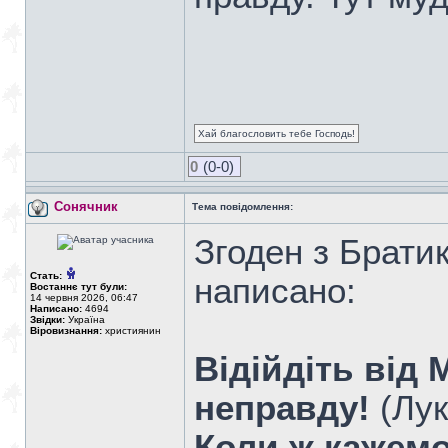
Хай благословить тебе Господь!
0
(0-0)
Сонячник
Тема повідомлення:
Згоден з Братик
Стать:
написано:
Востаннє тут були:
14 червня 2026, 06:47
Написано:
4694
Звідки:
Україна
Віровизнання:
християнин
Відійдіть від 
неправду!
(Лук
Коли ж кажемо