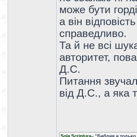
може бути горд
а він відповіст
справедливо.
Та й не всі шук
авторитет, пова
Д.С.
Питання звучало
від Д.С., а яка 
Sola Scriptura
– “Библия и только