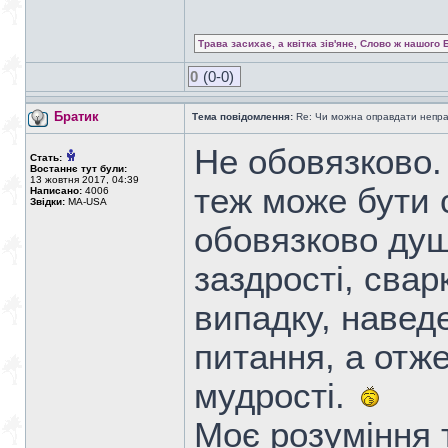
Трава засихає, а квітка зів'яне, Слово ж нашого 
0
(0-0)
Братик
Тема повідомлення:
Re: Чи можна оправдати непра
Не обовязково.
Стать:
Востаннє тут були:
13 жовтня 2017, 04:39
теж може бути сп
Написано:
4006
Звідки:
MA-USA
обовязково душ
заздрості, свар
випадку, навед
питання, а отже
мудрості.
Моє розуміння т