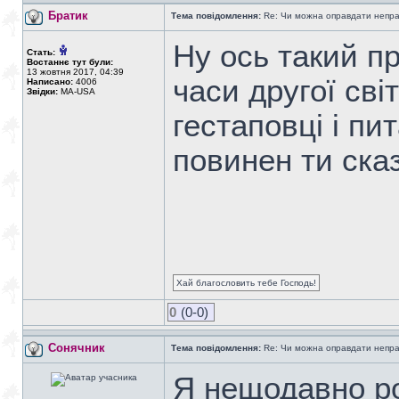
Братик
Тема повідомлення:
Re: Чи можна оправдати непра
Ну ось такий п
Стать:
Востаннє тут були:
13 жовтня 2017, 04:39
часи другої сві
Написано:
4006
Звідки:
MA-USA
гестаповці і пи
повинен ти ска
Хай благословить тебе Господь!
0
(0-0)
Сонячник
Тема повідомлення:
Re: Чи можна оправдати непра
Я нещодавно ро