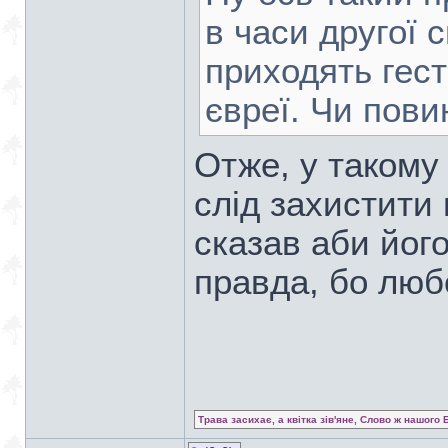
в часи другої с
приходять гест
євреї. Чи пови
Отже, у такому
слід захистити 
сказав аби його
правда, бо люб
Трава засихає, а квітка зів'яне, Слово ж нашого 