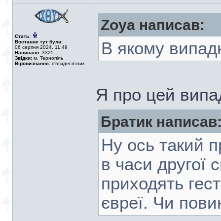
Zoya написав:
Стать:
Востаннє тут були:
В якому випад
06 серпня 2024, 11:49
Написано:
3325
Звідки:
м. Тернопіль
Віровизнання:
п'ятидесятник
Я про цей випа
Братик написав
Ну ось такий 
в часи другої с
приходять гест
євреї. Чи пови