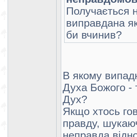
Получається н
виправдана як
би вчинив?
В якому випадк
Духа Божого - 
Дух?
Якщо хтось гов
правду, шукаюч
неправда відн