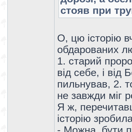
стояв при труп
О, цю історію 
обдарованих лю
1. старий проро
від себе, і від 
пильнував, 2. т
не завжди міг р
Я ж, перечитав
історію зробила
- Можна, бути 