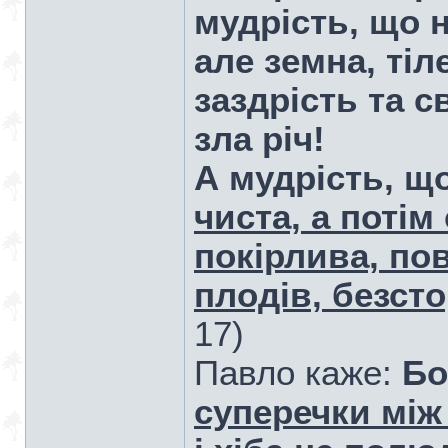
мудрість, що 
але земна, тіл
заздрість та с
зла річ!
А мудрість, щ
чиста, а потім
покірлива, по
плодів, безст
17)
Павло каже:
Бо
суперечки між