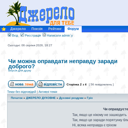
Джерело
Поезія
Рейтинг
Форум
Вхід
Реєстрація
Написати admin`у
Сьогодні: 06 серпня 2026, 18:27
Чи можна оправдати неправду заради
доброго?
Версія для друку
Сторінка
2
з
4
[ 56 повідомлень ]
Теми без відповідей
|
Активні теми
Початок
»
ДЖЕРЕЛО ДУХОВНЕ
»
Духовні роздуми
»
Гріх
Чи оправдуєте
Так, якщо це нікому не зашкодить
Так, якщо це заради порятунку бл
Ні, всяка неправда є гріхом