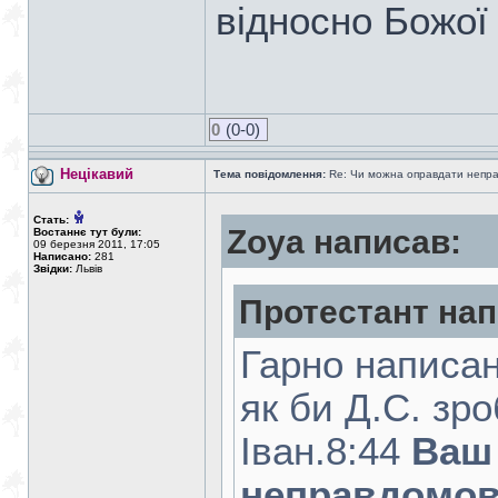
відносно Божої
0
(0-0)
Нецікавий
Тема повідомлення:
Re: Чи можна оправдати непра
Стать:
Zoya написав:
Востаннє тут були:
09 березня 2011, 17:05
Написано:
281
Звідки:
Львів
Протестант нап
Гарно написан
як би Д.С. зр
Iван.8:44
Ваш 
неправдомове