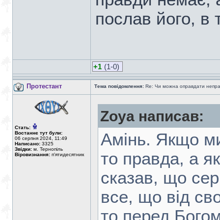
послав його, в 
+1
(1-0)
Протестант
Тема повідомлення:
Re: Чи можна оправдати непра
Zoya написав:
Стать:
Востаннє тут були:
Амінь. Якщо ми
06 серпня 2024, 11:49
Написано:
3325
Звідки:
м. Тернопіль
то правда, а я
Віровизнання:
п'ятидесятник
сказав, що сер
все, що від св
то перед Бого