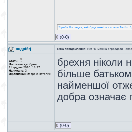
Я раба Господня, хай буде мені за словом Твоїм. Л
0
(0-0)
андрійrj
Тема повідомлення:
Re: Чи можна оправдати непра
брехня ніколи 
Стать:
Востаннє тут були:
11 грудня 2010, 16:27
більше батьком
Написано:
3
Віровизнання:
греко-католик
найменшої отже
добра означає 
0
(0-0)