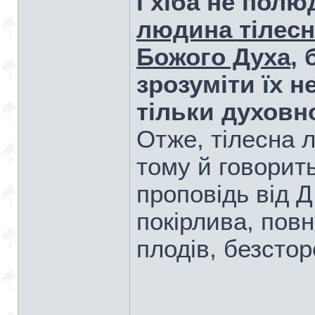
і хіба не пол
людина тілесн
Божого Духа
, 
зрозуміти їх 
тільки духовн
Отже, тілесна 
тому й говорит
проповідь від Д.
покірлива, пов
плодів, безстор