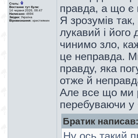
Стать:
правда, а що є
Востаннє тут були:
14 червня 2026, 06:47
Написано:
4694
Я зрозумів так,
Звідки:
Україна
Віровизнання:
християнин
лукавий і його 
чинимо зло, каж
це неправда. М
правду, яка пог
отже й неправд
Але все що ми 
перебуваючи у 
Братик написав
Ну ось такий 