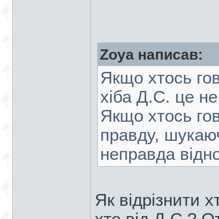
Zoya написав:
Якщо хтось гов
хіба Д.С. це н
Якщо хтось гов
правду, шукаюч
неправда відн
Як відрізнити х