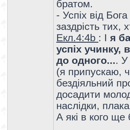
братом.
- Успіх від Бог
заздрість тих, 
Екл.4:4b
: І
я ба
успіх учинку, 
до одного...
. У
(я припускаю, ч
бездіяльний пр
досадити молод
наслідки, плака
А які в кого ще