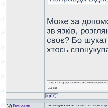
Може за допомо
зв'язків, розгл
своє? Бо шукат
хтось спонукува
Сказал я в сердце своем о сынах человеческих, чт
Екл.3:18
0
(0-0)
Протестант
Тема повідомлення:
Re: Чи можна оправдати непра