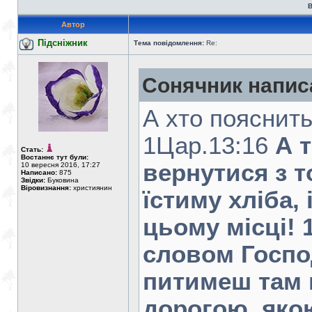
В
Автор
Підсніжник
Тема повідомлення:
Re:
Сонячник напис
А хто пояснить
1Цар.13:16
А 
Стать:
Востаннє тут були:
вернутися з т
10 вересня 2016, 17:27
Написано:
875
Звідки:
Буковина
Віровизнання:
християнин
їстиму хліба,
цьому місці! 
словом Господ
питимеш там в
дорогою, якою