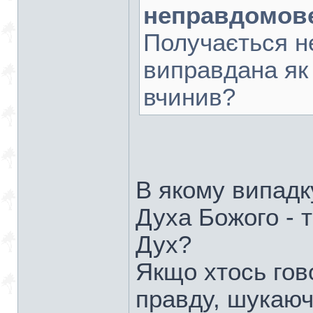
неправдомове
Получається н
виправдана як 
вчинив?
В якому випадк
Духа Божого - т
Дух?
Якщо хтось гов
правду, шукаюч