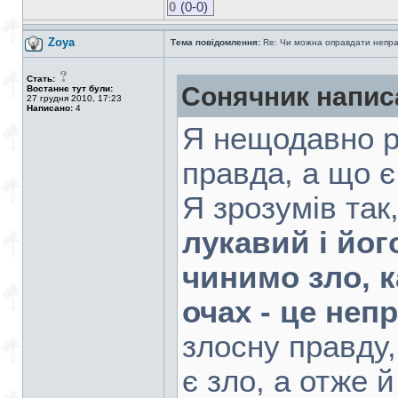
0
(0-0)
Zoya
Тема повідомлення:
Re: Чи можна оправдати непра
Стать:
Сонячник напис
Востаннє тут були:
27 грудня 2010, 17:23
Написано:
4
Я нещодавно р
правда, а що є
Я зрозумів так
лукавий і його
чинимо зло, к
очах - це неп
злосну правду,
є зло, а отже 