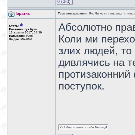
0
(0-0)
Братик
Тема повідомлення:
Re: Чи можна оправдати непра
Абсолютно прав
Стать:
Востаннє тут були:
13 жовтня 2017, 04:39
Коли ми перехо
Написано:
4006
Звідки:
MA-USA
злих людей, то
дивлячись на т
протизаконний 
поступок.
Хай благословить тебе Господь!