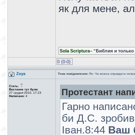
як для мене, ал
Sola Scriptura
– “Библия и только
0
(0-0)
Zoya
Тема повідомлення:
Re: Чи можна оправдати непра
Стать:
Протестант нап
Востаннє тут були:
27 грудня 2010, 17:23
Написано:
4
Гарно написано
би Д.С. зроби
Iван.8:44
Ваш б