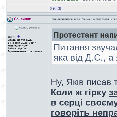
0
(0-0)
Сонячник
Тема повідомлення:
Re: Чи можна оправдати непра
Протестант нап
Стать:
Востаннє тут були:
14 червня 2026, 06:47
Питання звучал
Написано:
4694
Звідки:
Україна
Віровизнання:
християнин
яка від Д.С., а
Ну, Яків писав 
Коли ж гірку
з
в серці своєму
говоріть непр