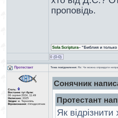
хто від Д.С.? 
проповідь.
Sola Scriptura
– “Библия и только
0
(0-0)
Протестант
Тема повідомлення:
Re: Чи можна оправдати непра
Сонячник напис
Стать:
Востаннє тут були:
06 серпня 2024, 11:49
Протестант нап
Написано:
3325
Звідки:
м. Тернопіль
Віровизнання:
п'ятидесятник
Як відрізнити 