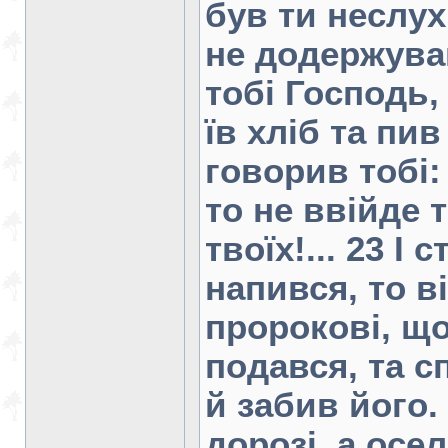
був ти неслух
не додержував
тобі Господь, 
їв хліб та пив
говорив тобі:
то не ввійде 
твоїх!... 23 І 
напився, то в
пророкові, що
подався, та сп
й забив його.
дорозі, а осе