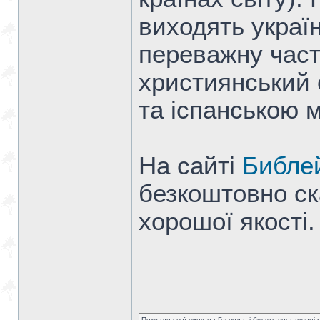
виходять украї
переважну част
християнський 
та іспанською 
На сайті
Библе
безкоштовно ск
хорошої якості.
Поклади свої чини на Господа, і будуть поставлені м