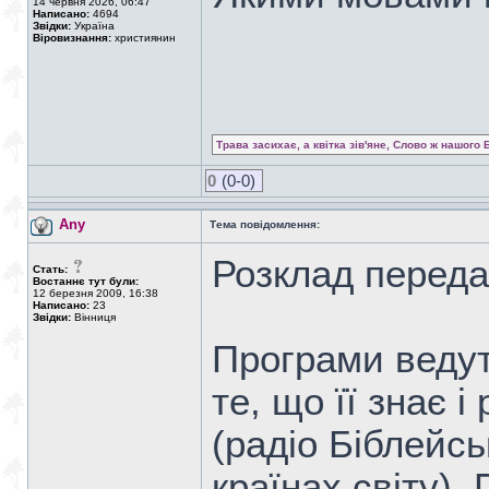
14 червня 2026, 06:47
Написано:
4694
Звідки:
Україна
Віровизнання:
християнин
Трава засихає, а квітка зів'яне, Слово ж нашого 
0
(0-0)
Any
Тема повідомлення:
Розклад переда
Стать:
Востаннє тут були:
12 березня 2009, 16:38
Написано:
23
Звідки:
Вінниця
Програми ведут
те, що її знає і
(радіо Біблейс
країнах світу).