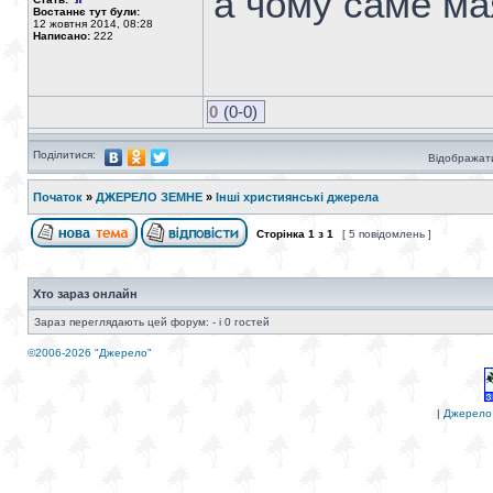
а чому саме ма
Востаннє тут були:
12 жовтня 2014, 08:28
Написано:
222
0
(0-0)
Поділитися:
Відображати
Початок
»
ДЖЕРЕЛО ЗЕМНЕ
»
Інші християнські джерела
Сторінка
1
з
1
[ 5 повідомлень ]
Хто зараз онлайн
Зараз переглядають цей форум: - і 0 гостей
©2006-2026 "Джерело"
|
Джерело