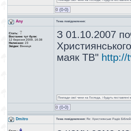
0
(0-0)
Any
Тема повідомлення:
З 01.10.2007 п
Стать:
Востаннє тут були:
12 березня 2009, 16:38
Християнського
Написано:
23
Звідки:
Вінниця
маяк ТВ"
http:/
Поклади свої чини на Господа, і будуть поставлені м
0
(0-0)
Dmitro
Тема повідомлення:
Re: Християнське Радіо Біблей
Стать: