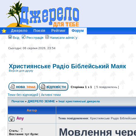
Джерело
Поезія
Рейтинг
Форум
Вхід
Реєстрація
Написати admin`у
Сьогодні: 06 серпня 2026, 23:54
Християнське Радіо Біблейський Маяк
Версія для друку
Сторінка
1
з
1
[ 5 повідомлень ]
Теми без відповідей
|
Активні теми
Початок
»
ДЖЕРЕЛО ЗЕМНЕ
»
Інші християнські джерела
Автор
Any
Тема повідомлення:
Християнське Радіо Біблейськи
Мовлення чере
Стать:
Востаннє тут були: