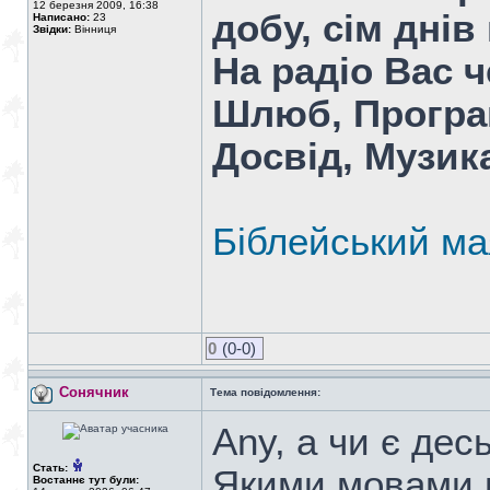
12 березня 2009, 16:38
добу, сім днів
Написано:
23
Звідки:
Вінниця
На радіо Вас ч
Шлюб, Програм
Досвід, Музика
Біблейський ма
0
(0-0)
Сонячник
Тема повідомлення:
Any, а чи є дес
Стать:
Якими мовами 
Востаннє тут були: