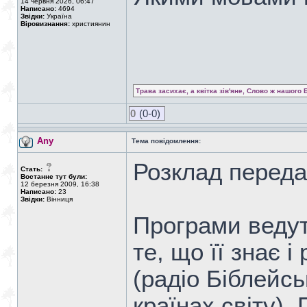
14 червня 2026, 06:47
Написано:
4694
Звідки:
Україна
Віровизнання:
християнин
Трава засихає, а квітка зів'яне, Слово ж нашого 
0
(0-0)
Any
Тема повідомлення:
Розклад переда
Стать:
Востаннє тут були:
12 березня 2009, 16:38
Написано:
23
Звідки:
Вінниця
Програми ведут
те, що її знає і
(радіо Біблейс
країнах світу).