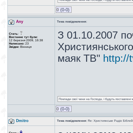
0
(0-0)
Any
Тема повідомлення:
З 01.10.2007 п
Стать:
Востаннє тут були:
12 березня 2009, 16:38
Християнського
Написано:
23
Звідки:
Вінниця
маяк ТВ"
http:/
Поклади свої чини на Господа, і будуть поставлені м
0
(0-0)
Dmitro
Тема повідомлення:
Re: Християнське Радіо Біблей
Стать: