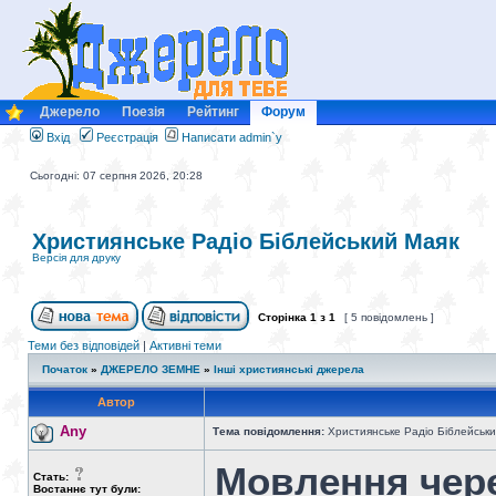
Джерело
Поезія
Рейтинг
Форум
Вхід
Реєстрація
Написати admin`у
Сьогодні: 07 серпня 2026, 20:28
Християнське Радіо Біблейський Маяк
Версія для друку
Сторінка
1
з
1
[ 5 повідомлень ]
Теми без відповідей
|
Активні теми
Початок
»
ДЖЕРЕЛО ЗЕМНЕ
»
Інші християнські джерела
Автор
Any
Тема повідомлення:
Християнське Радіо Біблейськи
Мовлення чере
Стать:
Востаннє тут були: