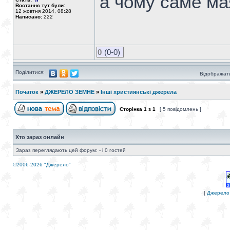
а чому саме ма
Востаннє тут були:
12 жовтня 2014, 08:28
Написано:
222
0
(0-0)
Поділитися:
Відображати
Початок
»
ДЖЕРЕЛО ЗЕМНЕ
»
Інші християнські джерела
Сторінка
1
з
1
[ 5 повідомлень ]
Хто зараз онлайн
Зараз переглядають цей форум: - і 0 гостей
©2006-2026 "Джерело"
|
Джерело