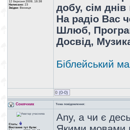
12 березня 2009, 16:38
добу, сім днів
Написано:
23
Звідки:
Вінниця
На радіо Вас ч
Шлюб, Програм
Досвід, Музика
Біблейський ма
0
(0-0)
Сонячник
Тема повідомлення:
Any, а чи є дес
Стать:
Якими мовами 
Востаннє тут були: