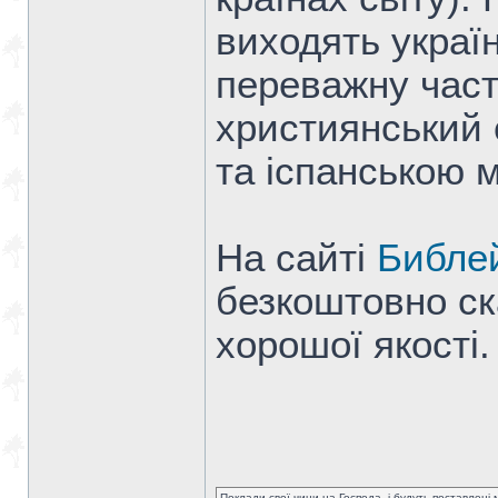
виходять украї
переважну част
християнський 
та іспанською 
На сайті
Библе
безкоштовно ск
хорошої якості.
Поклади свої чини на Господа, і будуть поставлені м