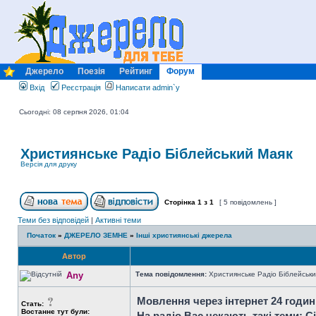
Джерело
Поезія
Рейтинг
Форум
Вхід
Реєстрація
Написати admin`у
Сьогодні: 08 серпня 2026, 01:04
Християнське Радіо Біблейський Маяк
Версія для друку
Сторінка
1
з
1
[ 5 повідомлень ]
Теми без відповідей
|
Активні теми
Початок
»
ДЖЕРЕЛО ЗЕМНЕ
»
Інші християнські джерела
Автор
Any
Тема повідомлення:
Християнське Радіо Біблейськи
Мовлення через інтернет 24 години
Стать:
Востаннє тут були:
На радіо Вас чекають такі теми: С