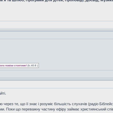
Бога повіки стоятиме!
(Іс.40:8 )
йті.
через те, що її знає і розуміє більшість слухачів (радіо Біблей
ами. Поки що переважну частину ефіру займає християнський спі