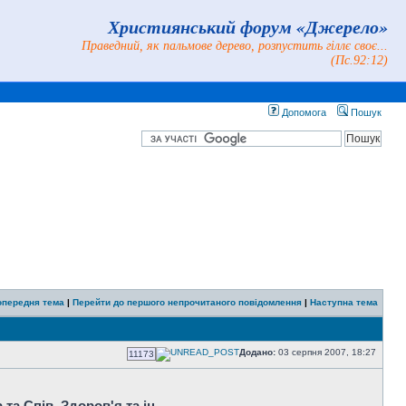
Християнський форум «Джерело»
Праведний, як пальмове дерево, розпустить гіллє своє...
(Пс.92:12)
Допомога
Пошук
опередня тема
|
Перейти до першого непрочитаного повідомлення
|
Наступна тема
Додано:
03 серпня 2007, 18:27
11173
та Спів, Здоров'я та ін.