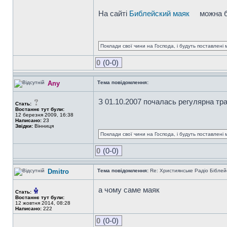
На сайті
Библейский маяк
можна б
Поклади свої чини на Господа, і будуть поставлені м
0
(0-0)
Any
Тема повідомлення:
З 01.10.2007 почалась регулярна т
Стать:
Востаннє тут були:
12 березня 2009, 16:38
Написано:
23
Звідки:
Вінниця
Поклади свої чини на Господа, і будуть поставлені м
0
(0-0)
Dmitro
Тема повідомлення:
Re: Християнське Радіо Біблей
а чому саме маяк
Стать:
Востаннє тут були:
12 жовтня 2014, 08:28
Написано:
222
0
(0-0)