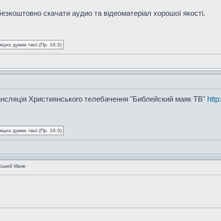
езкоштовно скачати аудио та відеоматеріал хорошої якості.
іцно думки твої.(Пр. 16:3)
рансляція Християнського телебачення "Библейский маяк ТВ"
http
іцно думки твої.(Пр. 16:3)
ський Маяк