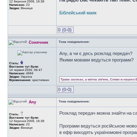
12 березня 2009, 16:38
Написано:
23
Звідки:
Вінниця
Біблейський маяк
0
(0-0)
Сонячник
Тема повідомлення:
Any, а чи є десь розклад передач?
Якими мовами ведуться програми?
Стать:
Востаннє тут були:
14 червня 2026, 06:47
Написано:
4694
Звідки:
Україна
Трава засихає, а квітка зів'яне, Слово ж нашого 
Віровизнання:
християнин
0
(0-0)
Any
Тема повідомлення:
Розклад передач можна знайти на са
Стать:
Востаннє тут були:
12 березня 2009, 16:38
Написано:
23
Програми ведуться російською мовою 
Звідки:
Вінниця
в ефір виходять україномовні прогр