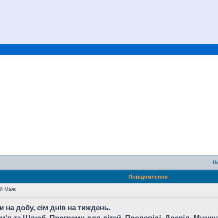
П
Повідомлення
й Маяк
 на добу, сім днів на тиждень.
ім'я та Шлюб, Програми для дітей, Проповіді, Досвід, Музика 