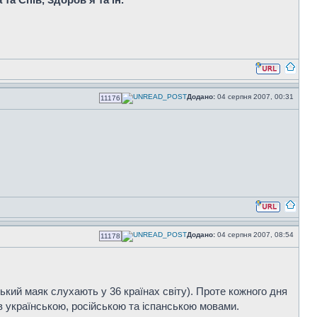
Додано:
04 серпня 2007, 00:31
11176
Додано:
04 серпня 2007, 08:54
11178
ський маяк слухають у 36 країнах світу). Проте кожного дня
в українською, російською та іспанською мовами.