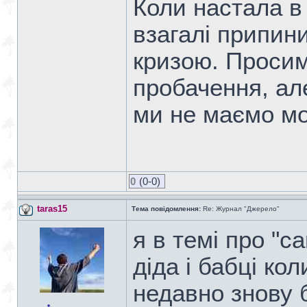
Коли настала в
взагалі припин
кризою. Просим
пробачення, ал
ми не маємо мо
0
(0-0)
taras15
Тема повідомлення:
Re: Журнал "Джерело"
я в темі про "с
діда і бабці ко
недавно знову б