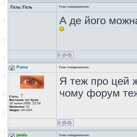
Гість: Гість
Тема повідомлення:
А де його можн
0
(0-0)
Puma
Тема повідомлення:
Я теж про цей ж
чому форум те
Стать:
Востаннє тут були:
18 липня 2006, 22:59
Написано:
52
Звідки:
UA-USA
0
(0-0)
jerelo
Тема повідомлення: