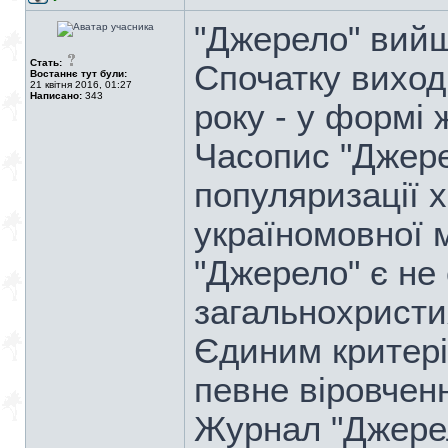
"Джерело" вийшл
Стать:
Спочатку виходи
Востаннє тут були:
21 квітня 2016, 01:27
Написано:
343
року - у формі 
Часопис "Джере
популяризації 
україномовної 
"Джерело" є не 
загальнохрист
Єдиним критері
певне віровчен
Журнал "Джерел