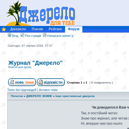
Джерело
Поезія
Рейтинг
Форум
Вхід
Реєстрація
Написати admin`у
Сьогодні: 07 серпня 2026, 17:27
Журнал "Джерело"
Версія для друку
Сторінка
1
з
1
[ 8 повідомлень ]
Теми без відповідей
|
Активні теми
Початок
»
ДЖЕРЕЛО ЗЕМНЕ
»
Інші християнські джерела
Чи доводилося Вам ч
Так, я постійний читач
Знаю про журнал, але читав 
Ні, вперше чую про нього
В