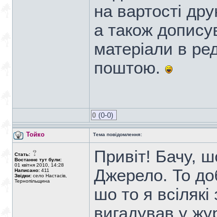
на вартості дру
а також допису
матеріали в ред
поштою.
0
(0-0)
Тойко
Тема повідомлення:
Привіт! Бачу, ш
Стать:
Востаннє тут були:
01 квітня 2010, 14:28
Джерело. То до
Написано:
411
Звідки:
село Настасів,
Тернопільщина
шо то я всілякі
вигадував у жу