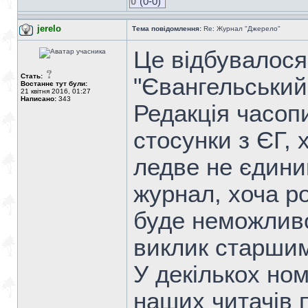
0
(0-0)
jerelo
Тема повідомлення:
Re: Журнал "Джерело"
Це відбувалося 
Стать:
"Євангельський
Востаннє тут були:
21 квітня 2016, 01:27
Написано:
343
Редакція часоп
стосунки з ЄГ, 
ледве не єдини
журнал, хоча р
буде неможливо
виклик старшим
У декількох но
наших читачів п