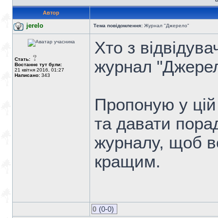
Автор
jerelo
Тема повідомлення:
Журнал "Джерело"
Хто з відвідува
Стать:
журнал "Джере
Востаннє тут були:
21 квітня 2016, 01:27
Написано:
343
Пропоную у цій
та давати порад
журналу, щоб в
кращим.
0
(0-0)