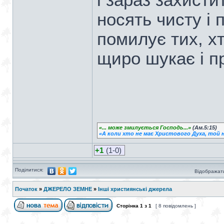
і зараз захисти
носять чисту і 
помилує тих, х
щиро шукає і пр
«... може змилується Господь...»
(Ам.5:15)
«А коли хто не має Христового Духа, той н
+1
(1-0)
Поділитися:
Відображати
Початок
»
ДЖЕРЕЛО ЗЕМНЕ
»
Інші християнські джерела
Сторінка
1
з
1
[ 8 повідомлень ]