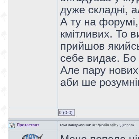
дуже складні, а
А ту на форумі,
кмітливих. То в
прийшов якийсь
себе видає. Бо 
Але пару нових
аби ше розумніш
0
(0-0)
Протестант
Тема повідомлення:
Re: Дизайн сайту "Джерело"