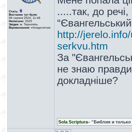
Мене попала ці
.....так, до реч
Стать:
Востаннє тут були:
06 серпня 2024, 11:49
“Євангельський 
Написано:
3325
Звідки:
м. Тернопіль
Віровизнання:
п'ятидесятник
http://jerelo.inf
serkvu.htm
За "Євангельсь
не знаю правди
докладніше?
Sola Scriptura
– “Библия и только