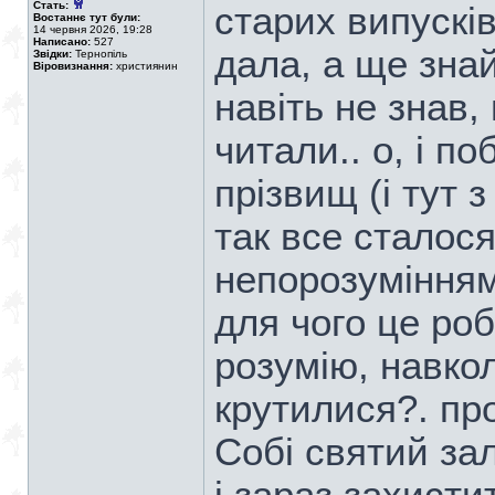
Стать:
старих випусків
Востаннє тут були:
14 червня 2026, 19:28
Написано:
527
дала, а ще зна
Звідки:
Тернопіль
Віровизнання:
християнин
навіть не знав,
читали.. о, і п
прізвищ (і тут 
так все сталося
непорозуміннями
для чого це роби
розумію, навкол
крутилися?. пр
Собі святий за