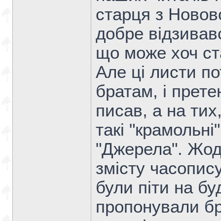
старця з Новов
добре відзивав
що може хоч ст
Але ці листи п
братам, і прете
писав, а на тих
такі "крамольні
"Джерела". Жод
змісту часопису
були піти на бу
пропонували бр