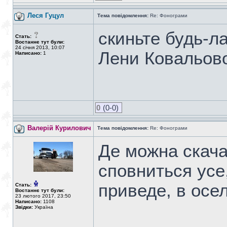
Леся Гуцул
Тема повідомлення:
Re: Фонограми
скиньте будь-л
Стать:
Востаннє тут були:
24 січня 2013, 10:07
Лени Ковальов
Написано:
1
0
(0-0)
Валерій Курилович
Тема повідомлення:
Re: Фонограми
Де можна скача
сповниться усе
приведе, в оселі
Стать:
Востаннє тут були:
23 лютого 2017, 23:50
Написано:
1108
Звідки:
Україна