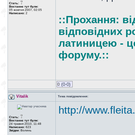
Стать:
Востаннє тут були:
05 жовтня 2007, 02:05
Написано:
2
::Прохання: ві
відповідних ро
латиницею - ц
форуму.::
0
(0-0)
Vitalik
Тема повідомлення:
http://www.fleit
Стать:
Востаннє тут були:
24 травня 2010, 11:48
Написано:
623
Звідки:
Волинь