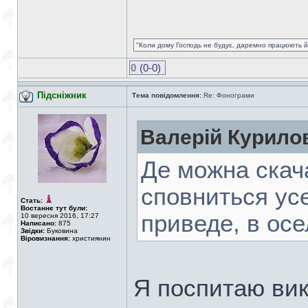
"Коли дому Господь не будує, даремно працюють йо
0
(0-0)
Підсніжник
Тема повідомлення:
Re: Фонограми
Валерій Курило
Де можна скача
сповниться усе
Стать:
Востаннє тут були:
приведе, в осел
10 вересня 2016, 17:27
Написано:
875
Звідки:
Буковина
Віровизнання:
християнин
Я поспитаю ви