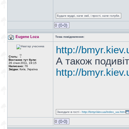
Будьте мудрі, наче змії, і прості, наче голуби.
0
(0-0)
Eugene Loza
Тема повідомлення:
http://bmyr.kie
Стать:
А також подиві
Востаннє тут були:
26 січня 2011, 19:15
Написано:
76
http://bmyr.kiev
Звідки:
Київ, Україна
Заходьте в гості -
http://bmyr.kiev.ua/index_ua.htm
0
(0-0)