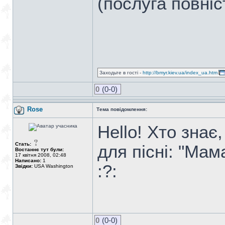
(послуга повні
Заходьте в гості -
http://bmyr.kiev.ua/index_ua.htm
0
(0-0)
Rose
Тема повідомлення:
Hello! Хто зна
Стать:
для пісні: "Мам
Востаннє тут були:
17 квітня 2008, 02:48
Написано:
1
:?:
Звідки:
USA Washington
0
(0-0)