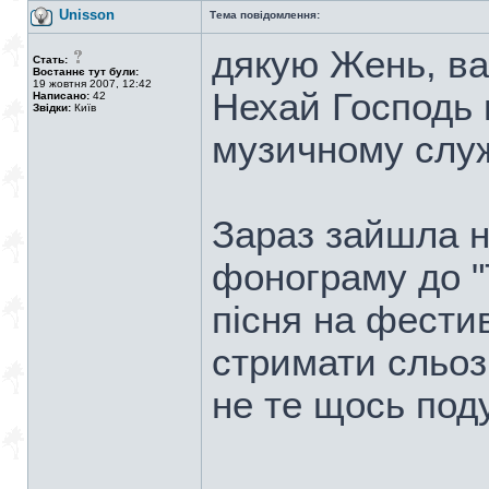
Unisson
Тема повідомлення:
дякую Жень, ва
Стать:
Востаннє тут були:
19 жовтня 2007, 12:42
Нехай Господь 
Написано:
42
Звідки:
Київ
музичному служ
Зараз зайшла н
фонограму до "
пісня на фестив
стримати сльози
не те щось под