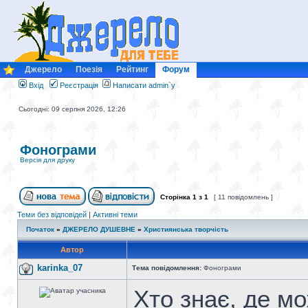
Джерело
Поезія
Рейтинг
Форум
Вхід
Реєстрація
Написати admin`у
Сьогодні: 09 серпня 2026, 12:26
Фонограми
Версія для друку
Сторінка
1
з
1
[ 11 повідомлень ]
Теми без відповідей
|
Активні теми
Початок
»
ДЖЕРЕЛО ДУШЕВНЕ
»
Християнська творчість
Автор
karinka_07
Тема повідомлення:
Фонограми
Хто знає, де м