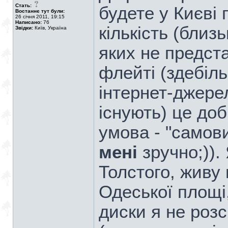
Стать:
будете у Києві 
Востаннє тут були:
26 січня 2011, 19:15
Написано:
76
кількість (близ
Звідки:
Київ, Україна
яких не предст
флейті (здебіль
інтернет-джерел
існують) це до
умова - "самови
мені
зручно;)).
Толстого, живу 
Одеської площі
диски я не роз