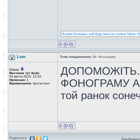
Я раба Господня, хай буде мені за словом Твоїм. Л
0
(0-0)
Lom
Тема повідомлення:
Re: Фонограми
ДОПОМОЖІТЬ.
Стать:
Востаннє тут були:
04 квітня 2015, 12:52
ФОНОГРАМУ АБ
Написано:
1
Віровизнання:
протестант
той ранок соне
0
(0-0)
Поділитися:
Відображати