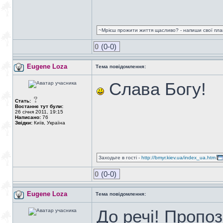
~Мрієш прожити життя щасливо? - напиши свої плани
0
(0-0)
Eugene Loza
Тема повідомлення:
Слава Богу!
Стать:
Востаннє тут були:
26 січня 2011, 19:15
Написано:
76
Звідки:
Київ, Україна
Заходьте в гості -
http://bmyr.kiev.ua/index_ua.htm
0
(0-0)
Eugene Loza
Тема повідомлення:
До речі! Пропо