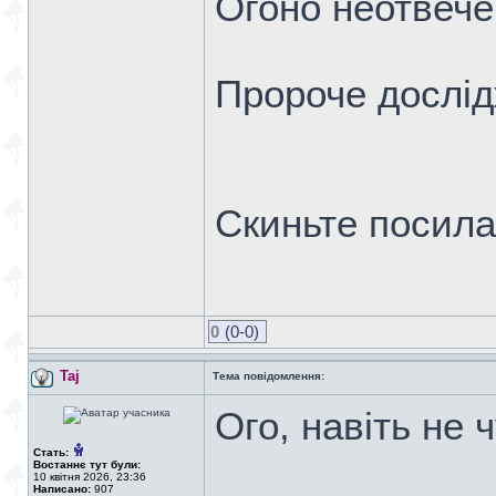
Огоно неотвеч
Пророче дослід
Скиньте посил
0
(0-0)
Taj
Тема повідомлення:
Ого, навіть не 
Стать:
Востаннє тут були:
10 квітня 2026, 23:36
Написано:
907