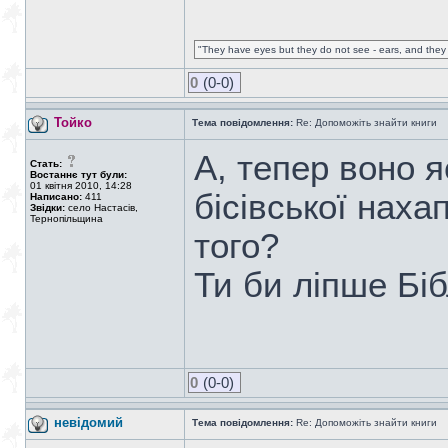
"They have eyes but they do not see - ears, and they 
0
(0-0)
Тойко
Тема повідомлення:
Re: Допоможіть знайти книги
А, тепер воно я
Стать:
Востаннє тут були:
01 квітня 2010, 14:28
бісівської наха
Написано:
411
Звідки:
село Настасів,
Тернопільщина
того?
Ти би ліпше Біб
0
(0-0)
невідомий
Тема повідомлення:
Re: Допоможіть знайти книги