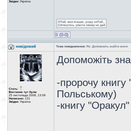
Звідки:
Україна
ЛіТай, моя пташко, угору зліТай,
Спіткнутись, упасти нікому не дай
0
(0-0)
невідомий
Тема повідомлення:
Re: Допоможіть знайти книги
Допоможіть зна
-пророчу книгу 
Стать:
Польському)
Востаннє тут були:
25 листопада 2008, 13:09
Написано:
131
-книгу "Оракул"
Звідки:
Україна