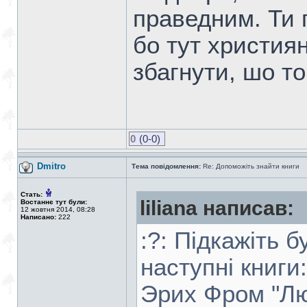
праведним. Ти 
бо тут християн
збагнути, шо т
0
(0-0)
Dmitro
Тема повідомлення:
Re: Допоможіть знайти книги
Стать:
liliana написав:
Востаннє тут були:
12 жовтня 2014, 08:28
Написано:
222
:?: Підкажіть 
наступні книги:
Эрих Фром "Лю