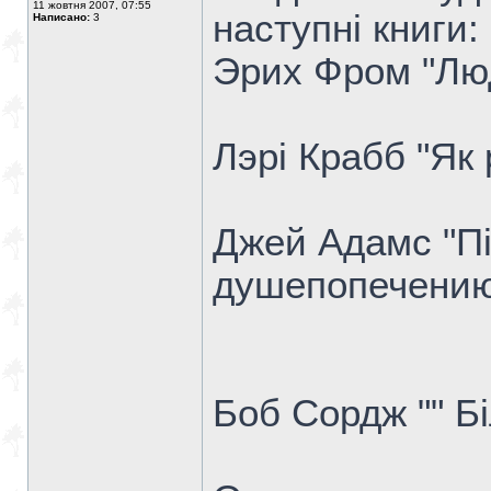
11 жовтня 2007, 07:55
наступні книги:
Написано:
3
Эрих Фром "Лю
Лэрі Крабб "Як
Джей Адамс "Пі
душепопечени
Боб Сордж "" Бі