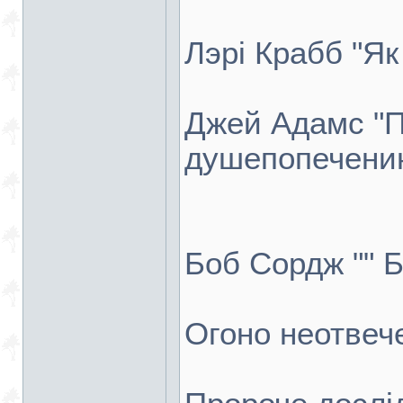
Лэрі Крабб "Як
Джей Адамс "П
душепопечени
Боб Сордж "" Б
Огоно неотвеч