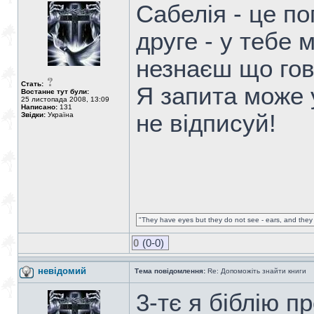
Сабелія - це п
друге - у тебе 
незнаєш що гов
Стать:
Я запита може 
Востаннє тут були:
25 листопада 2008, 13:09
Написано:
131
не відписуй!
Звідки:
Україна
"They have eyes but they do not see - ears, and they 
0
(0-0)
невідомий
Тема повідомлення:
Re: Допоможіть знайти книги
3-тє я біблію п