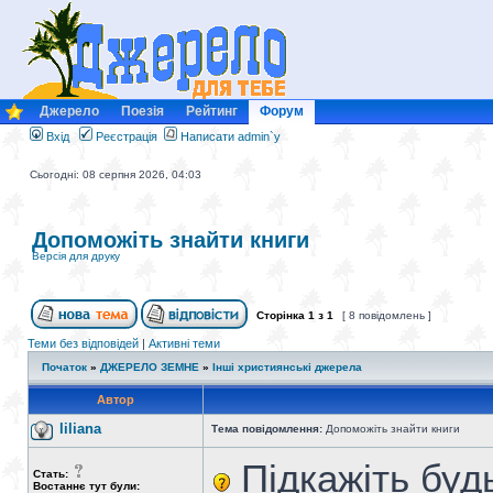
Джерело
Поезія
Рейтинг
Форум
Вхід
Реєстрація
Написати admin`у
Сьогодні: 08 серпня 2026, 04:03
Допоможіть знайти книги
Версія для друку
Сторінка
1
з
1
[ 8 повідомлень ]
Теми без відповідей
|
Активні теми
Початок
»
ДЖЕРЕЛО ЗЕМНЕ
»
Інші християнські джерела
Автор
liliana
Тема повідомлення:
Допоможіть знайти книги
Підкажіть буд
Стать:
Востаннє тут були: