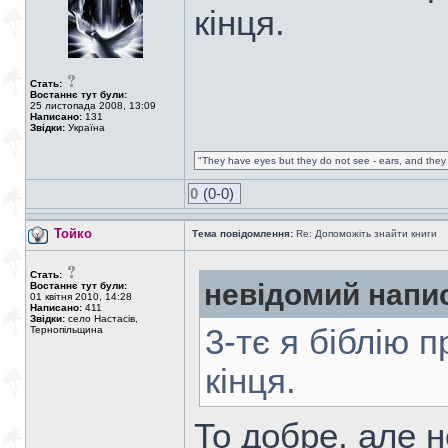
кінця.
Стать:
Востаннє тут були:
25 листопада 2008, 13:09
Написано:
131
Звідки:
Україна
"They have eyes but they do not see - ears, and they 
0
(0-0)
Тойко
Тема повідомлення:
Re: Допоможіть знайти книги
Стать:
невідомий напи
Востаннє тут були:
01 квітня 2010, 14:28
Написано:
411
Звідки:
село Настасів,
3-тє я біблію п
Тернопільщина
кінця.
То добре, але н