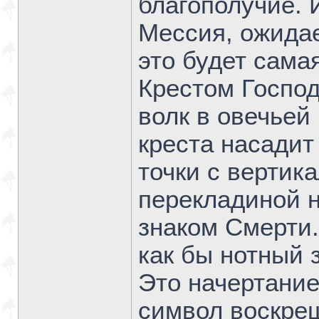
благополучие. 
Мессия, ожидае
это будет сама
Крестом Господ
волк в овечьей
креста насадит
точки с вертик
перекладиной н
знаком Смерти. 
как бы нотный з
Это начертание
символ воскре