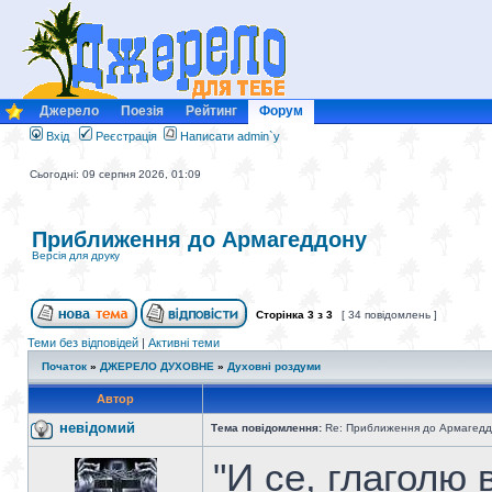
Джерело
Поезія
Рейтинг
Форум
Вхід
Реєстрація
Написати admin`у
Сьогодні: 09 серпня 2026, 01:09
Приближення до Армагеддону
Версія для друку
Сторінка
3
з
3
[ 34 повідомлень ]
Теми без відповідей
|
Активні теми
Початок
»
ДЖЕРЕЛО ДУХОВНЕ
»
Духовні роздуми
Автор
невідомий
Тема повідомлення:
Re: Приближення до Армагедд
"И се, глаголю