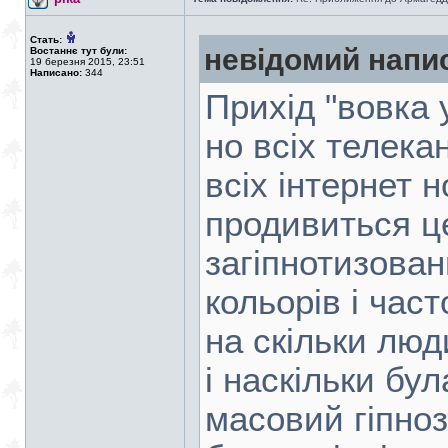
Стать:
невідомий напи
Востаннє тут були:
19 березня 2015, 23:51
Написано:
344
Прихід "вовка 
но всіх телека
всіх інтернет 
продивиться ц
загіпнотизова
кольорів і час
на скільки люд
і наскільки бул
масовий гіпноз