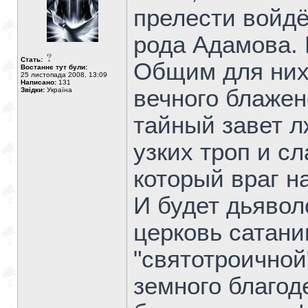
прелести войдё
рода Адамова. 
Стать:
Общим для них
Востаннє тут були:
25 листопада 2008, 13:09
Написано:
131
вечного блажен
Звідки:
Україна
тайный завет л
узких троп и с
который враг н
И будет дьявол
церковь сатани
"святотроичной
земного благод