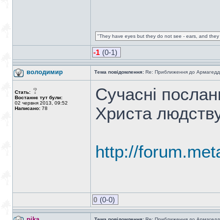
"They have eyes but they do not see - ears, and they 
-1
(0-1)
володимир
Тема повідомлення:
Re: Приближення до Армагедд
Сучасні послан
Стать:
Востаннє тут були:
02 червня 2013, 09:52
Христа людству 
Написано:
78
http://forum.met
0
(0-0)
pika
Тема повідомлення:
Re: Приближення до Армагедд