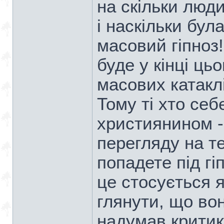
на скільки люди
і наскільки була
масовий гіпноз!
буде у кінці цьо
масових катаклі
Тому ті хто се
християнином -
перегляду на те
попадете під г
це стосується я
глянути, що вон
надумав критик