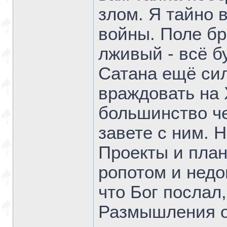
злом. Я тайно
войны. Поле бр
лживый - всё б
Сатана ещё сил
враждовать на 
большинство че
завете с ним. Н
Проекты и план
ропотом и недо
что Бог послал
Размышления о