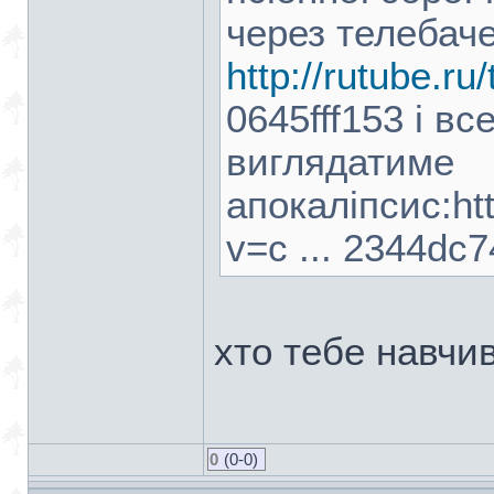
через телебачен
http://rutube.r
0645fff153 і в
виглядатиме
апокаліпсис:htt
v=c ... 2344dc7
хто тебе навчив
0
(0-0)