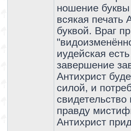
ношение буквы 
всякая печать 
буквой. Враг п
"видоизменённог
иудейская есть
завершение зав
Антихрист буде
силой, и потре
свидетельство 
правду мистиф
Антихрист прид