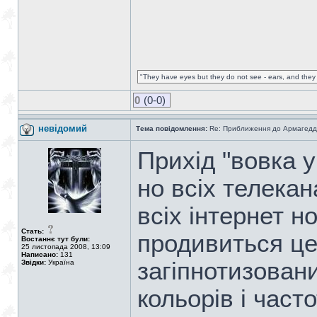
"They have eyes but they do not see - ears, and they 
0
(0-0)
невідомий
Тема повідомлення:
Re: Приближення до Армагедд
Прихід "вовка у
но всіх телекан
всіх інтернет н
Стать:
продивиться це
Востаннє тут були:
25 листопада 2008, 13:09
Написано:
131
загіпнотизован
Звідки:
Україна
кольорів і част