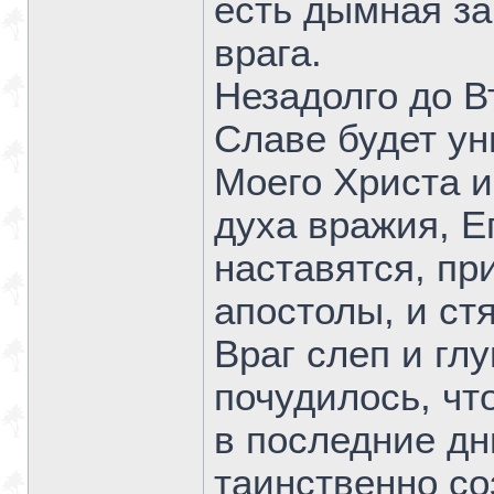
есть дымная за
врага.
Незадолго до В
Славе будет у
Моего Христа и
духа вражия, Е
наставятся, при
апостолы, и ст
Враг слеп и глу
почудилось, чт
в последние дн
таинственно с