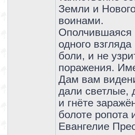
Земли и Нового
воинами.
Ополчившаяся ч
одного взгляда
боли, и не узри
поражения. Им
Дам вам виден
дали светлые, 
и гнёте заражё
болоте ропота 
Евангелие Пре