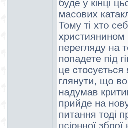
буде у кінці ць
масових катакл
Тому ті хто се
християнином 
перегляду на т
попадете під г
це стосується 
глянути, що во
надумав крити
прийде на нову
питання тоді п
псіонної зброї