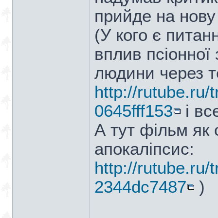
прийде на нову
(У кого є питан
вплив псіонної 
людини через те
http://rutube.ru
0645fff153
і вс
А тут фільм як
апокаліпсис:
http://rutube.ru
2344dc7487
)