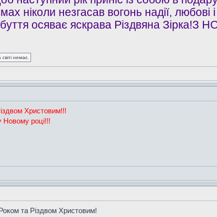
ах ніколи незгасав вогонь надії, любові 
айбуття осяває яскрава Різдвяна Зірка!З
 світі немає.
Різдвом Христовим!!!
 Новому році!!!
Роком та Різдвом Христовим!