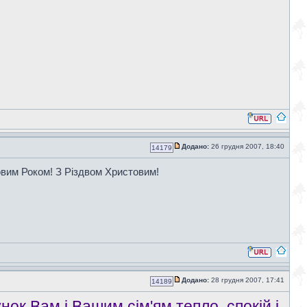
Додано:
26 грудня 2007, 18:40
14179
Новим Роком! З Різдвом Христовим!
Додано:
28 грудня 2007, 17:41
14189
нок Вам і Вашим сім'ям тепло, спокій і