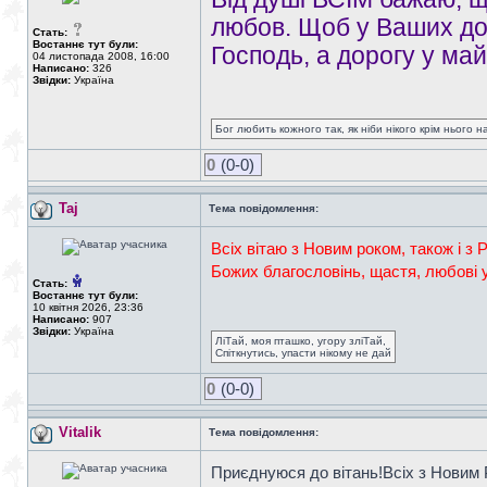
любов. Щоб у Ваших дом
Стать:
Востаннє тут були:
Господь, а дорогу у м
04 листопада 2008, 16:00
Написано:
326
Звідки:
Україна
Бог любить кожного так, як ніби нікого крім нього на
0
(0-0)
Taj
Тема повідомлення:
Всіх вітаю з Новим роком, також і з 
Божих благословінь, щастя, любові у
Стать:
Востаннє тут були:
10 квітня 2026, 23:36
Написано:
907
Звідки:
Україна
ЛіТай, моя пташко, угору зліТай,
Спіткнутись, упасти нікому не дай
0
(0-0)
Vitalik
Тема повідомлення:
Приєднуюся до вітань!Всіх з Новим 