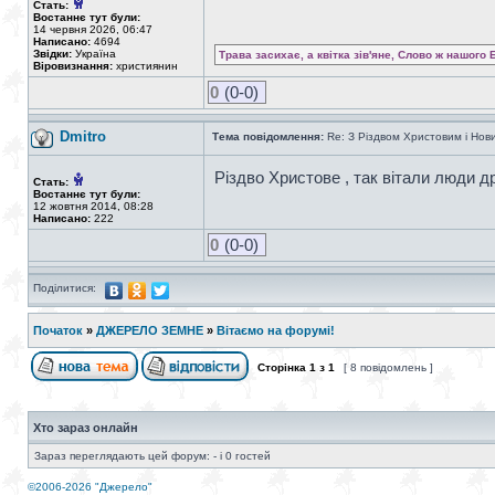
Стать:
Востаннє тут були:
14 червня 2026, 06:47
Написано:
4694
Звідки:
Україна
Трава засихає, а квітка зів'яне, Слово ж нашого 
Віровизнання:
християнин
0
(0-0)
Dmitro
Тема повідомлення:
Re: З Різдвом Христовим і Нов
Різдво Христове , так вітали люди д
Стать:
Востаннє тут були:
12 жовтня 2014, 08:28
Написано:
222
0
(0-0)
Поділитися:
Початок
»
ДЖЕРЕЛО ЗЕМНЕ
»
Вітаємо на форумі!
Сторінка
1
з
1
[ 8 повідомлень ]
Хто зараз онлайн
Зараз переглядають цей форум: - і 0 гостей
©2006-2026 "Джерело"