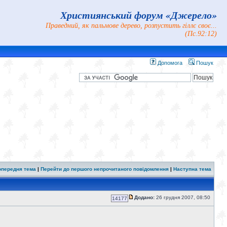
Християнський форум «Джерело»
Праведний, як пальмове дерево, розпустить гіллє своє...
(Пс.92:12)
Допомога
Пошук
опередня тема
|
Перейти до першого непрочитаного повідомлення
|
Наступна тема
Додано:
26 грудня 2007, 08:50
14177