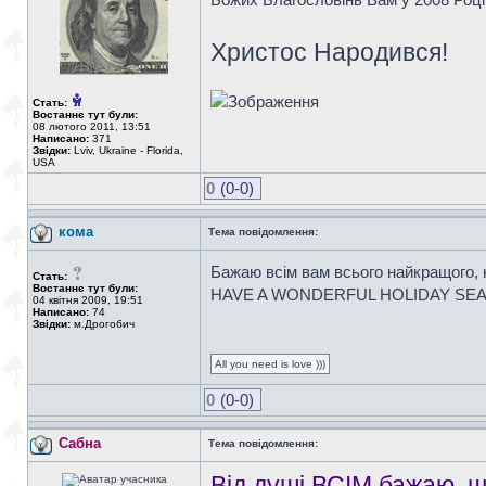
Христос Народився!
Стать:
Востаннє тут були:
08 лютого 2011, 13:51
Написано:
371
Звідки:
Lviv, Ukraine - Florida,
USA
0
(0-0)
кома
Тема повідомлення:
Бажаю всім вам всього найкращого, н
Стать:
Востаннє тут були:
HAVE A WONDERFUL HOLIDAY SE
04 квітня 2009, 19:51
Написано:
74
Звідки:
м.Дрогобич
All you need is love )))
0
(0-0)
Сабна
Тема повідомлення:
Від душі ВСІМ бажаю, що