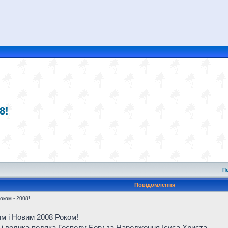
8!
П
Повідомлення
оком - 2008!
им і Новим 2008 Роком!
 і велика подяка Господу Богу за Народження Ісуса Христа.