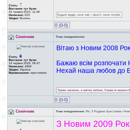
Стать:
Востаннє тут були:
24 травня 2010, 11:48
Будьте мудрі, наче змії, і прості, наче голуби.
Написано:
623
Звідки:
Волинь
0
(0-0)
Сонячник
Тема повідомлення:
Вітаю з Новим 2008 Ро
Стать:
Востаннє тут були:
Бажаю всім розпочати 
14 червня 2026, 06:47
Написано:
4694
Нехай наша любов до Б
Звідки:
Україна
Віровизнання:
християнин
Трава засихає, а квітка зів'яне, Слово ж нашого 
0
(0-0)
Сонячник
Тема повідомлення:
Re: З Різдвом Христовим і Нов
З Новим 2009 Рок