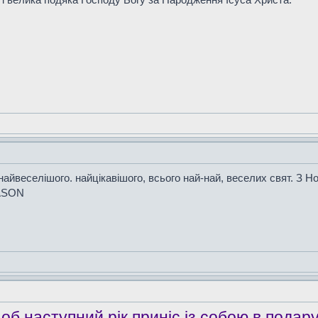
айвеселішого. найцікавішого, всього най-най, веселих свят. З 
ASON
б наступний рік приніс із собою в подару