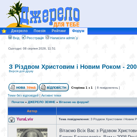
Джерело
Поезія
Рейтинг
Форум
Вхід
Реєстрація
Написати admin`у
Сьогодні: 08 серпня 2026, 11:51
З Різдвом Христовим і Новим Роком - 200
Версія для друку
Сторінка
1
з
1
[ 8 повідомлень ]
Теми без відповідей
|
Активні теми
Початок
»
ДЖЕРЕЛО ЗЕМНЕ
»
Вітаємо на форумі!
Автор
YuraLviv
Тема повідомлення:
З Різдвом Христовим і Новим Р
Вітаємо Всіх Вас з Рідзвом Христов
Божих Благословінь Вам у 2008 Році