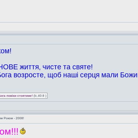
ком!
НОВЕ життя, чисте та святе!
ога возросте, щоб наші серця мали Божий
Бога повіки стоятиме!
(Іс.40:8 )
им Роком - 2008!
ом!!!