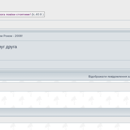
Бога повіки стоятиме!
(Іс.40:8 )
им Роком - 2008!
руг друга
Відображати повідомлення з