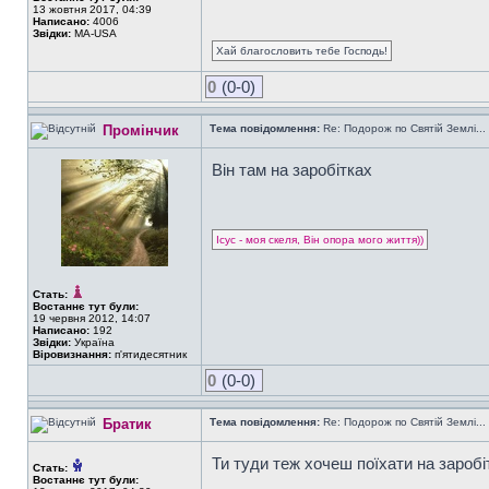
13 жовтня 2017, 04:39
Написано:
4006
Звідки:
MA-USA
Хай благословить тебе Господь!
0
(0-0)
Промінчик
Тема повідомлення:
Re: Подорож по Святій Землі...
Він там на заробітках
Ісус - моя скеля, Він опора мого життя))
Стать:
Востаннє тут були:
19 червня 2012, 14:07
Написано:
192
Звідки:
Україна
Віровизнання:
п'ятидесятник
0
(0-0)
Братик
Тема повідомлення:
Re: Подорож по Святій Землі...
Ти туди теж хочеш поїхати на заробі
Стать:
Востаннє тут були: