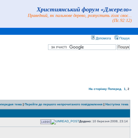
Християнський форум «Джерело»
Праведний, як пальмове дерево, розпустить гіллє своє...
(Пс.92:12)
Допомога
Пошук
На сторінку
Поперед.
1
,
2
опередня тема
|
Перейти до першого непрочитаного повідомлення
|
Наступна тема
Додано:
10 березня 2008, 23:14
14890