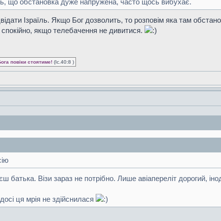
ть, що обстановка дуже напружена, часто щось вибухає.
ідати Ізраїль. Якщо Бог дозволить, то розповім яка там обстано
і спокійно, якщо телебачення не дивитися.
Бога повіки стоятиме!
(Іс.40:8 )
сію
аєш батька. Візи зараз не потрібно. Лише авіапереліт дорогий, іно
 досі ця мрія не здійснилася