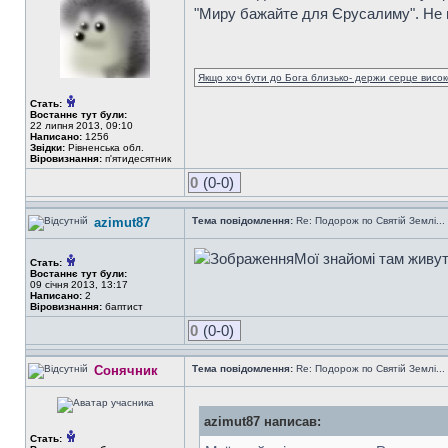
"Миру бажайте для Єрусалиму". Не в
Якщо хоч бути до Бога близько- держи серце високо
Стать:
Востаннє тут були:
22 липня 2013, 09:10
Написано:
1256
Звідки:
Рівненська обл.
Віровизнання:
п'ятидесятник
0
(0-0)
azimut87
Тема повідомлення:
Re: Подорож по Святій Землі...
Мої знайомі там живу
Стать:
Востаннє тут були:
09 січня 2013, 13:17
Написано:
2
Віровизнання:
баптист
0
(0-0)
Сонячник
Тема повідомлення:
Re: Подорож по Святій Землі...
azimut87 написав:
Стать: