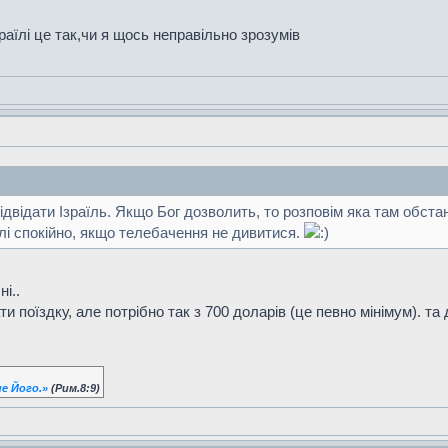
зраїлі це так,чи я щось неправільно зрозумів
двідати Ізраїль. Якщо Бог дозволить, то розповім яка там обста
їлі спокійно, якщо телебачення не дивитися.
ні..
и поїздку, але потрібно так з 700 доларів (це певно мінімум). та 
е Його.»
(Рим.8:9)