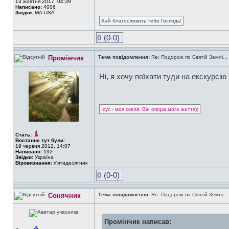
13 жовтня 2017, 04:39
Написано:
4006
Звідки:
MA-USA
Хай благословить тебе Господь!
0
(0-0)
Промінчик
Тема повідомлення:
Re: Подорож по Святій Землі...
Ні, я хочу поїхати туди на екскурсію
Ісус - моя скеля, Він опора мого життя))
Стать:
Востаннє тут були:
19 червня 2012, 14:07
Написано:
192
Звідки:
Україна
Віровизнання:
п'ятидесятник
0
(0-0)
Сонячник
Тема повідомлення:
Re: Подорож по Святій Землі...
Промінчик написав: