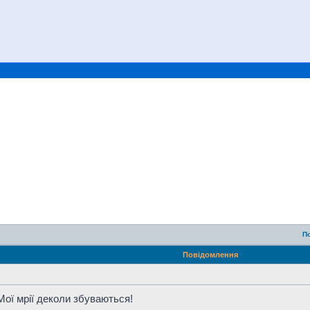
П
Повідомлення
Мої мрії деколи збуваються!