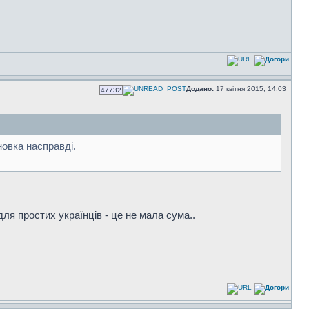
Додано:
17 квітня 2015, 14:03
47732
новка насправді.
для простих українців - це не мала сума..