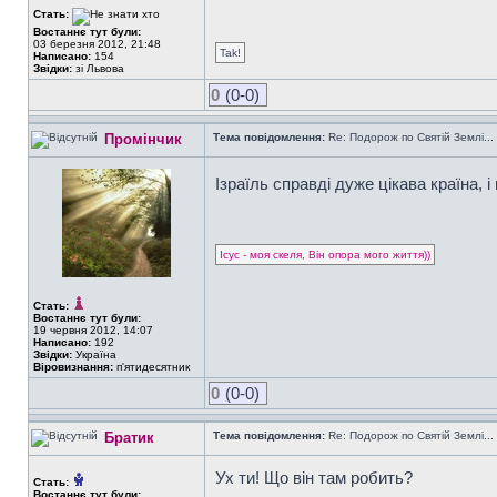
Стать:
Востаннє тут були:
03 березня 2012, 21:48
Tak!
Написано:
154
Звідки:
зі Львова
0
(0-0)
Промінчик
Тема повідомлення:
Re: Подорож по Святій Землі...
Ізраїль справді дуже цікава країна, 
Ісус - моя скеля, Він опора мого життя))
Стать:
Востаннє тут були:
19 червня 2012, 14:07
Написано:
192
Звідки:
Україна
Віровизнання:
п'ятидесятник
0
(0-0)
Братик
Тема повідомлення:
Re: Подорож по Святій Землі...
Ух ти! Що він там робить?
Стать:
Востаннє тут були: