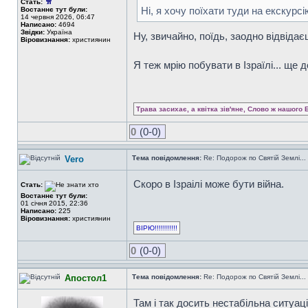
Стать:
Ні, я хочу поїхати туди на екскурсі
Востаннє тут були:
14 червня 2026, 06:47
Написано:
4694
Звідки:
Україна
Ну, звичайно, поїдь, заодно відвідає
Віровизнання:
християнин
Я теж мрію побувати в Ізраїлі... ще 
Трава засихає, а квітка зів'яне, Слово ж нашого 
0
(0-0)
Vero
Тема повідомлення:
Re: Подорож по Святій Землі...
Скоро в Ізраілі може бути війна.
Стать:
Востаннє тут були:
01 січня 2015, 22:36
Написано:
225
Віровизнання:
християнин
ВІРЮ!!!!!!!!!!!
0
(0-0)
Апостол1
Тема повідомлення:
Re: Подорож по Святій Землі...
Там і так досить нестабільна ситуаці