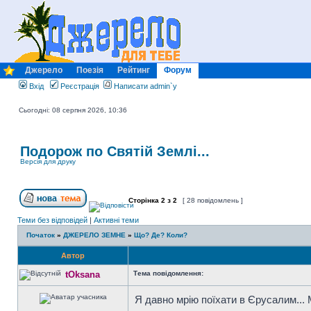
Джерело
Поезія
Рейтинг
Форум
Вхід
Реєстрація
Написати admin`у
Сьогодні: 08 серпня 2026, 10:36
Подорож по Святій Землі...
Версія для друку
Сторінка
2
з
2
[ 28 повідомлень ]
Теми без відповідей
|
Активні теми
Початок
»
ДЖЕРЕЛО ЗЕМНЕ
»
Що? Де? Коли?
Автор
tOksana
Тема повідомлення:
Я давно мрію поїхати в Єрусалим... 