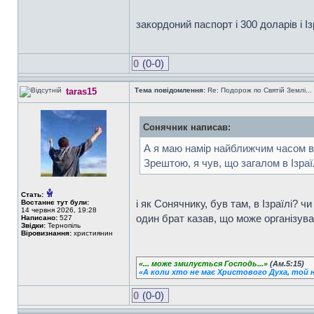
закордоний паспорт і 300 доларів і І
0
(0-0)
taras15
Тема повідомлення:
Re: Подорож по Святій Землі...
Сонячник написав:
А я маю намір найближчим часом ві
Зрештою, я чув, що загалом в Ізра
Стать:
і як Сонячнику, був там, в Ізраїлі? чи 
Востаннє тут були:
14 червня 2026, 19:28
один брат казав, що може організуват
Написано:
527
Звідки:
Тернопіль
Віровизнання:
християнин
«... може змилується Господь...»
(Ам.5:15)
«А коли хто не має Христового Духа, той н
0
(0-0)