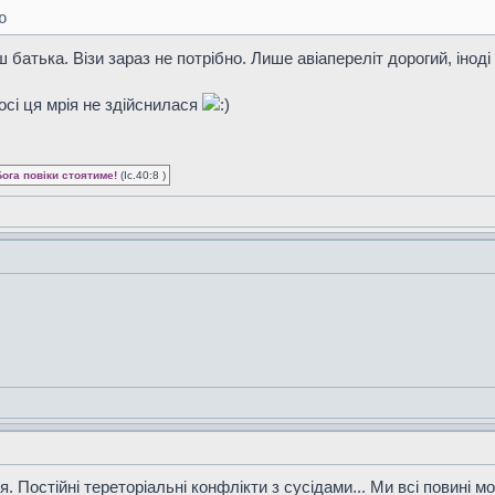
ю
ш батька. Візи зараз не потрібно. Лише авіапереліт дорогий, інод
досі ця мрія не здійснилася
Бога повіки стоятиме!
(Іс.40:8 )
я. Постійні тереторіальні конфлікти з сусідами... Ми всі повині