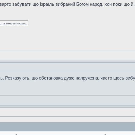
арто забувати що Ізраїль вибраний Богом народ, хоч поки що й 
, а голову низько.
ть. Розказують, що обстановка дуже напружена, часто щось вибу