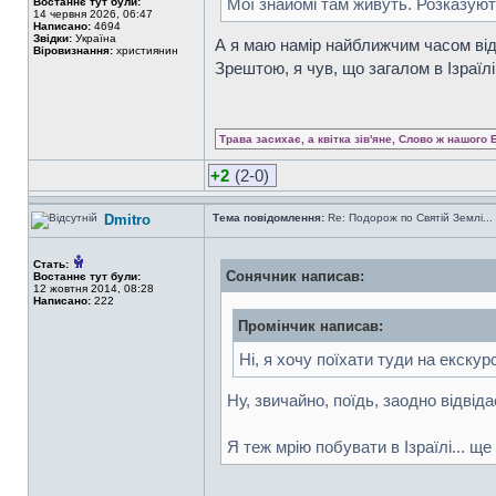
Мої знайомі там живуть. Розказую
Востаннє тут були:
14 червня 2026, 06:47
Написано:
4694
Звідки:
Україна
А я маю намір найближчим часом відв
Віровизнання:
християнин
Зрештою, я чув, що загалом в Ізраїл
Трава засихає, а квітка зів'яне, Слово ж нашого 
+2
(2-0)
Dmitro
Тема повідомлення:
Re: Подорож по Святій Землі...
Стать:
Сонячник написав:
Востаннє тут були:
12 жовтня 2014, 08:28
Написано:
222
Промінчик написав:
Ні, я хочу поїхати туди на екскур
Ну, звичайно, поїдь, заодно відвід
Я теж мрію побувати в Ізраїлі... ще