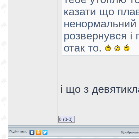
казати що плав
ненормальний в
розвернувся і 
отак то.
і що з девятик
0
(0-0)
Поділитися:
Відображати