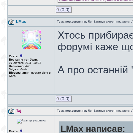
0
(0-0)
LMax
Тема повідомлення:
Re: Загинув диякон незалежно
Хтось прибирає 
форумі каже що
Стать:
Востаннє тут були:
07 лютого 2011, 10:23
А про останній 
Написано:
445
Звідки:
Львів
Віровизнання:
просто вірю в
Бога
0
(0-0)
Taj
Тема повідомлення:
Re: Загинув диякон незалежно
LMax написав:
Стать: