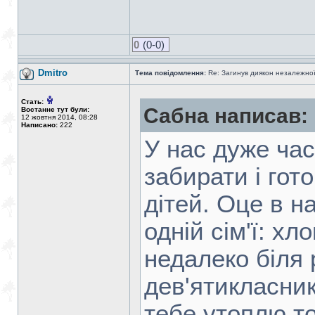
0
(0-0)
Dmitro
Тема повідомлення:
Re: Загинув диякон незалежно
Стать:
Сабна написав:
Востаннє тут були:
12 жовтня 2014, 08:28
Написано:
222
У нас дуже час
забирати і гот
дітей. Оце в на
одній сім'ї: хл
недалеко біля 
дев'ятикласник
тебе утоплю т