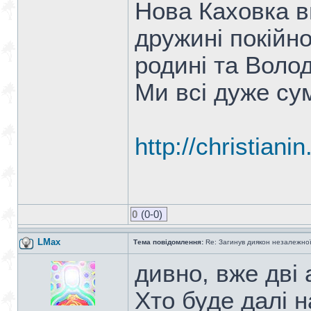
Нова Каховка в
дружині покійно
родині та Воло
Ми всі дуже су
http://christiani
0
(0-0)
LMax
Тема повідомлення:
Re: Загинув диякон незалежно
дивно, вже дві 
Хто буде далі н