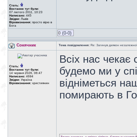
Стать:
Востаннє тут були:
07 лютого 2011, 10:23
Написано:
445
Звідки:
Львів
Віровизнання:
просто вірю в
Бога
0
(0-0)
Сонячник
Тема повідомлення:
Re: Загинув диякон незалежно
Всіх нас чекає 
Стать:
будемо ми у спі
Востаннє тут були:
14 червня 2026, 06:47
Написано:
4694
відніметься на
Звідки:
Україна
Віровизнання:
християнин
помирають в Го
Трава засихає, а квітка зів'яне, Слово ж нашого 