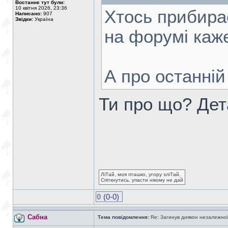
Востаннє тут були:
10 квітня 2026, 23:36
Хтось прибирає
Написано:
907
Звідки:
Україна
на форумі каже
А про останній
Ти про що? Де
ЛіТай, моя пташко, угору зліТай,
Спіткнутись, упасти нікому не дай
0
(0-0)
Сабна
Тема повідомлення:
Re: Загинув диякон незалежно