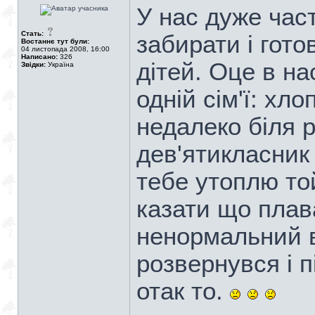
У нас дуже час
Стать:
забирати і гото
Востаннє тут були:
04 листопада 2008, 16:00
Написано:
326
дітей. Оце в на
Звідки:
Україна
одній сім'ї: хл
недалеко біля р
дев'ятикласник 
тебе утоплю то
казати що плав
ненормальний вз
розвернувся і п
отак то.