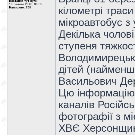
Востаннє тут були:
18 лютого 2010, 00:35
кілометрі траси
Написано:
358
мікроавтобус з
Декілька чолов
ступеня тяжкост
Володимирецько
дітей (найменш
Васильович Дер
Цю інформацію 
каналів Російс
фотографії з мі
ХВЄ Херсонщини