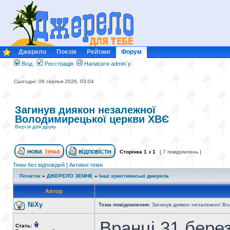
Джерело
Поезія
Рейтинг
Форум
Вхід
Реєстрація
Написати admin`у
Сьогодні: 09 серпня 2026, 03:04
Загинув диякон незалежної
Володимирецької церкви ХВЄ
Версія для друку
Сторінка
1
з
1
[ 7 повідомлень ]
Теми без відповідей
|
Активні теми
Початок
»
ДЖЕРЕЛО ЗЕМНЕ
»
Інші християнські джерела
Автор
NiXy
Тема повідомлення:
Загинув диякон незалежної Во
Вранці 31 берез
Стать: