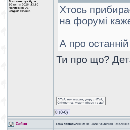
Востаннє тут були:
10 квітня 2026, 23:36
Хтось прибирає
Написано:
907
Звідки:
Україна
на форумі каже
А про останній
Ти про що? Де
ЛіТай, моя пташко, угору зліТай,
Спіткнутись, упасти нікому не дай
0
(0-0)
Сабна
Тема повідомлення:
Re: Загинув диякон незалежно