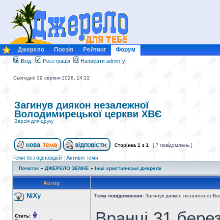
Джерело
Поезія
Рейтинг
Форум
Вхід
Реєстрація
Написати admin`у
Сьогодні: 09 серпня 2026, 14:22
Загинув диякон незалежної
Володимирецької церкви ХВЄ
Версія для друку
Сторінка
1
з
1
[ 7 повідомлень ]
Теми без відповідей
|
Активні теми
Початок
»
ДЖЕРЕЛО ЗЕМНЕ
»
Інші християнські джерела
Автор
NiXy
Тема повідомлення:
Загинув диякон незалежної Во
Вранці 31 берез
Стать: