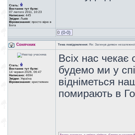
Стать:
Востаннє тут були:
07 лютого 2011, 10:23
Написано:
445
Звідки:
Львів
Віровизнання:
просто вірю в
Бога
0
(0-0)
Сонячник
Тема повідомлення:
Re: Загинув диякон незалежно
Всіх нас чекає 
Стать:
будемо ми у спі
Востаннє тут були:
14 червня 2026, 06:47
Написано:
4694
відніметься на
Звідки:
Україна
Віровизнання:
християнин
помирають в Го
Трава засихає, а квітка зів'яне, Слово ж нашого 