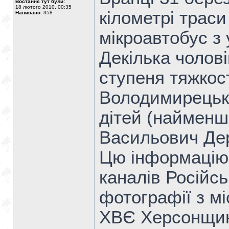
Востаннє тут були:
18 лютого 2010, 00:35
кілометрі траси
Написано:
358
мікроавтобус з
Декілька чолов
ступеня тяжкост
Володимирецько
дітей (найменш
Васильович Дер
Цю інформацію 
каналів Російс
фотографії з мі
ХВЄ Херсонщини