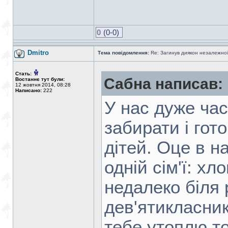
0
(0-0)
Dmitro
Тема повідомлення:
Re: Загинув диякон незалежно
Стать:
Сабна написав:
Востаннє тут були:
12 жовтня 2014, 08:28
Написано:
222
У нас дуже час
забирати і гот
дітей. Оце в на
одній сім'ї: хл
недалеко біля 
дев'ятикласник
тебе утоплю т