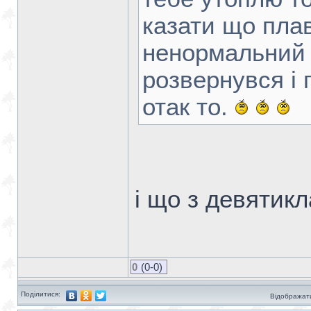
казати що плав
ненормальний в
розвернувся і 
отак то.
і що з девятик
0
(0-0)
Поділитися:
Відображати