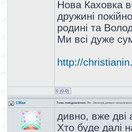
Нова Каховка в
дружині покійно
родині та Воло
Ми всі дуже су
http://christiani
0
(0-0)
LMax
Тема повідомлення:
Re: Загинув диякон незалежно
дивно, вже дві 
Хто буде далі н