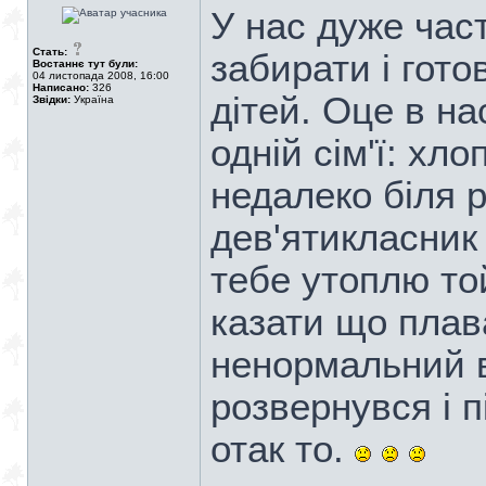
У нас дуже час
Стать:
забирати і гото
Востаннє тут були:
04 листопада 2008, 16:00
Написано:
326
дітей. Оце в на
Звідки:
Україна
одній сім'ї: хл
недалеко біля р
дев'ятикласник 
тебе утоплю то
казати що плав
ненормальний вз
розвернувся і п
отак то.