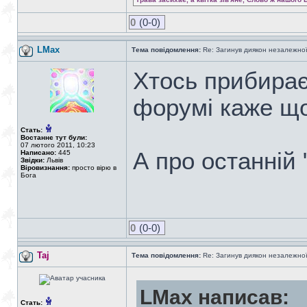
0
(0-0)
LMax
Тема повідомлення:
Re: Загинув диякон незалежно
Хтось прибирає 
форумі каже що
Стать:
Востаннє тут були:
07 лютого 2011, 10:23
А про останній 
Написано:
445
Звідки:
Львів
Віровизнання:
просто вірю в
Бога
0
(0-0)
Taj
Тема повідомлення:
Re: Загинув диякон незалежно
LMax написав:
Стать: