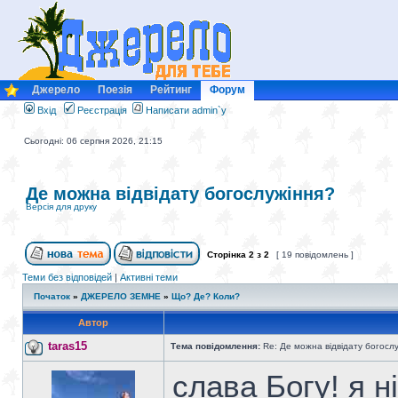
Джерело
Поезія
Рейтинг
Форум
Вхід
Реєстрація
Написати admin`у
Сьогодні: 06 серпня 2026, 21:15
Де можна відвідату богослужіння?
Версія для друку
Сторінка
2
з
2
[ 19 повідомлень ]
Теми без відповідей
|
Активні теми
Початок
»
ДЖЕРЕЛО ЗЕМНЕ
»
Що? Де? Коли?
Автор
taras15
Тема повідомлення:
Re: Де можна відвідату богосл
слава Богу! я н