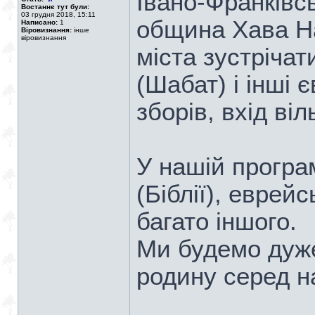
Івано-Франківс
Востаннє тут були:
03 грудня 2018, 15:11
община Хава На
Написано:
1
Віровизнання:
інше
віровизнання
міста зустрічат
(Шабат) і інші 
зборів, вхід віл
У нашій програ
(Біблії), еврейс
багато іншого.
Ми будемо дуже
родину серед н