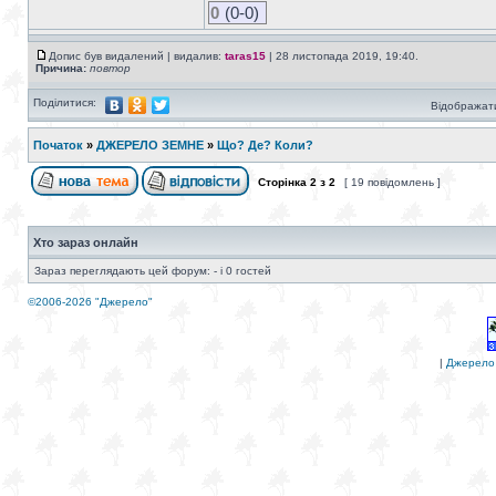
0
(0-0)
Допис був видалений | видалив:
taras15
| 28 листопада 2019, 19:40.
Причина:
повтор
Поділитися:
Відображати
Початок
»
ДЖЕРЕЛО ЗЕМНЕ
»
Що? Де? Коли?
Сторінка
2
з
2
[ 19 повідомлень ]
Хто зараз онлайн
Зараз переглядають цей форум: - і 0 гостей
©2006-2026 "Джерело"
|
Джерело