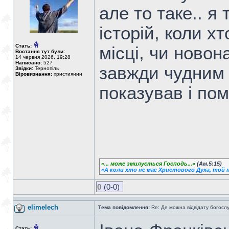
але то таке.. я
історій, коли х
Стать:
місці, чи ново
Востаннє тут були:
14 червня 2026, 19:28
Написано:
527
завжди чудним с
Звідки:
Тернопіль
Віровизнання:
християнин
показував і пом
«... може змилується Господь...»
(Ам.5:15)
«А коли хто не має Христового Духа, той н
0
(0-0)
elimelech
Тема повідомлення:
Re: Де можна відвідату богосл
Стать: