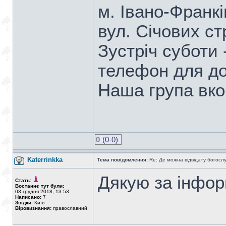
м. Івано-Франкі
вул. Січових ст
Зустріч суботи 
телефон для до
Наша група вко
0
(0-0)
Katerrinkka
Тема повідомлення:
Re: Де можна відвідату богосл
Дякую за інфор
Стать:
Востаннє тут були:
03 грудня 2018, 13:53
Написано:
7
Звідки:
Київ
Віровизнання:
православний