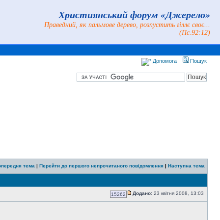
Християнський форум «Джерело»
Праведний, як пальмове дерево, розпустить гіллє своє...
(Пс.92:12)
Допомога
Пошук
опередня тема
|
Перейти до першого непрочитаного повідомлення
|
Наступна тема
Додано:
23 квітня 2008, 13:03
15262