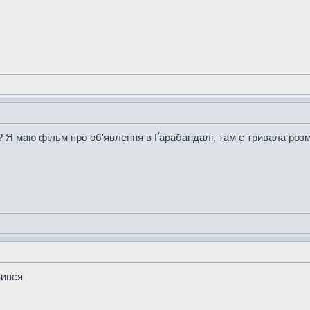
ї? Я маю фільм про об'явлення в Ґарабандалі, там є тривала розм
вився