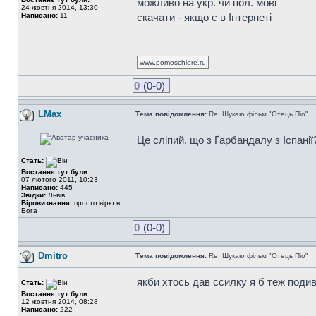
можливо на укр. чи пол. мові
24 жовтня 2014, 13:30
Написано:
11
скачати - якщо є в Інтернеті
www.pomoschlere.ru
0
(0-0)
LMax
Тема повідомлення:
Re: Шукаю фільм "Отець Піо"
Це сліпий, що з Ґарбандалу з Іспані
Стать:
Востаннє тут були:
07 лютого 2011, 10:23
Написано:
445
Звідки:
Львів
Віровизнання:
просто вірю в
Бога
0
(0-0)
Dmitro
Тема повідомлення:
Re: Шукаю фільм "Отець Піо"
якби хтось дав ссилку я б теж поди
Стать:
Востаннє тут були:
12 жовтня 2014, 08:28
Написано:
222