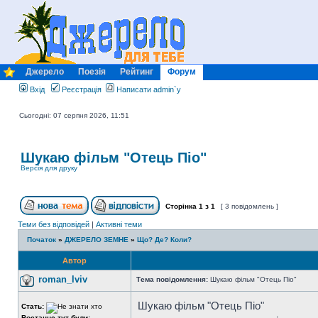
Джерело
Поезія
Рейтинг
Форум
Вхід
Реєстрація
Написати admin`у
Сьогодні: 07 серпня 2026, 11:51
Шукаю фільм "Отець Піо"
Версія для друку
Сторінка
1
з
1
[ 3 повідомлень ]
Теми без відповідей
|
Активні теми
Початок
»
ДЖЕРЕЛО ЗЕМНЕ
»
Що? Де? Коли?
Автор
roman_lviv
Тема повідомлення:
Шукаю фільм "Отець Піо"
Шукаю фільм "Отець Піо"
Стать:
Востаннє тут були: