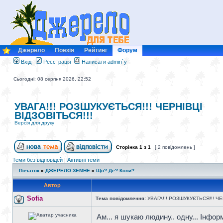
Джерело
Поезія
Рейтинг
Форум
Вхід
Реєстрація
Написати admin`у
Сьогодні: 08 серпня 2026, 22:52
УВАГА!!! РОЗШУКУЄТЬСЯ!!! ЧЕРНІВЦІ
ВІДЗОВІТЬСЯ!!!
Версія для друку
Сторінка
1
з
1
[ 2 повідомлень ]
Теми без відповідей
|
Активні теми
Початок
»
ДЖЕРЕЛО ЗЕМНЕ
»
Що? Де? Коли?
Автор
Sofia
Тема повідомлення:
УВАГА!!! РОЗШУКУЄТЬСЯ!!! ЧЕ
Ам... я шукаю людину.. одну... Інфор