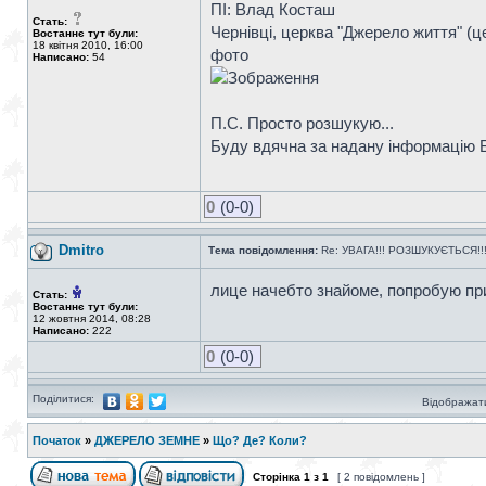
ПІ: Влад Косташ
Стать:
Чернівці, церква "Джерело життя" (це
Востаннє тут були:
18 квітня 2010, 16:00
фото
Написано:
54
П.С. Просто розшукую...
Буду вдячна за надану інформацію 
0
(0-0)
Dmitro
Тема повідомлення:
Re: УВАГА!!! РОЗШУКУЄТЬСЯ!!!
лице начебто знайоме, попробую пр
Стать:
Востаннє тут були:
12 жовтня 2014, 08:28
Написано:
222
0
(0-0)
Поділитися:
Відображати
Початок
»
ДЖЕРЕЛО ЗЕМНЕ
»
Що? Де? Коли?
Сторінка
1
з
1
[ 2 повідомлень ]