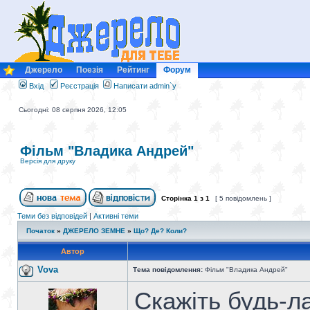
Джерело
Поезія
Рейтинг
Форум
Вхід
Реєстрація
Написати admin`у
Сьогодні: 08 серпня 2026, 12:05
Фільм "Владика Андрей"
Версія для друку
Сторінка
1
з
1
[ 5 повідомлень ]
Теми без відповідей
|
Активні теми
Початок
»
ДЖЕРЕЛО ЗЕМНЕ
»
Що? Де? Коли?
Автор
Vova
Тема повідомлення:
Фільм "Владика Андрей"
Скажіть будь-л