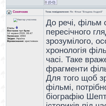
0
(0-0)
Сонячник
Тема повідомлення:
Re: Фільм "Владика Андрей"
До речі, фільм 
Стать:
пересічного гля
Востаннє тут були:
14 червня 2026, 06:47
Написано:
4694
зрозумілого, о
Звідки:
Україна
Віровизнання:
християнин
хронологія філь
часі. Таке враж
фрагменти філ
Для того щоб з
фільмі, потріб
біографію Шепт
істориків під ч