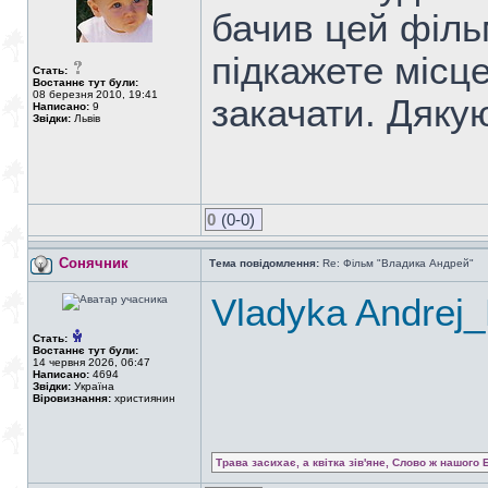
бачив цей філь
підкажете місце
Стать:
Востаннє тут були:
08 березня 2010, 19:41
закачати. Дяку
Написано:
9
Звідки:
Львів
0
(0-0)
Сонячник
Тема повідомлення:
Re: Фільм "Владика Андрей"
Vladyka Andrej_
Стать:
Востаннє тут були:
14 червня 2026, 06:47
Написано:
4694
Звідки:
Україна
Віровизнання:
християнин
Трава засихає, а квітка зів'яне, Слово ж нашого 