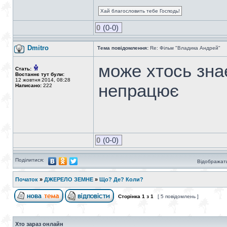
Хай благословить тебе Господь!
0
(0-0)
Dmitro
Тема повідомлення:
Re: Фільм "Владика Андрей"
може хтось зна
Стать:
Востаннє тут були:
12 жовтня 2014, 08:28
непрацює
Написано:
222
0
(0-0)
Поділитися:
Відображати
Початок
»
ДЖЕРЕЛО ЗЕМНЕ
»
Що? Де? Коли?
Сторінка
1
з
1
[ 5 повідомлень ]
Хто зараз онлайн