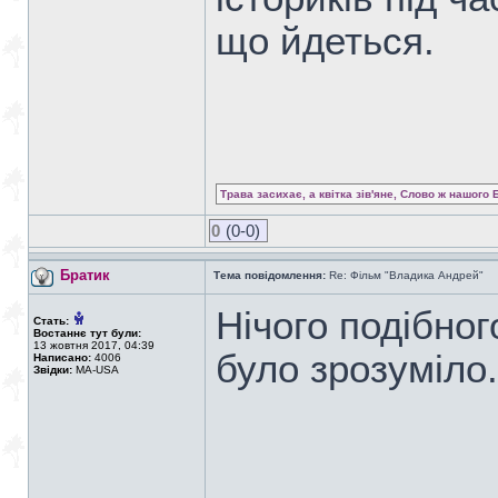
що йдеться.
Трава засихає, а квітка зів'яне, Слово ж нашого 
0
(0-0)
Братик
Тема повідомлення:
Re: Фільм "Владика Андрей"
Нічого подібног
Стать:
Востаннє тут були:
13 жовтня 2017, 04:39
було зрозуміло
Написано:
4006
Звідки:
MA-USA