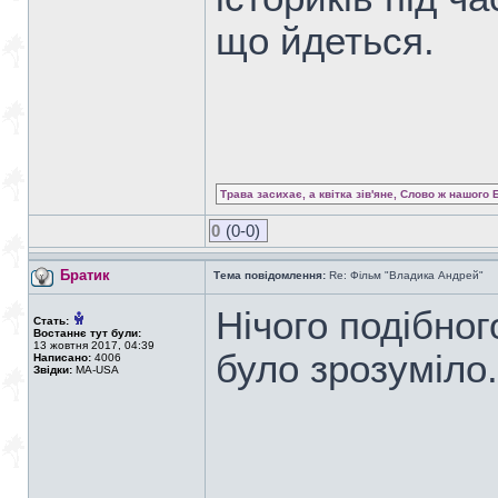
що йдеться.
Трава засихає, а квітка зів'яне, Слово ж нашого 
0
(0-0)
Братик
Тема повідомлення:
Re: Фільм "Владика Андрей"
Нічого подібног
Стать:
Востаннє тут були:
13 жовтня 2017, 04:39
було зрозуміло
Написано:
4006
Звідки:
MA-USA