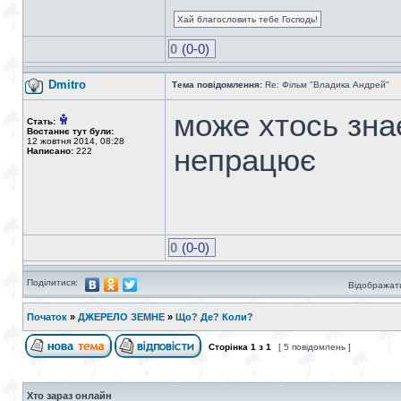
Хай благословить тебе Господь!
0
(0-0)
Dmitro
Тема повідомлення:
Re: Фільм "Владика Андрей"
може хтось зна
Стать:
Востаннє тут були:
12 жовтня 2014, 08:28
непрацює
Написано:
222
0
(0-0)
Поділитися:
Відображати
Початок
»
ДЖЕРЕЛО ЗЕМНЕ
»
Що? Де? Коли?
Сторінка
1
з
1
[ 5 повідомлень ]
Хто зараз онлайн