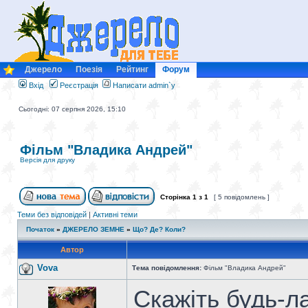
Джерело
Поезія
Рейтинг
Форум
Вхід
Реєстрація
Написати admin`у
Сьогодні: 07 серпня 2026, 15:10
Фільм "Владика Андрей"
Версія для друку
Сторінка
1
з
1
[ 5 повідомлень ]
Теми без відповідей
|
Активні теми
Початок
»
ДЖЕРЕЛО ЗЕМНЕ
»
Що? Де? Коли?
Автор
Vova
Тема повідомлення:
Фільм "Владика Андрей"
Скажіть будь-л