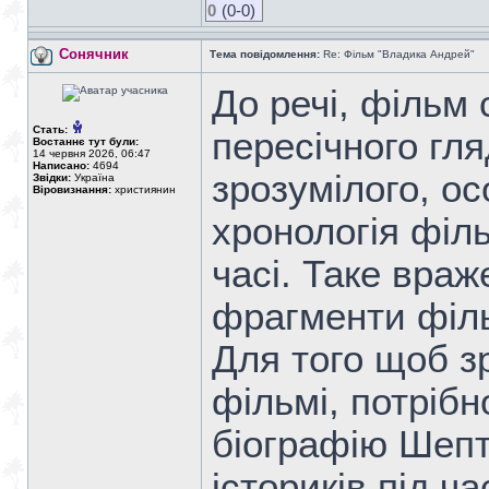
0
(0-0)
Сонячник
Тема повідомлення:
Re: Фільм "Владика Андрей"
До речі, фільм 
Стать:
пересічного гля
Востаннє тут були:
14 червня 2026, 06:47
Написано:
4694
зрозумілого, о
Звідки:
Україна
Віровизнання:
християнин
хронологія філь
часі. Таке враж
фрагменти філ
Для того щоб з
фільмі, потріб
біографію Шепт
істориків під ч