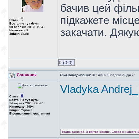
бачив цей філь
підкажете місце
Стать:
Востаннє тут були:
08 березня 2010, 19:41
закачати. Дяку
Написано:
9
Звідки:
Львів
0
(0-0)
Сонячник
Тема повідомлення:
Re: Фільм "Владика Андрей"
Vladyka Andrej_
Стать:
Востаннє тут були:
14 червня 2026, 06:47
Написано:
4694
Звідки:
Україна
Віровизнання:
християнин
Трава засихає, а квітка зів'яне, Слово ж нашого 