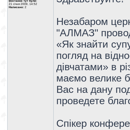
Востаннє тут були:
21 січня 2009, 14:52
Написано:
2
Незабаром церк
"АЛМАЗ" прово
«Як знайти супу
погляд на відн
дівчатами» в рі
маємо велике б
Вас на дану под
проведете благ
Спікер конфере