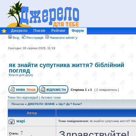
Джерело
Поезія
Рейтинг
Форум
Вхід
Реєстрація
Написати admin`у
Сьогодні: 06 серпня 2026, 11:19
як знайти супутника життя? біблійний
погляд
Версія для друку
Сторінка
1
з
1
[ 2 повідомлень ]
Теми без відповідей
|
Активні теми
Початок
»
ДЖЕРЕЛО ЗЕМНЕ
»
Що? Де? Коли?
Автор
марі
Тема повідомлення:
як знайти супутника життя? біб
Здравствуйте!
Стать: