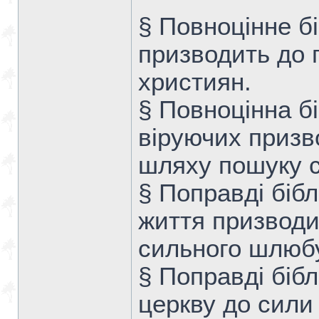
§ Повноцінне бі
призводить до 
християн.
§ Повноцінна б
віруючих призв
шляху пошуку с
§ Поправді біб
життя призводит
сильного шлюб
§ Поправді біб
церкву до сили 