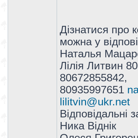
Дізнатися про 
можна у відпові
Наталья Мацар
Лілія Литвин 8
80672855842,
80935997651
n
lilitvin@ukr.net
Відповідальні з
Ника Віднік
Олеся Григоре