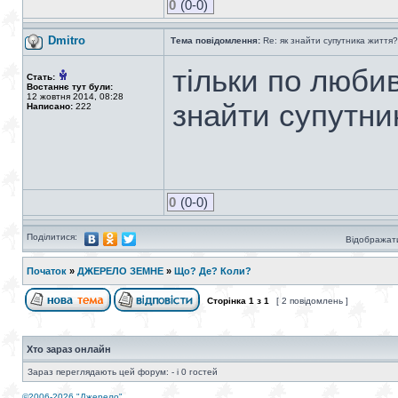
0
(0-0)
Dmitro
Тема повідомлення:
Re: як знайти супутника життя?
тільки по люби
Стать:
Востаннє тут були:
12 жовтня 2014, 08:28
знайти супутни
Написано:
222
0
(0-0)
Поділитися:
Відображати
Початок
»
ДЖЕРЕЛО ЗЕМНЕ
»
Що? Де? Коли?
Сторінка
1
з
1
[ 2 повідомлень ]
Хто зараз онлайн
Зараз переглядають цей форум: - і 0 гостей
©2006-2026 "Джерело"