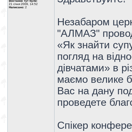
Востаннє тут були:
21 січня 2009, 14:52
Написано:
2
Незабаром церк
"АЛМАЗ" прово
«Як знайти супу
погляд на відн
дівчатами» в рі
маємо велике б
Вас на дану под
проведете благ
Спікер конфере