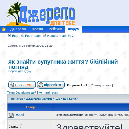
Джерело
Поезія
Рейтинг
Форум
Вхід
Реєстрація
Написати admin`у
Сьогодні: 08 серпня 2026, 21:29
як знайти супутника життя? біблійний
погляд
Версія для друку
Сторінка
1
з
1
[ 2 повідомлень ]
Теми без відповідей
|
Активні теми
Початок
»
ДЖЕРЕЛО ЗЕМНЕ
»
Що? Де? Коли?
Автор
марі
Тема повідомлення:
як знайти супутника життя? біб
Здравствуйте!
Стать: