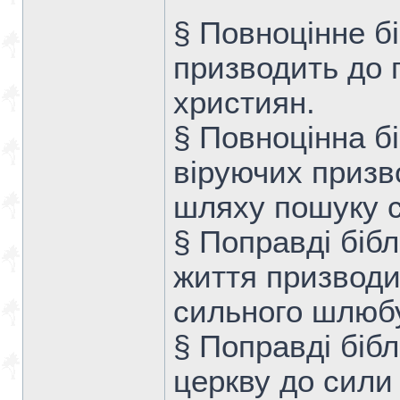
§ Повноцінне бі
призводить до 
християн.
§ Повноцінна б
віруючих призв
шляху пошуку с
§ Поправді біб
життя призводит
сильного шлюб
§ Поправді біб
церкву до сили 