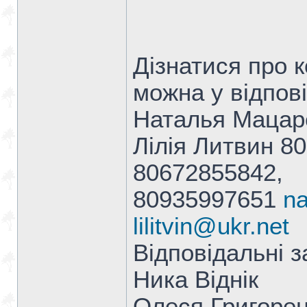
Дізнатися про 
можна у відпові
Наталья Мацар
Лілія Литвин 8
80672855842,
80935997651
n
lilitvin@ukr.net
Відповідальні з
Ника Віднік
Олеся Григоре