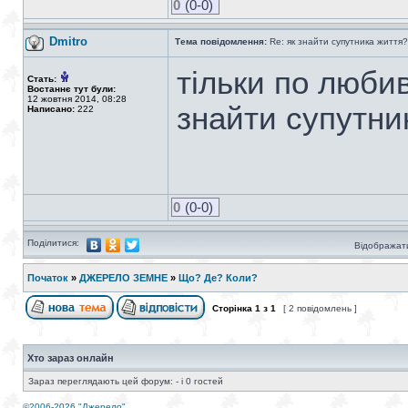
0
(0-0)
Dmitro
Тема повідомлення:
Re: як знайти супутника життя?
тільки по люби
Стать:
Востаннє тут були:
12 жовтня 2014, 08:28
знайти супутни
Написано:
222
0
(0-0)
Поділитися:
Відображати
Початок
»
ДЖЕРЕЛО ЗЕМНЕ
»
Що? Де? Коли?
Сторінка
1
з
1
[ 2 повідомлень ]
Хто зараз онлайн
Зараз переглядають цей форум: - і 0 гостей
©2006-2026 "Джерело"