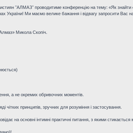
стиян "АЛМАЗ" проводитиме конференцію на тему: «Як знайти су
онах України! Ми маємо велике бажання і відвагу запросити Вас н
«Алмаз» Микола Скопіч.
чнюється)
чення, а не окремих обривочних моментів.
яді чітких принципів, зручних для розуміння і застосування.
повідає на основні інтимні практичні питання, з якими стикається 
вано)!