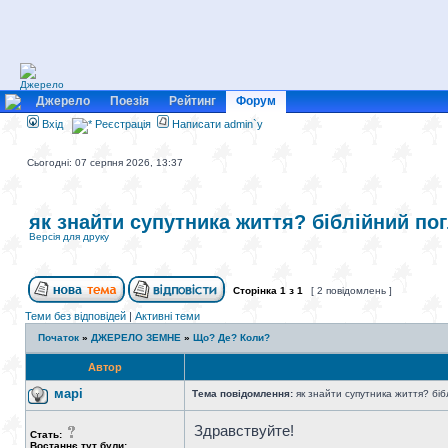
Джерело
Поезія
Рейтинг
Форум
Вхід
Реєстрація
Написати admin`у
Сьогодні: 07 серпня 2026, 13:37
як знайти супутника життя? біблійний по
Версія для друку
Сторінка
1
з
1
[ 2 повідомлень ]
Теми без відповідей
|
Активні теми
Початок
»
ДЖЕРЕЛО ЗЕМНЕ
»
Що? Де? Коли?
Автор
марі
Тема повідомлення:
як знайти супутника життя? біб
Здравствуйте!
Стать:
Востаннє тут були: