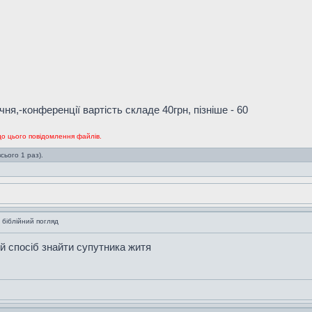
чня,-конференції вартість складе 40грн, пізніше - 60
до цього повідомлення файлів.
сього 1 раз).
 біблійний погляд
й спосіб знайти супутника житя