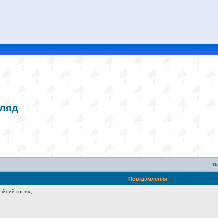
гляд
П
Повідомлення
лійний погляд