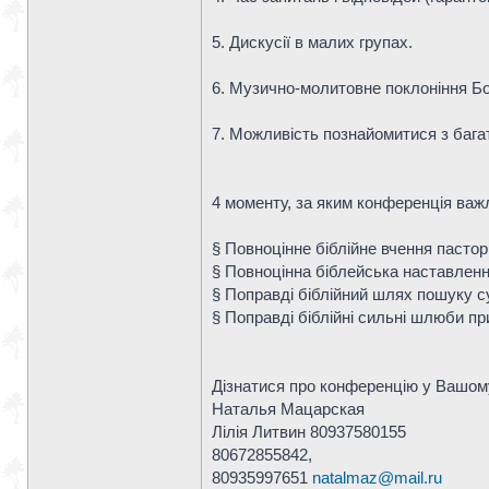
5. Дискусії в малих групах.
6. Музично-молитовне поклоніння Бо
7. Можливість познайомитися з бага
4 моменту, за яким конференція важл
§ Повноцінне біблійне вчення пасто
§ Повноцінна біблейська наставленн
§ Поправді біблійний шлях пошуку с
§ Поправді біблійні сильні шлюби пр
Дізнатися про конференцію у Вашому 
Наталья Мацарская
Лілія Литвин 80937580155
80672855842,
80935997651
natalmaz@mail.ru