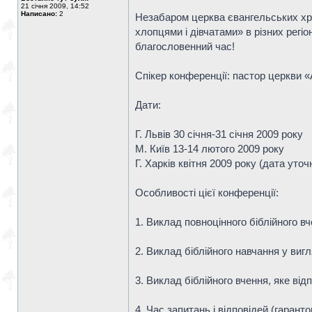
21 січня 2009, 14:52
Написано:
2
Незабаром церква євангельських хри
хлопцями і дівчатами» в різних регі
благословенний час!
Спікер конференції: пастор церкви 
Дати:
Г. Львів 30 січня-31 січня 2009 року
М. Київ 13-14 лютого 2009 року
Г. Харків квітня 2009 року (дата уто
Особливості цієї конференції:
1. Виклад повноцінного біблійного в
2. Виклад біблійного навчання у вигл
3. Виклад біблійного вчення, яке від
4. Час запитань і відповідей (гаранто