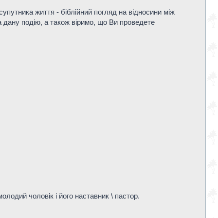
путника життя - біблійний погляд на відносини між
а дану подію, а також віримо, що Ви проведете
молодий чоловік і його наставник \ пастор.