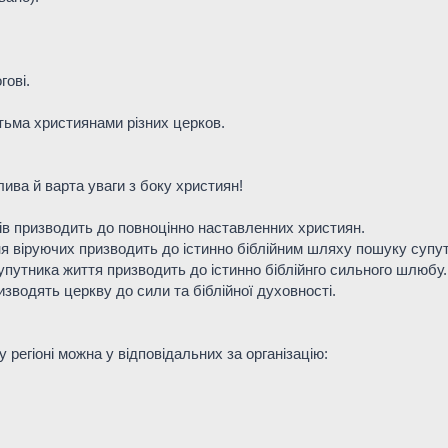
гові.
тьма християнами різних церков.
ива й варта уваги з боку християн!
рів призводить до повноцінно наставленних християн.
я віруючих призводить до істинно біблійним шляху пошуку супут
упутника життя призводить до істинно біблійнго сильного шлюбу.
изводять церкву до сили та біблійної духовності.
регіоні можна у відповідальних за організацію: