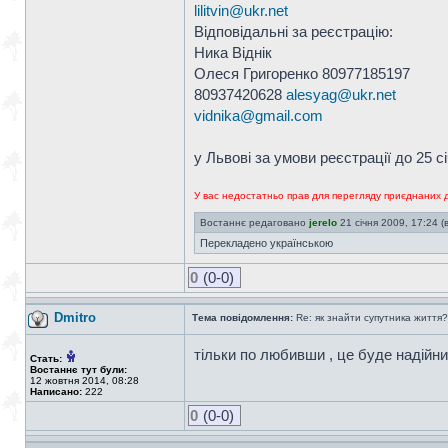
lilitvin@ukr.net
Відповідальні за реєстрацію:
Ника Віднік
Олеся Григоренко 80977185197
80937420628
alesyag@ukr.net
vidnika@gmail.com
у Львові за умови реєстрації до 25 сі
У вас недостатньо прав для перегляду приєднаних 
Востаннє редаговано
jerelo
21 січня 2009, 17:24 (в
Перекладено українською
0
(0-0)
Dmitro
Тема повідомлення:
Re: як знайти супутника життя?
тільки по любивши , це буде надійни
Стать:
Востаннє тут були:
12 жовтня 2014, 08:28
Написано:
222
0
(0-0)