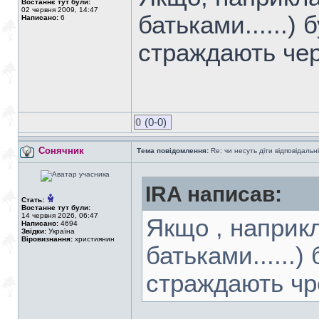
Востаннє тут були:
02 червня 2009, 14:47
батьками......) 
Написано:
6
страждають чере
0
(0-0)
Сонячник
Тема повідомлення:
Re: чи несуть діти відповідальні
IRA написав:
Стать:
Востаннє тут були:
14 червня 2026, 06:47
Якщо , наприкл
Написано:
4694
Звідки:
Україна
Віровизнання:
християнин
батьками......)
страждають чрез