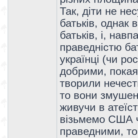
Так, діти не не
батьків, однак 
батьків, і, навп
праведністю бат
українці (чи рос
добрими, покаян
творили нечести
то вони змушені
живучи в атеїсти
візьмемо США ч
праведними, то