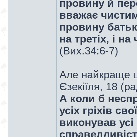
провину й пере
вважає чистим
провину батьків
на третіх, і н
(Вих.34:6-7)
Але найкраще ц
Єзекіїля, 18 (р
А коли б несп
усіх гріхів сво
виконував усі 
справедливість