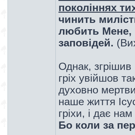
поколіннях ти
чинить миліст
любить Мене, 
заповідей.
(Ви
Однак, згрішив
гріх увійшов та
духовно мертв
наше життя Ісус
гріхи, і дає на
Бо коли за пе