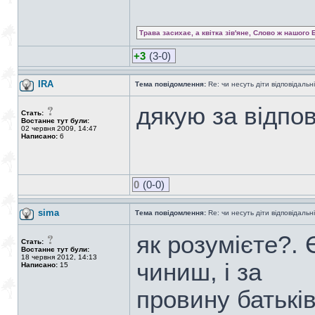
Трава засихає, а квітка зів'яне, Слово ж нашого 
+3
(3-0)
IRA
Тема повідомлення:
Re: чи несуть діти відповідальні
дякую за відпо
Стать:
Востаннє тут були:
02 червня 2009, 14:47
Написано:
6
0
(0-0)
sima
Тема повідомлення:
Re: чи несуть діти відповідальні
як розумієте?.
Стать:
Востаннє тут були:
18 червня 2012, 14:13
чиниш, і за
Написано:
15
провину батьків