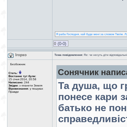
Я раба Господня, хай буде мені за словом Твоїм. Л
0
(0-0)
Ігорко
Тема повідомлення:
Re: чи несуть діти відповідальні
Безбожник
Сонячник напис
Стать:
Востаннє тут були:
15 січня 2014, 20:58
Та душа, що г
Написано:
244
Звідки:
з планети Земля
Віровизнання:
у пошуках
Правди
понесе кари з
батько не пон
справедливіс