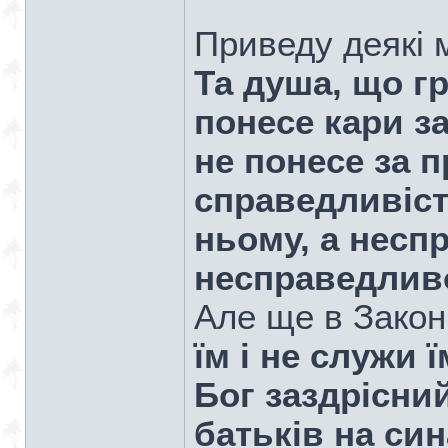
Приведу деякі м
Та душа, що г
понесе кари з
не понесе за 
справедливіст
ньому, а несп
несправедливо
Але ще в Закон
їм і не служи ї
Бог заздрісни
батьків на син