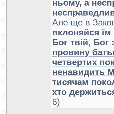
ньому, а нес
несправедлив
Але ще в Закон
вклоняйся їм 
Бог твій, Бог
провину батькі
четвертих пок
ненавидить 
тисячам покол
хто держитьс
6)