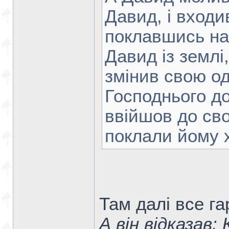
Давид, і входив
поклавшись на 
Давид із землі,
змінив свою од
Господнього д
ввійшов до свог
поклали йому хл
Там далі все га
А він відказав