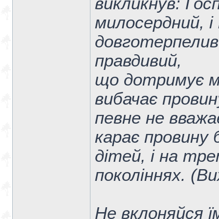
викликнув: Гос
милосердний, і
довготерпелив
правдивий,
що дотримує м
вибачає провин
певне не вважа
карає провину б
дітей, і на тре
поколіннях. (Ви
Не вклоняйся їм