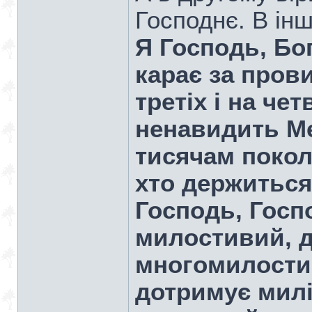
Господнє. В ін
Я Господь, Бог
карає за прови
третіх і на че
ненавидить Ме
тисячам покол
хто держиться
Господь, Госп
милостивий, д
многомилости
дотримує милі