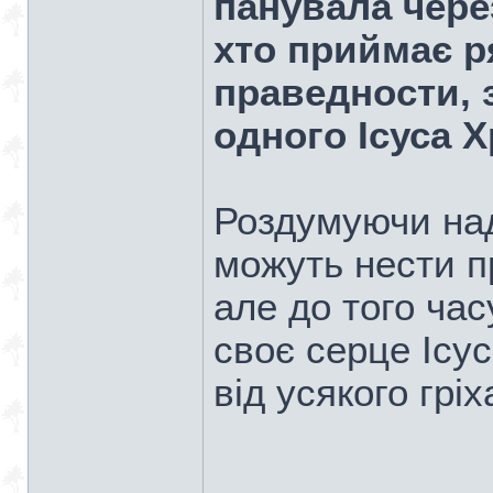
панувала через
хто приймає р
праведности, 
одного Ісуса 
Роздумуючи над
можуть нести пр
але до того час
своє серце Ісу
від усякого гріх