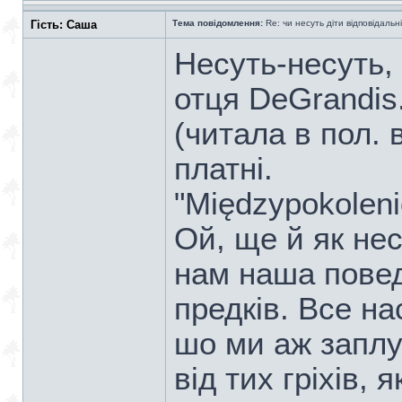
Гість: Саша
Тема повідомлення:
Re: чи несуть діти відповідальні
Несуть-несуть,
отця DeGrandis.
(читала в пол. в
платні.
"Międzypokoleni
Ой, ще й як нес
нам наша поведі
предків. Все на
шо ми аж заплу
від тих гріхів, 