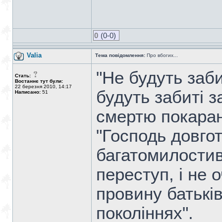
0
(0-0)
Valia
Тема повідомлення:
Про вбогих...
"Не будуть заби
Стать:
Востаннє тут були:
22 березня 2010, 14:17
будуть забиті за
Написано:
51
смертю покаран
"Господь довго
багатомилостив
переступ, і не 
провину батьків
поколіннях".