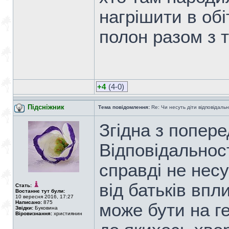
нагрішити в об
полон разом з т
+4
(4-0)
Підсніжник
Тема повідомлення:
Re: Чи несуть діти відповідальні
Згідна з попер
Відповідальності
справді не несу
від батьків впл
Стать:
Востаннє тут були:
10 вересня 2016, 17:27
Написано:
875
може бути на ге
Звідки:
Буковина
Віровизнання:
християнин