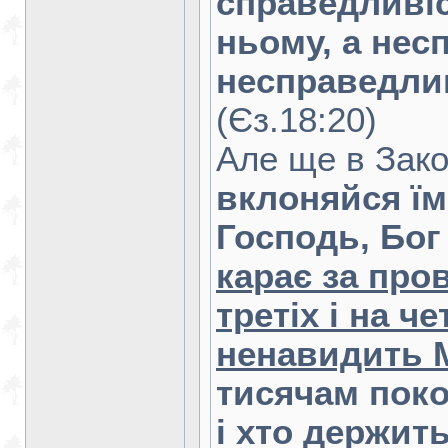
справедливіс
ньому, а нес
несправедлив
(Єз.18:20)
Але ще в Зако
вклоняйся їм 
Господь, Бог 
карає за пров
третіх і на ч
ненавидить 
тисячам поко
і хто держит