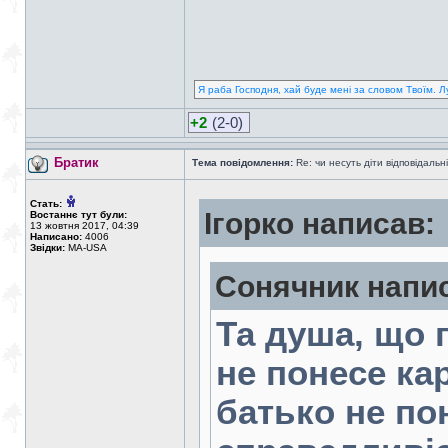
Я раба Господня, хай буде мені за словом Твоїм. Л
+2
(2-0)
Братик
Тема повідомлення:
Re: чи несуть діти відповідальні
Стать:
Ігорко написав:
Востаннє тут були:
13 жовтня 2017, 04:39
Написано:
4006
Звідки:
MA-USA
Сонячник напи
Та душа, що 
не понесе ка
батько не по