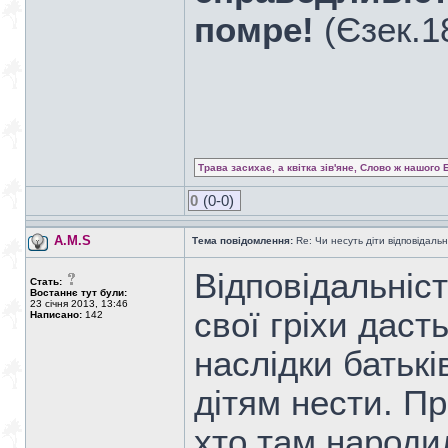
помре!
(Єзек.1
Трава засихає, а квітка зів'яне, Слово ж нашого 
0
(0-0)
A.M.S
Тема повідомлення:
Re: Чи несуть діти відповідальні
Відповідальніст
Стать:
Востаннє тут були:
23 січня 2013, 13:46
свої гріхи даст
Написано:
142
наслідки батькі
дітям нести. П
хто там народи