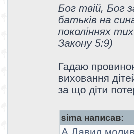
Бог твій, Бог 
батьків на син
поколіннях ти
Закону 5:9)
Гадаю провиною
виховання діте
за що діти пот
sima написав:
А Давид молив 