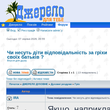
Джерело
Поезія
Рейтинг
Форум
Вхід
Реєстрація
Написати admin`у
Сьогодні: 07 серпня 2026, 20:55
Чи несуть діти відповідальність за гріхи
своїх батьків ?
Версія для друку
Сторінка
1
з
1
[ 13 повідомлень ]
Теми без відповідей
|
Активні теми
Початок
»
ДЖЕРЕЛО ДУХОВНЕ
»
Духовні роздуми
»
Гріх
Автор
IRA
Тема повідомлення:
Чи несуть діти відповідальність 
Якщо, наприклад
Стать: