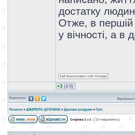
достатку людин
Отже, в першій 
у вічності, а в 
Хай благословить тебе Господь!
+3
(3-0)
Поділитися:
Відображати
Початок
»
ДЖЕРЕЛО ДУХОВНЕ
»
Духовні роздуми
»
Гріх
Сторінка
1
з
1
[ 13 повідомлень ]