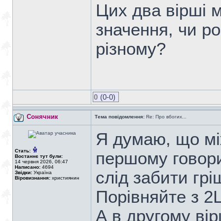
Цих два вірші 
значення, чи р
різному?
0
(0-0)
Сонячник
Тема повідомлення:
Re: Про вбогих...
Я думаю, що мі
Стать:
першому говори
Востаннє тут були:
14 червня 2026, 06:47
Написано:
4694
слід забити грі
Звідки:
Україна
Віровизнання:
християнин
Порівняйте з 2
А в другому ві