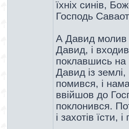
їхніх синів, Бо
Господь Савао
А Давид молив Б
Давид, і входив
поклавшись на 
Давид із землі, 
помився, і нама
ввійшов до Гос
поклонився. По
і захотів їсти, і