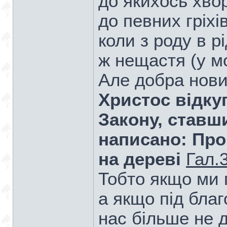
до якихось хво
до певних гріхі
коли з роду в р
ж нещастя (у м
Але добра нови
Христос відку
Закону, ставш
написано: Про
на дереві
Гал.
Тобто якщо ми п
а якщо під благ
нас більше не д