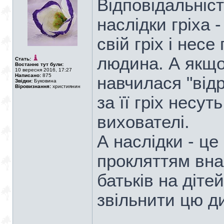
Відповідальніст
наслідки гріха -
свій гріх і нес
людина. А якщо
Стать:
Востаннє тут були:
10 вересня 2016, 17:27
Написано:
875
навчилася "відр
Звідки:
Буковина
Віровизнання:
християнин
за її гріх несут
вихователі.
А наслідки - це
прокляттям вна
батьків на діте
звільнити цю ди