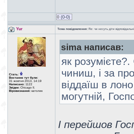
0
(0-0)
Yur
Тема повідомлення:
Re: чи несуть діти відповідальні
sima написав:
як розумієте?.
чиниш, і за пр
Стать:
Востаннє тут були:
віддаїш в лоно
31 жовтня 2013, 14:19
Написано:
1122
Звідки:
Chicago Il.
Віровизнання:
католик
могутній, Гос
І перейшов Гос