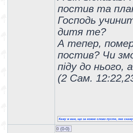
постив та плак
Господь учинит
дитя те?
А тепер, помер
постив? Чи зм
піду до нього, 
(2 Сам. 12:22,2
Кажу ж вам, що за кожне слово пусте, яке скаж
0
(0-0)