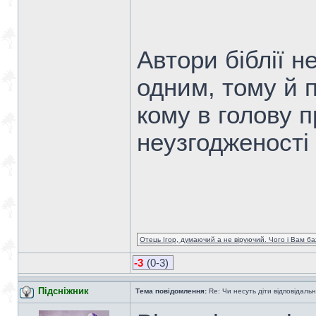
Автори біблії н
одним, тому й 
кому в голову 
неузгодженості 
Отець Ігор, думаючий а не віруючий. Чого і Вам ба
-3
(0-3)
Підсніжник
Тема повідомлення:
Re: Чи несуть діти відповідальні