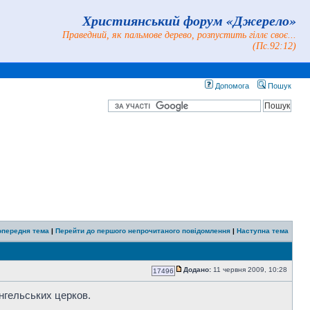
Християнський форум «Джерело»
Праведний, як пальмове дерево, розпустить гіллє своє...
(Пс.92:12)
Допомога
Пошук
опередня тема
|
Перейти до першого непрочитаного повідомлення
|
Наступна тема
Додано:
11 червня 2009, 10:28
17496
ангельських церков.