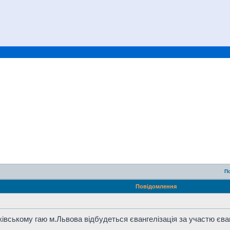
П
Повідомлення
нківському гаю м.Львова відбудеться євангелізація за участю єв