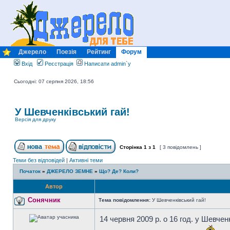
Джерело
Поезія
Рейтинг
Форум
Вхід
Реєстрація
Написати admin`у
Сьогодні: 07 серпня 2026, 18:56
У Шевченківський гай!
Версія для друку
Сторінка
1
з
1
[ 3 повідомлень ]
Теми без відповідей
|
Активні теми
Початок
»
ДЖЕРЕЛО ЗЕМНЕ
»
Що? Де? Коли?
Автор
Сонячник
Тема повідомлення:
У Шевченківський гай!
14 червня 2009 р. о 16 год. у Шевче