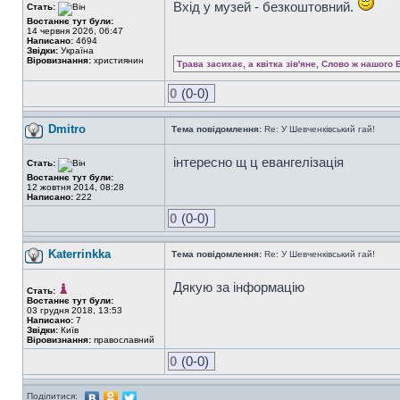
Вхід у музей - безкоштовний.
Стать:
Востаннє тут були:
14 червня 2026, 06:47
Написано:
4694
Звідки:
Україна
Віровизнання:
християнин
Трава засихає, а квітка зів'яне, Слово ж нашого 
0
(0-0)
Dmitro
Тема повідомлення:
Re: У Шевченківський гай!
інтересно щ ц евангелізація
Стать:
Востаннє тут були:
12 жовтня 2014, 08:28
Написано:
222
0
(0-0)
Katerrinkka
Тема повідомлення:
Re: У Шевченківський гай!
Дякую за інформацію
Стать:
Востаннє тут були:
03 грудня 2018, 13:53
Написано:
7
Звідки:
Київ
Віровизнання:
православний
0
(0-0)
Поділитися: