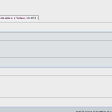
Бога повіки стоятиме!
(Іс.40:8 )
Відображати повідомлення з