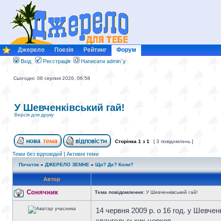
Джерело
Поезія
Рейтинг
Форум
Вхід
Реєстрація
Написати admin`у
Сьогодні: 08 серпня 2026, 06:58
У Шевченківський гай!
Версія для друку
Сторінка
1
з
1
[ 3 повідомлень ]
Теми без відповідей
|
Активні теми
Початок
»
ДЖЕРЕЛО ЗЕМНЕ
»
Що? Де? Коли?
Автор
Сонячник
Тема повідомлення:
У Шевченківський гай!
14 червня 2009 р. о 16 год. у Шевче
євангельських церков.