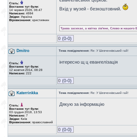
Стать:
Востаннє тут були:
Вхід у музей - безкоштовний.
14 червня 2026, 06:47
Написано:
4694
Звідки:
Україна
Віровизнання:
християнин
Трава засихає, а квітка зів'яне, Слово ж нашого 
0
(0-0)
Dmitro
Тема повідомлення:
Re: У Шевченківський гай!
інтересно щ ц евангелізація
Стать:
Востаннє тут були:
12 жовтня 2014, 08:28
Написано:
222
0
(0-0)
Katerrinkka
Тема повідомлення:
Re: У Шевченківський гай!
Дякую за інформацію
Стать:
Востаннє тут були:
03 грудня 2018, 13:53
Написано:
7
Звідки:
Київ
Віровизнання:
православний
0
(0-0)