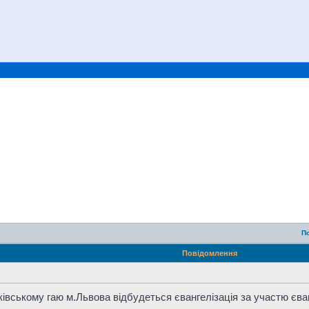
П
Повідомлення
нківському гаю м.Львова відбудеться євангелізація за участю єв