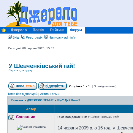
Джерело
Поезія
Рейтинг
Форум
Вхід
Реєстрація
Написати admin`у
Сьогодні: 08 серпня 2026, 15:43
У Шевченківський гай!
Версія для друку
Сторінка
1
з
1
[ 3 повідомлень ]
Теми без відповідей
|
Активні теми
Початок
»
ДЖЕРЕЛО ЗЕМНЕ
»
Що? Де? Коли?
Автор
Сонячник
Тема повідомлення:
У Шевченківський гай!
14 червня 2009 р. о 16 год. у Шевче