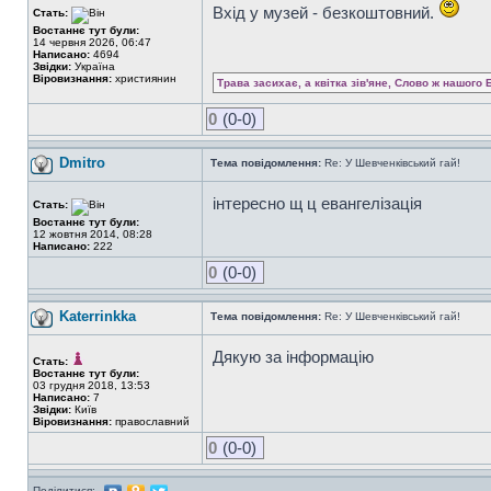
Вхід у музей - безкоштовний.
Стать:
Востаннє тут були:
14 червня 2026, 06:47
Написано:
4694
Звідки:
Україна
Віровизнання:
християнин
Трава засихає, а квітка зів'яне, Слово ж нашого 
0
(0-0)
Dmitro
Тема повідомлення:
Re: У Шевченківський гай!
інтересно щ ц евангелізація
Стать:
Востаннє тут були:
12 жовтня 2014, 08:28
Написано:
222
0
(0-0)
Katerrinkka
Тема повідомлення:
Re: У Шевченківський гай!
Дякую за інформацію
Стать:
Востаннє тут були:
03 грудня 2018, 13:53
Написано:
7
Звідки:
Київ
Віровизнання:
православний
0
(0-0)
Поділитися: