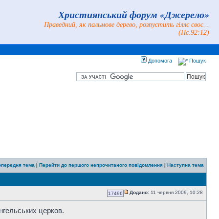
Християнський форум «Джерело»
Праведний, як пальмове дерево, розпустить гіллє своє...
(Пс.92:12)
Допомога
Пошук
опередня тема
|
Перейти до першого непрочитаного повідомлення
|
Наступна тема
Додано:
11 червня 2009, 10:28
17496
ангельських церков.