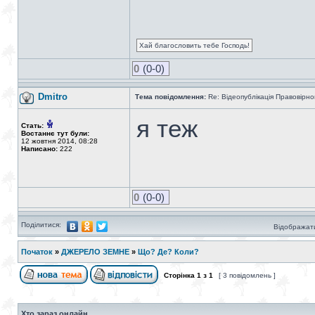
Хай благословить тебе Господь!
0
(0-0)
Dmitro
Тема повідомлення:
Re: Відеопублікація Правовірно
я теж
Стать:
Востаннє тут були:
12 жовтня 2014, 08:28
Написано:
222
0
(0-0)
Поділитися:
Відображати
Початок
»
ДЖЕРЕЛО ЗЕМНЕ
»
Що? Де? Коли?
Сторінка
1
з
1
[ 3 повідомлень ]
Хто зараз онлайн