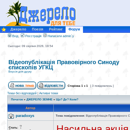
Джерело
Поезія
Рейтинг
Форум
Вхід
Реєстрація
Написати admin`у
Сьогодні: 09 серпня 2026, 19:54
Відеопублікація Правовірного Синоду
єпископів УГКЦ
Версія для друку
Сторінка
1
з
1
[ 3 повідомлень ]
Теми без відповідей
|
Активні теми
Початок
»
ДЖЕРЕЛО ЗЕМНЕ
»
Що? Де? Коли?
Автор
paradoxys
Тема повідомлення:
Відеопублікація Правовірного С
Насильна акція
Стать: