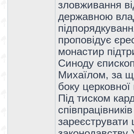
зловживання ві
державною вла
підпорядкуванн
проповідує єре
монастир підтр
Синоду єпископ
Михаїлом, за що
боку церковної
Під тиском кар
співпрацівникі
зареєструвати 
законодавству 