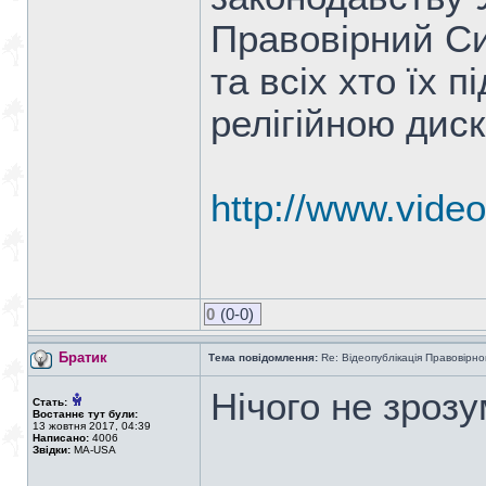
Правовірний Си
та всіх хто їх 
релігійною дис
http://www.vide
0
(0-0)
Братик
Тема повідомлення:
Re: Відеопублікація Правовірно
Нічого не зроз
Стать:
Востаннє тут були:
13 жовтня 2017, 04:39
Написано:
4006
Звідки:
MA-USA