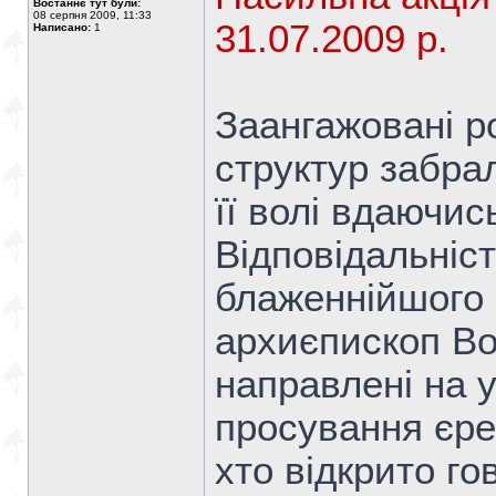
Востаннє тут були:
08 серпня 2009, 11:33
31.07.2009 р.
Написано:
1
Заангажовані р
структур забра
її волі вдаючис
Відповідальність
блаженнійшого 
архиєпископ Воз
направлені на 
просування єрес
хто відкрито гов