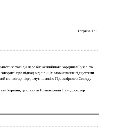
Сторінка
1
з
1
ність за такі діі несе блаженнійшого кардинал Гузар, та
о говорить про відпад від віри; їх зловживання відчуттями
вний монастир підтримує позицію Правовірного Синоду
тву України, це ставить Правовірний Синод, сестер