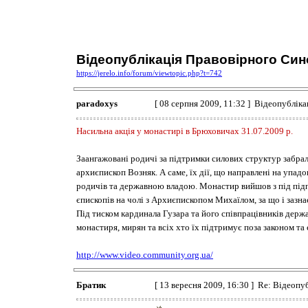
Відеопублікація Правовірного Син
https://jerelo.info/forum/viewtopic.php?t=742
paradoxys
[ 08 серпня 2009, 11:32 ] Відеопублі
Насильна акція у монастирі в Брюховичах 31.07.2009 р.
Заангажовані родичі за підтримки силових структур забрали
архиєпископ Возняк. А саме, їх дії, що направлені на упадо
родичів та державною владою. Монастир вийшов з під під
єпископів на чолі з Архиєпископом Михаїлом, за що і зазнає
Під тиском кардинала Гузара та його співпрацівників держ
монастиря, мирян та всіх хто їх підтримує поза законом та
http://www.video.community.org.ua/
Братик
[ 13 вересня 2009, 16:30 ] Re: Відео