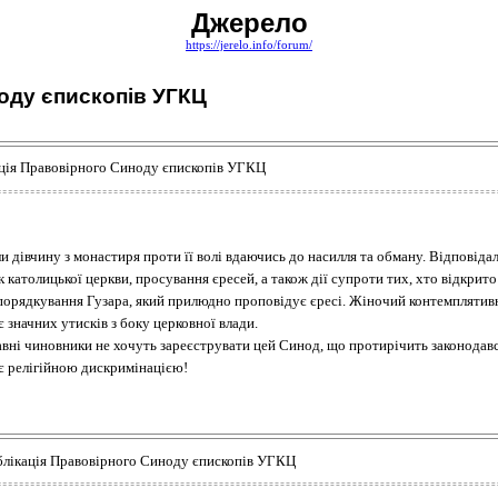
Джерело
https://jerelo.info/forum/
оду єпископів УГКЦ
кація Правовірного Синоду єпископів УГКЦ
 дівчину з монастиря проти її волі вдаючись до насилля та обману. Відповідаль
к католицької церкви, просування єресей, а також дії супроти тих, хто відкрит
порядкування Гузара, який прилюдно проповідує єресі. Жіночий контемпляти
 значних утисків з боку церковної влади.
авні чиновники не хочуть зареєструвати цей Синод, що протирічить законодавс
 є релігійною дискримінацією!
публікація Правовірного Синоду єпископів УГКЦ