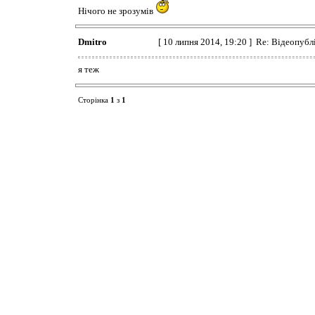
Нічого не зрозумів
Dmitro
[ 10 липня 2014, 19:20 ] Re: Відеопу
я теж
Сторінка
1
з
1