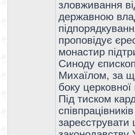
зловживання ві
державною вла
підпорядкуванн
проповідує єре
монастир підтр
Синоду єпископ
Михаїлом, за що
боку церковної
Під тиском кар
співпрацівникі
зареєструвати 
законодавству 