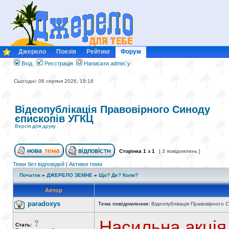
Джерело
Поезія
Рейтинг
Форум
Вхід
Реєстрація
Написати admin`у
Сьогодні: 08 серпня 2026, 19:18
Відеопублікація Правовірного Синоду
єпископів УГКЦ
Версія для друку
Сторінка
1
з
1
[ 3 повідомлень ]
Теми без відповідей
|
Активні теми
Початок
»
ДЖЕРЕЛО ЗЕМНЕ
»
Що? Де? Коли?
Автор
paradoxys
Тема повідомлення:
Відеопублікація Правовірного С
Насильна акція
Стать: