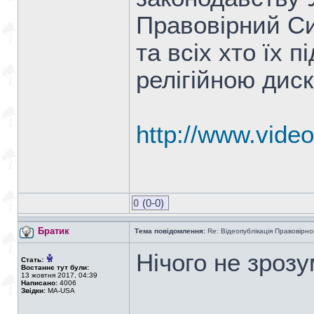
Правовірний Си
та всіх хто їх 
релігійною дис
http://www.vide
0
(0-0)
Братик
Тема повідомлення:
Re: Відеопублікація Правовірно
Нічого не зроз
Стать:
Востаннє тут були:
13 жовтня 2017, 04:39
Написано:
4006
Звідки:
MA-USA