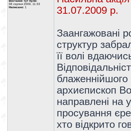
Востаннє тут були:
08 серпня 2009, 11:33
31.07.2009 р.
Написано:
1
Заангажовані р
структур забра
її волі вдаючис
Відповідальність
блаженнійшого 
архиєпископ Воз
направлені на 
просування єрес
хто відкрито гов