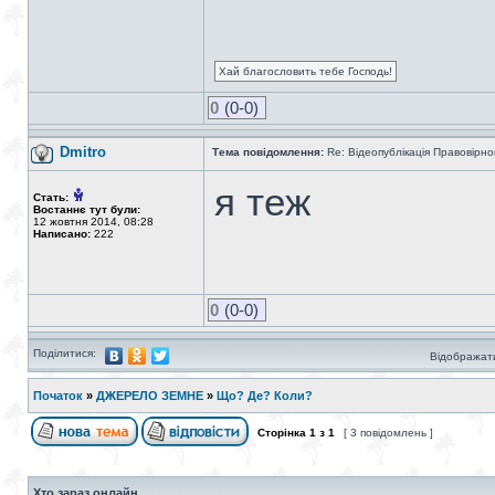
Хай благословить тебе Господь!
0
(0-0)
Dmitro
Тема повідомлення:
Re: Відеопублікація Правовірно
я теж
Стать:
Востаннє тут були:
12 жовтня 2014, 08:28
Написано:
222
0
(0-0)
Поділитися:
Відображати
Початок
»
ДЖЕРЕЛО ЗЕМНЕ
»
Що? Де? Коли?
Сторінка
1
з
1
[ 3 повідомлень ]
Хто зараз онлайн