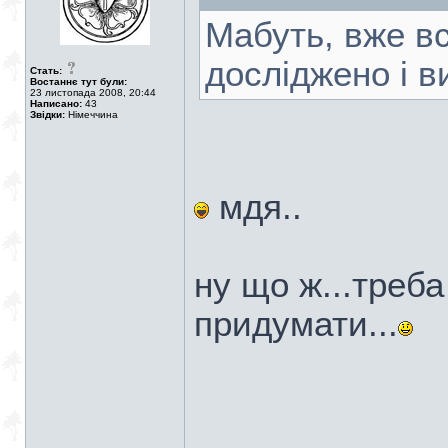
Мабуть, вже вс
досліджено і в
Стать:
Востаннє тут були:
23 листопада 2008, 20:44
Написано:
43
Звідки:
Німеччина
мдя..
ну що ж...треба
придумати...