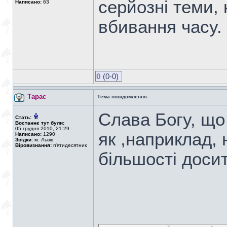
серйозні теми,
Написано:
63
вбивання часу.
0
(0-0)
Тарас
Тема повідомлення:
Слава Богу, що
Стать:
Востаннє тут були:
05 грудня 2010, 21:29
як ,наприклад, 
Написано:
1290
Звідки:
м. Львів
Віровизнання:
п'ятидесятник
більшості доси