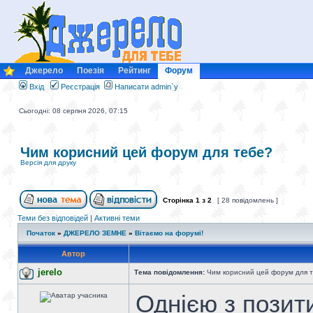
Джерело
Поезія
Рейтинг
Форум
Вхід
Реєстрація
Написати admin`у
Сьогодні: 08 серпня 2026, 07:15
Чим корисний цей форум для тебе?
Версія для друку
Сторінка
1
з
2
[ 28 повідомлень ]
Теми без відповідей
|
Активні теми
Початок
»
ДЖЕРЕЛО ЗЕМНЕ
»
Вітаємо на форумі!
Автор
jerelo
Тема повідомлення:
Чим корисний цей форум для 
Однією з позит