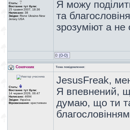
Я можу поділит
Стать:
Востаннє тут були:
25 травня 2007, 18:36
та благословін
Написано:
38
Звідки:
Rivne Ukraine-New
Jersey USA
зрозуміют а не 
0
(0-0)
Сонячник
Тема повідомлення:
JesusFreak, ме
Стать:
Я впевнений, що
Востаннє тут були:
14 червня 2026, 06:47
Написано:
4694
думаю, що ти 
Звідки:
Україна
Віровизнання:
християнин
благословінням