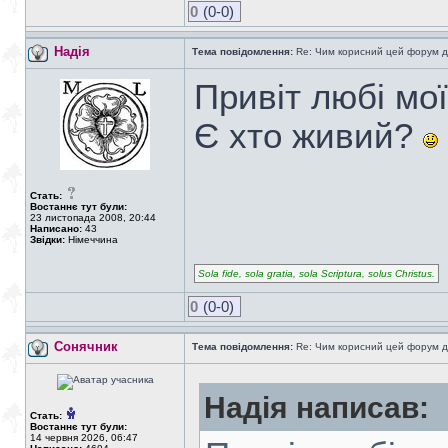
0
(0-0)
Надія
Тема повідомлення:
Re: Чим корисний цей форум д
Привіт любі мої
Є хто живий?
Стать:
Востаннє тут були:
23 листопада 2008, 20:44
Написано:
43
Звідки:
Німеччина
Sola fide, sola gratia, sola Scriptura, solus Christus.
0
(0-0)
Сонячник
Тема повідомлення:
Re: Чим корисний цей форум д
Надія написав:
Стать:
Востаннє тут були:
14 червня 2026, 06:47