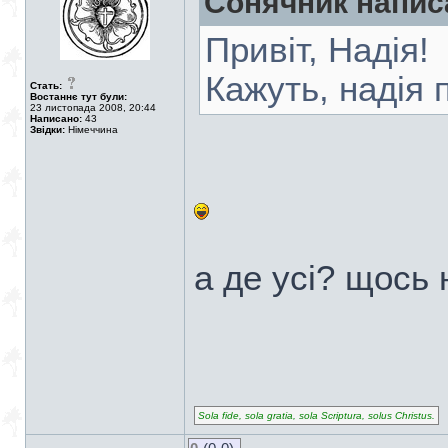
Сонячник напис
Привіт, Надія!
Кажуть, надія 
Стать:
Востаннє тут були:
23 листопада 2008, 20:44
Написано:
43
Звідки:
Німеччина
а де усі? щось н
Sola fide, sola gratia, sola Scriptura, solus Christus.