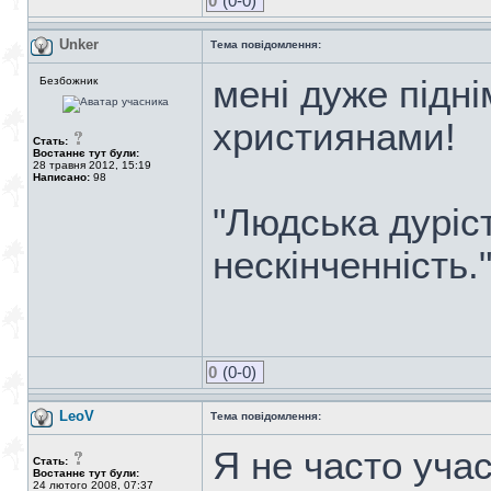
0
(0-0)
Unker
Тема повідомлення:
мені дуже підні
Безбожник
християнами!
Стать:
Востаннє тут були:
28 травня 2012, 15:19
Написано:
98
"Людська дуріс
нескінченність.
0
(0-0)
LeoV
Тема повідомлення:
Я не часто уча
Стать:
Востаннє тут були:
24 лютого 2008, 07:37