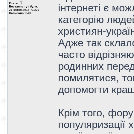
Стать:
інтернеті є мож
Востаннє тут були:
21 квітня 2016, 01:27
Написано:
343
категорію люде
християн-українц
Адже так склал
часто відрізняю
родинних переда
помилятися, то
допомогти краще
Крім того, фор
популяризації 