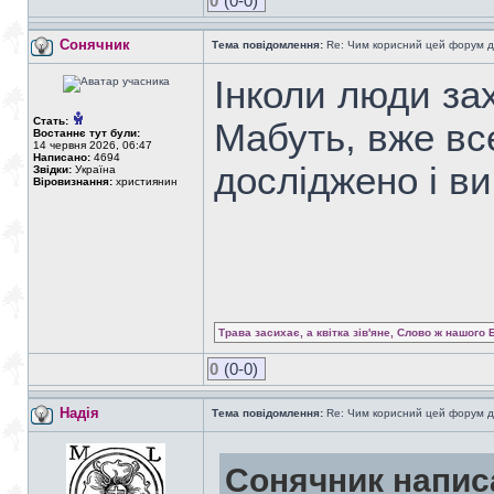
0
(0-0)
Сонячник
Тема повідомлення:
Re: Чим корисний цей форум д
Інколи люди за
Стать:
Мабуть, вже вс
Востаннє тут були:
14 червня 2026, 06:47
Написано:
4694
досліджено і в
Звідки:
Україна
Віровизнання:
християнин
Трава засихає, а квітка зів'яне, Слово ж нашого 
0
(0-0)
Надія
Тема повідомлення:
Re: Чим корисний цей форум д
Сонячник напис