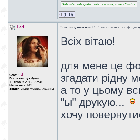
Sola fide, sola gratia, sola Scriptura, solus Christus.
0
(0-0)
Leri
Тема повідомлення:
Re: Чим корисний цей форум д
Всіх вітаю!
для мене це фо
згадати рідну м
Стать:
Востаннє тут були:
11 травня 2012, 22:39
Написано:
143
а то у цьому вс
Звідки:
Львів-Жовква, Україна
"ы" друкую...
хочу повернути