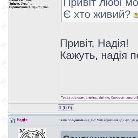
Привіт любі мо
Написано:
4694
Звідки:
Україна
Віровизнання:
християнин
Є хто живий?
Привіт, Надія!
Кажуть, надія 
Трава засихає, а квітка зів'яне, Слово ж нашого 
0
(0-0)
Надія
Тема повідомлення:
Re: Чим корисний цей форум д