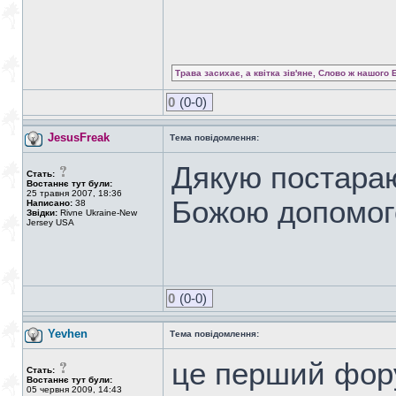
Трава засихає, а квітка зів'яне, Слово ж нашого 
0
(0-0)
JesusFreak
Тема повідомлення:
Дякую постараю
Стать:
Востаннє тут були:
25 травня 2007, 18:36
Божою допомог
Написано:
38
Звідки:
Rivne Ukraine-New
Jersey USA
0
(0-0)
Yevhen
Тема повідомлення:
це перший фор
Стать:
Востаннє тут були:
05 червня 2009, 14:43