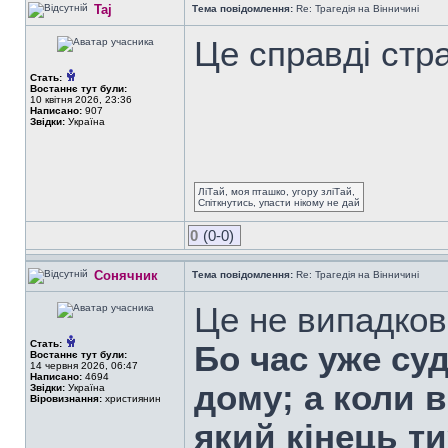
Taj
Тема повідомлення:
Re: Трагедія на Вінничині
Це справді стр
Стать:
Востаннє тут були:
10 квітня 2026, 23:36
Написано:
907
Звідки:
Україна
ЛіТай, моя пташко, угору зліТай,
Спіткнутись, упасти нікому не дай
0
(0-0)
Сонячник
Тема повідомлення:
Re: Трагедія на Вінничині
Це не випадков
Стать:
Бо час уже су
Востаннє тут були:
14 червня 2026, 06:47
Написано:
4694
дому; а коли в
Звідки:
Україна
Віровизнання:
християнин
який кінець т