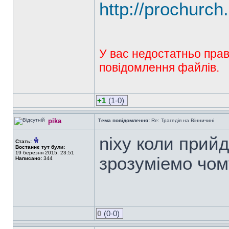
http://prochurc
У вас недостатньо прав
повідомлення файлів.
+1
(1-0)
pika
Тема повідомлення:
Re: Трагедія на Вінничині
nixy коли прийд
Стать:
Востаннє тут були:
19 березня 2015, 23:51
зрозумiемо чом
Написано:
344
0
(0-0)