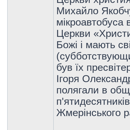
Михайло Якобчу
мікроавтобуса 
Церкви «Христи
Божі і мають св
(субботствующи
був їх пресвіте
Ігоря Олександ
полягали в об
п'ятидесятників
Жмерінського р