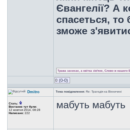
Євангелії? А 
спасеться, то
зможе з'явити
Трава засихає, а квітка зів'яне, Слово ж нашого 
0
(0-0)
Dmitro
Тема повідомлення:
Re: Трагедія на Вінничині
мабуть мабуть
Стать:
Востаннє тут були:
12 жовтня 2014, 08:28
Написано:
222