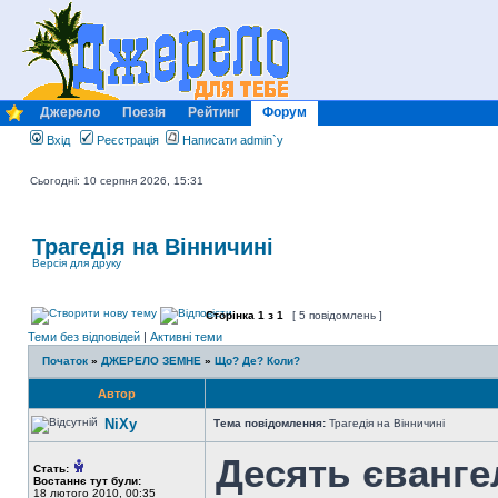
Джерело
Поезія
Рейтинг
Форум
Вхід
Реєстрація
Написати admin`у
Сьогодні: 10 серпня 2026, 15:31
Трагедія на Вінничині
Версія для друку
Сторінка
1
з
1
[ 5 повідомлень ]
Теми без відповідей
|
Активні теми
Початок
»
ДЖЕРЕЛО ЗЕМНЕ
»
Що? Де? Коли?
Автор
NiXy
Тема повідомлення:
Трагедія на Вінничині
Десять єванге
Стать:
Востаннє тут були:
18 лютого 2010, 00:35