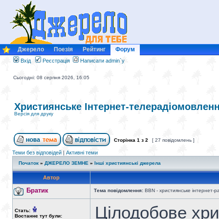
Джерело
Поезія
Рейтинг
Форум
Вхід
Реєстрація
Написати admin`у
Сьогодні: 08 серпня 2026, 16:05
Християнське Інтернет-телерадіомовлен
Версія для друку
Сторінка
1
з
2
[ 27 повідомлень ]
Теми без відповідей
|
Активні теми
Початок
»
ДЖЕРЕЛО ЗЕМНЕ
»
Інші християнські джерела
Автор
Братик
Тема повідомлення:
BBN - християнське інтернет-р
Цілодобове хри
Стать:
Востаннє тут були: