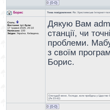
0
(0-0)
Борис
Тема повідомлення:
Re: Християнське Інтернет-те
Дякую Вам admin
Стать:
Востаннє тут були:
17 травня 2026, 20:10
станції, чи точн
Написано:
100
Звідки:
Україна. Київщина.
проблеми. Мабу
з своїм програ
Борис.
Спогадай мене, Господи, коли прийдеш у Царство 
(Лк 23:42)
0
(0-0)