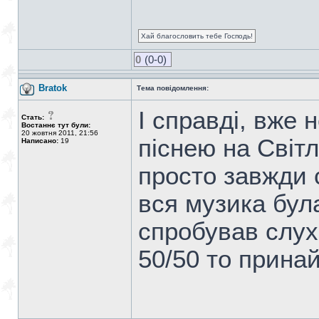
Хай благословить тебе Господь!
0
(0-0)
Bratok
Тема повідомлення:
І справді, вже 
Стать:
Востаннє тут були:
20 жовтня 2011, 21:56
піснею на Світ
Написано:
19
просто завжди с
вся музика була
спробував слух
50/50 то принай