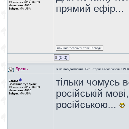
13 жовтня 2017, 04:39
прямий ефір...
Написано:
4006
Звідки:
MA-USA
Хай благословить тебе Господь!
0
(0-0)
Братик
Тема повідомлення:
Re: Інтернет-телебачення P
тільки чомусь 
Стать:
Востаннє тут були:
13 жовтня 2017, 04:39
російській мові
Написано:
4006
Звідки:
MA-USA
російською...