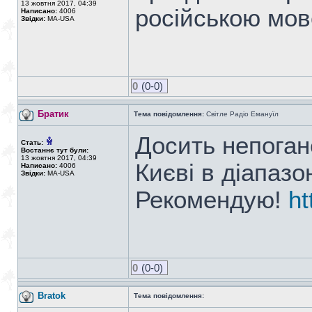
13 жовтня 2017, 04:39
російською мо
Написано:
4006
Звідки:
MA-USA
0
(0-0)
Братик
Тема повідомлення:
Світле Радіо Емануїл
Досить непоган
Стать:
Востаннє тут були:
13 жовтня 2017, 04:39
Києві в діапазо
Написано:
4006
Звідки:
MA-USA
Рекомендую!
ht
0
(0-0)
Bratok
Тема повідомлення: