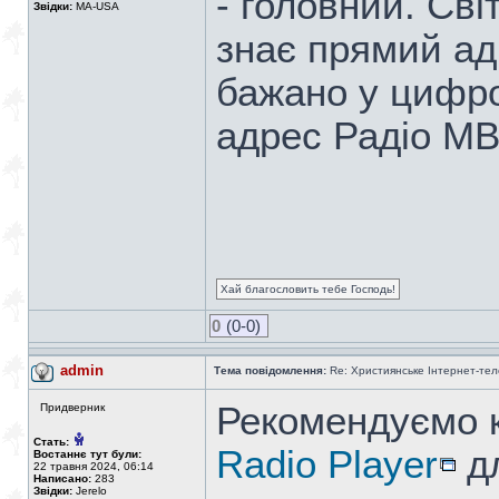
- головний. Сві
Звідки:
MA-USA
знає прямий адр
бажано у цифр
адрес Радіо МВ
Хай благословить тебе Господь!
0
(0-0)
admin
Тема повідомлення:
Re: Християнське Інтернет-те
Рекомендуємо 
Придверник
Стать:
Radio Player
дл
Востаннє тут були:
22 травня 2024, 06:14
Написано:
283
Звідки:
Jerelo