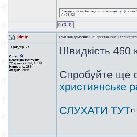
Спогадай мене, Господи, коли прийдеш у Царство 
(Лк 23:42)
0
(0-0)
admin
Тема повідомлення:
Re: Християнське Інтернет-те
Швидкість 460 к
Придверник
Стать:
Востаннє тут були:
22 травня 2024, 06:14
Написано:
283
Звідки:
Jerelo
Спробуйте ще 
християнське р
СЛУХАТИ ТУТ