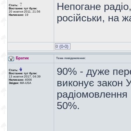
Непогане радіо
Стать:
Востаннє тут були:
20 жовтня 2011, 21:56
російськи, на жа
Написано:
19
0
(0-0)
Братик
Тема повідомлення:
90% - дуже пер
Стать:
Востаннє тут були:
13 жовтня 2017, 04:39
виконує закон 
Написано:
4006
Звідки:
MA-USA
радіомовлення і
50%.