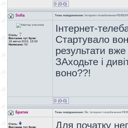
0
(0-0)
Sofia
Тема повідомлення:
Інтернет-телебачення PEREK
Інтернет-теле
Стать:
Стартувало вон
Востаннє тут були:
18 квітня 2010, 16:00
Написано:
54
результати вже
ЗАходьте і диві
воно??!
0
(0-0)
Братик
Тема повідомлення:
Re: Інтернет-телебачення P
Для початку неп
Стать:
Востаннє тут були: