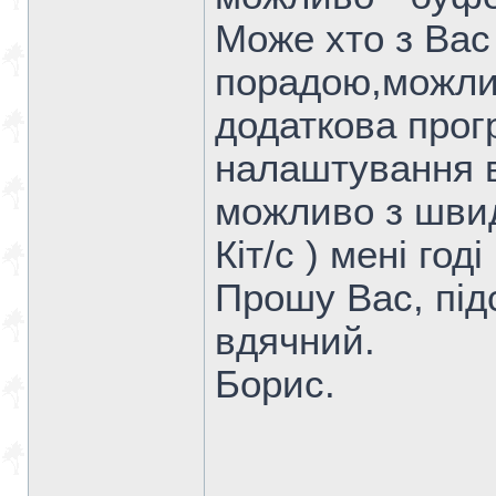
Може хто з Вас
порадою,можлив
додаткова прогр
налаштування в
можливо з швид
Кіт/с ) мені год
Прошу Вас, під
вдячний.
Борис.