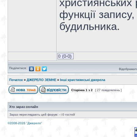
християнських 
функції запису
будильника.
0
(0-0)
Поділитися:
Відображати
Початок
»
ДЖЕРЕЛО ЗЕМНЕ
»
Інші християнські джерела
Сторінка
1
з
2
[ 27 повідомлень ]
Хто зараз онлайн
Зараз переглядають цей форум: - і 0 гостей
©2006-2026 "Джерело"