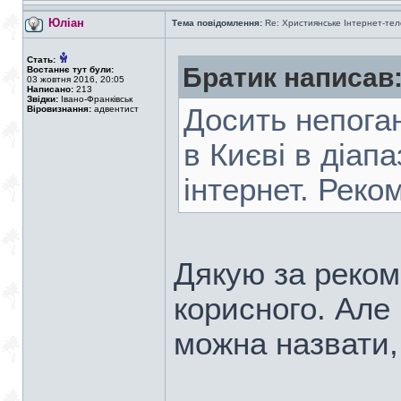
Юліан
Тема повідомлення:
Re: Християнське Інтернет-те
Стать:
Братик написав
Востаннє тут були:
03 жовтня 2016, 20:05
Написано:
213
Звідки:
Івано-Франківськ
Досить непоган
Віровизнання:
адвентист
в Києві в діап
інтернет. Рек
Дякую за рекоме
корисного. Але 
можна назвати,