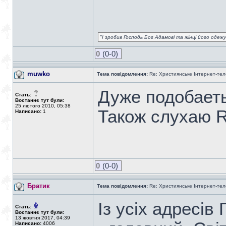
"І зробив Господь Бог Адамові та жінці його одежу 
0
(0-0)
muwko
Тема повідомлення:
Re: Християнське Інтернет-те
Дуже подобаеть
Стать:
Востаннє тут були:
25 лютого 2010, 05:38
Також слухаю 
Написано:
1
0
(0-0)
Братик
Тема повідомлення:
Re: Християнське Інтернет-те
Із усіх адресі
Стать:
Востаннє тут були:
13 жовтня 2017, 04:39
Написано:
4006