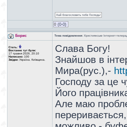
Хай благословить тебе Господь!
0
(0-0)
Борис
Тема повідомлення:
Християнське Інтернет-телера
Слава Богу!
Стать:
Востаннє тут були:
17 травня 2026, 20:10
Знайшов в інте
Написано:
100
Звідки:
Україна. Київщина.
Мира(рус.),-
ht
Господу за це 
Його працівник
Але маю пробле
переривається,і
можливо - буфе