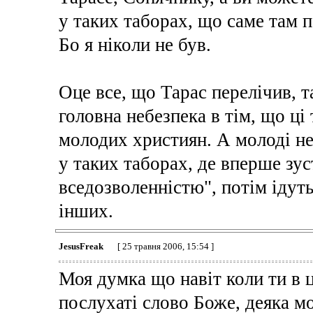
у таких таборах, що саме там п
Бо я ніколи не був.
Оце все, що Тарас перелічив, т
головна небезпека в тім, що ц
молодих християн. А молоді не
у таких таборах, де вперше зу
вседозволенністю", потім ідуть 
інших.
JesusFreak
[ 25 травня 2006, 15:54 ]
Моя думка що навіт коли ти в ц
послухаті слово Боже, деяка мо