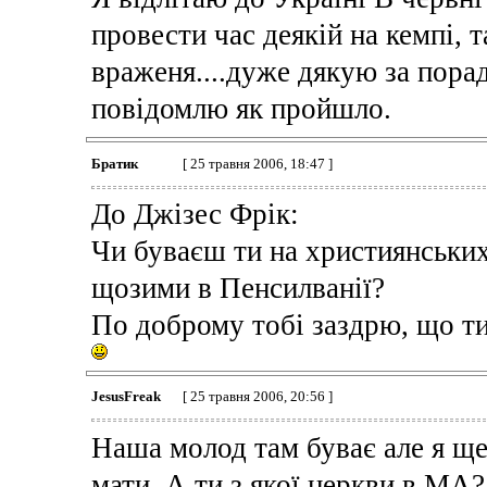
провести час деякій на кемпі, та
враженя....дуже дякую за пораді
повідомлю як пройшло.
Братик
[ 25 травня 2006, 18:47 ]
До Джізес Фрік:
Чи буваєш ти на християнських
щозими в Пенсилванії?
По доброму тобі заздрю, що ти
JesusFreak
[ 25 травня 2006, 20:56 ]
Наша молод там буває але я ще
мати. А ти з якої церкви в МА?