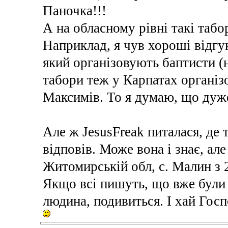
Паночка!!!
А на обласному рівні такі табо
Наприклад, я чув хороші відгу
який організовують баптисти (н
табори теж у Карпатах організо
Максимів. То я думаю, що дуже
Але ж JesusFreak питалася, де т
відповів. Може вона і знає, але
Житомирській обл, с. Малин з 2
Якщо всі пишуть, що вже були і
людина, подивиться. І хай Госп