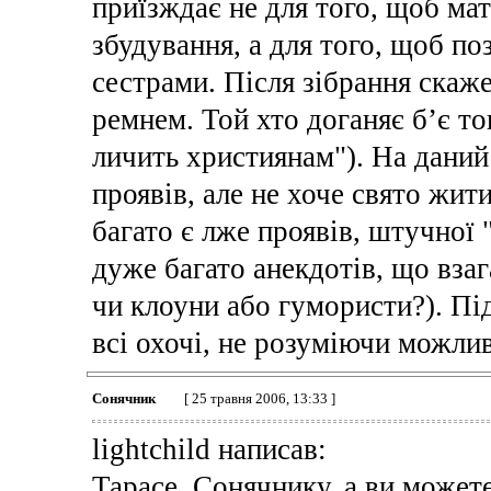
приїзждає не для того, щоб ма
збудування, а для того, щоб по
сестрами. Після зібрання скаж
ремнем. Той хто доганяє б’є т
личить християнам"). На дани
проявів, але не хоче свято жит
багато є лже проявів, штучної
дуже багато анекдотів, що взаг
чи клоуни або гумористи?). П
всі охочі, не розуміючи можливи
Сонячник
[ 25 травня 2006, 13:33 ]
lightchild написав:
Тарасе, Сонячнику, а ви можете