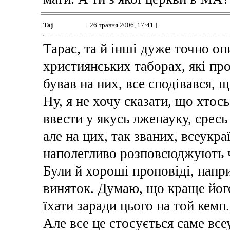
Taj
[ 26 травня 2006, 17:41 ]
Тарас, та й інші дуже точно оп
християнських таборах, які про
бував на них, все сподівався, 
Ну, я не хочу сказати, що хтос
ввести у якусь лженауку, єресь 
але на цих, так званих, всеукра
наполегливо розповсюджують ч
Були й хороші проповіді, напр
виняток. Думаю, що краще його
їхати заради цього на той кемп.
Але все це стосується саме все