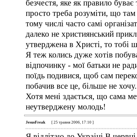
безчестя, яке як правило буває
просто треба розуміти, що там 
тому числі часто самі організ
далеко не християнський прикл
утверджена в Христі, то тобі ш
Я теж колись дуже хотів побув
відпочинку - мої батьки не рад
поїдь подивися, щоб сам переко
побачив все це, більше не хочу.
Хотя мені здається, що сама ме
неутверджену молодь!
JesusFreak
[ 25 травня 2006, 17:10 ]
Я відлітаю до Украіні В червн