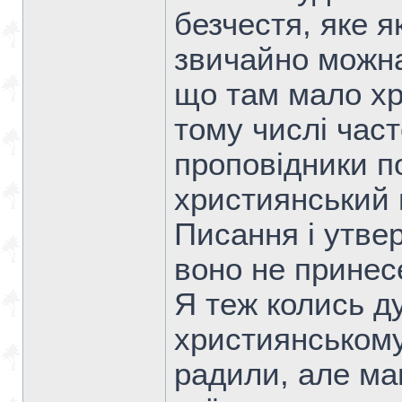
безчестя, яке я
звичайно можна
що там мало хр
тому числі част
проповідники п
християнський 
Писання і утвер
воно не принесе
Я теж колись д
християнському 
радили, але ма