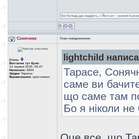
Бо Господь дає мудрість, з Його уст - знання й роз
0
(0-0)
Сонячник
Тема повідомлення:
lightchild написа
Стать:
Востаннє тут були:
14 червня 2026, 06:47
Тарасе, Сонячн
Написано:
4694
Звідки:
Україна
Віровизнання:
християнин
саме ви бачите
що саме там п
Бо я ніколи не 
Оце все, що Тар