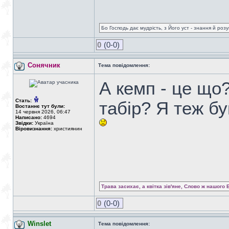
Бо Господь дає мудрість, з Його уст - знання й роз
0
(0-0)
Сонячник
Тема повідомлення:
А кемп - це що
Стать:
табір? Я теж бу
Востаннє тут були:
14 червня 2026, 06:47
Написано:
4694
Звідки:
Україна
Віровизнання:
християнин
Трава засихає, а квітка зів'яне, Слово ж нашого 
0
(0-0)
Winslet
Тема повідомлення: