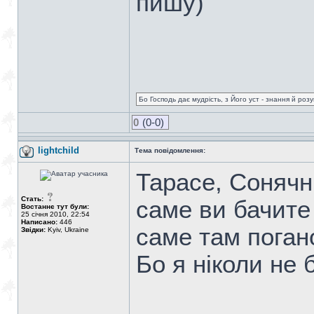
пишу)
Бо Господь дає мудрість, з Його уст - знання й роз
0
(0-0)
lightchild
Тема повідомлення:
Тарасе, Сонячн
Стать:
саме ви бачите
Востаннє тут були:
25 січня 2010, 22:54
Написано:
446
саме там поган
Звідки:
Kyiv, Ukraine
Бо я ніколи не 