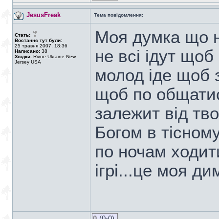
JesusFreak
Тема повідомлення:
Моя думка що н
Стать:
Востаннє тут були:
25 травня 2007, 18:36
не всі ідут щоб
Написано:
38
Звідки:
Rivne Ukraine-New
Jersey USA
молод іде щоб з
щоб по общатис
залежит від тво
Богом в тісному
по ночам ходити
ігрі...це моя д
0
(0-0)