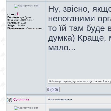
Ну, звісно, якщ
Стать:
непоганими орг
Востаннє тут були:
05 грудня 2019, 11:37
Написано:
1116
то їй там буде
Звідки:
Ukraine
Віровизнання:
п'ятидесятник
думка) Краще, 
мало...
Я бачив усі справи, що чинились під сонцем: й ось 
0
(0-0)
Сонячник
Тема повідомлення: