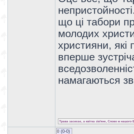
непристойності.
що ці табори п
молодих христи
християни, які 
вперше зустріч
вседозволенністю
намагаються зв
Трава засихає, а квітка зів'яне, Слово ж нашого 
0
(0-0)