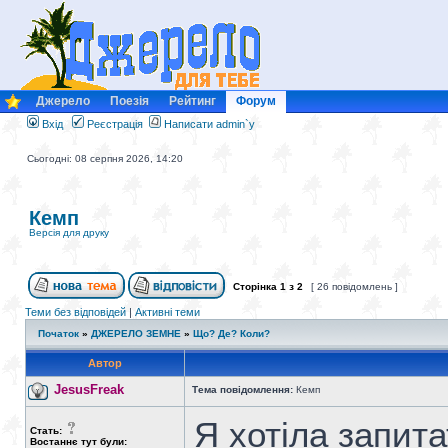
Джерело
Поезія
Рейтинг
Форум
Вхід
Реєстрація
Написати admin`у
Сьогодні: 08 серпня 2026, 14:20
Кемп
Версія для друку
Сторінка
1
з
2
[ 26 повідомлень ]
Теми без відповідей
|
Активні теми
Початок
»
ДЖЕРЕЛО ЗЕМНЕ
»
Що? Де? Коли?
Автор
JesusFreak
Тема повідомлення:
Кемп
Я хотіла запита
Стать:
Востаннє тут були: