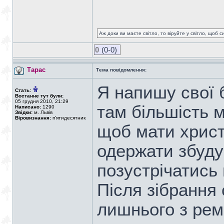
Аж доки ви маєте світло, то віруйте у світло, щоб 
0
(0-0)
Тарас
Тема повідомлення:
Я напишу свої 
Стать:
Востаннє тут були:
05 грудня 2010, 21:29
там більшість м
Написано:
1290
Звідки:
м. Львів
Віровизнання:
п'ятидесятник
щоб мати христ
одержати збуду
позустрічатись
Після зібрання
лишнього з ремн