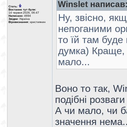
Winslet написав
Стать:
Востаннє тут були:
14 червня 2026, 06:47
Ну, звісно, як
Написано:
4694
Звідки:
Україна
Віровизнання:
християнин
непоганими ор
то їй там буде
думка) Краще, 
мало...
Воно то так, Wi
подібні розваги
А чи мало, чи б
значення нема..