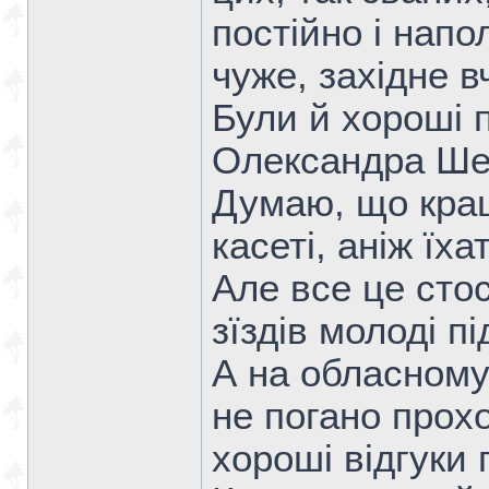
постійно і нап
чуже, західне 
Були й хороші п
Олександра Шев
Думаю, що кращ
касеті, аніж їх
Але все це сто
зїздів молоді пі
А на обласному 
не погано прох
хороші відгуки 