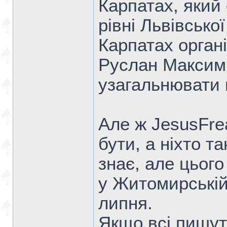
Карпатах, який
рівні Львівсько
Карпатах органі
Руслан Максимі
узагальнювати 
Але ж JesusFre
бути, а ніхто та
знає, але цього
у Житомирській 
липня.
Якщо всі пишут