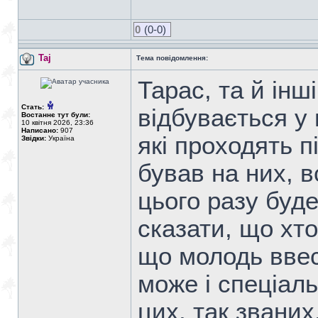
0
(0-0)
Taj
Тема повідомлення:
Тарас, та й інш
Стать:
відбувається у
Востаннє тут були:
10 квітня 2026, 23:36
Написано:
907
які проходять п
Звідки:
Україна
бував на них, 
цього разу буд
сказати, що хто
що молодь ввес
може і спеціаль
цих, так званих