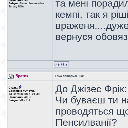
та мені поради
Написано:
38
Звідки:
Rivne Ukraine-New
Jersey USA
кемпі, так я ріш
враженя....дуже 
вернуся обовяз
0
(0-0)
Братик
Тема повідомлення:
До Джізес Фрік:
Стать:
Востаннє тут були:
13 жовтня 2017, 04:39
Чи буваєш ти н
Написано:
4006
Звідки:
MA-USA
проводяться що
Пенсилванії?