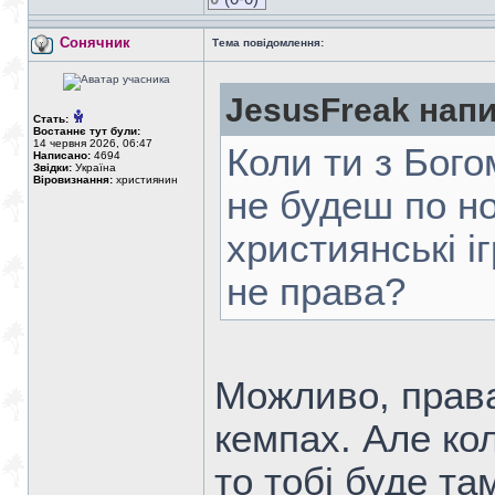
Сонячник
Тема повідомлення:
JesusFreak напи
Стать:
Востаннє тут були:
14 червня 2026, 06:47
Коли ти з Бого
Написано:
4694
Звідки:
Україна
Віровизнання:
християнин
не будеш по но
християнські і
не права?
Можливо, права
кемпах. Але кол
то тобі буде та