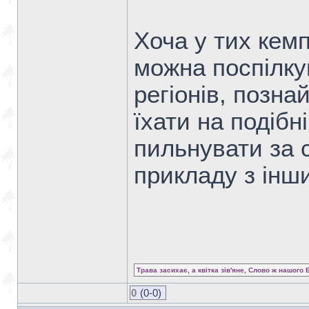
Хоча у тих кемп
можна поспілку
регіонів, позна
їхати на подібні
пильнувати за 
прикладу з інши
Трава засихає, а квітка зів'яне, Слово ж нашого 
0
(0-0)