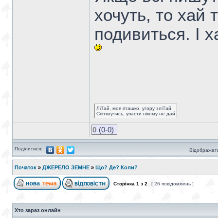
хочуть, то хай 
подивиться. І х
ЛіТай, моя пташко, угору зліТай,
Спіткнутись, упасти нікому не дай
0
(0-0)
Поділитися:
Відображати
Початок
»
ДЖЕРЕЛО ЗЕМНЕ
»
Що? Де? Коли?
Сторінка
1
з
2
[ 26 повідомлень ]
Хто зараз онлайн