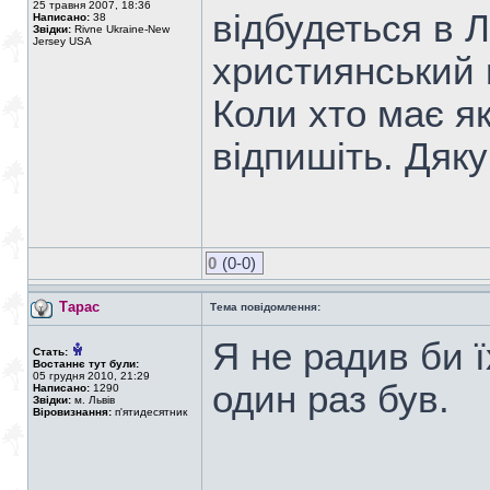
25 травня 2007, 18:36
відбудеться в Л
Написано:
38
Звідки:
Rivne Ukraine-New
Jersey USA
xристиянський 
Коли xто має я
відпишіть. Дяк
0
(0-0)
Тарас
Тема повідомлення:
Я не радив би ї
Стать:
Востаннє тут були:
05 грудня 2010, 21:29
один раз був.
Написано:
1290
Звідки:
м. Львів
Віровизнання:
п'ятидесятник