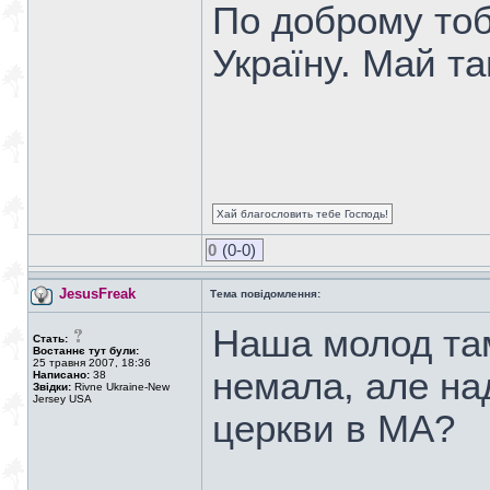
По доброму тоб
Україну. Май т
Хай благословить тебе Господь!
0
(0-0)
JesusFreak
Тема повідомлення:
Наша молод там
Стать:
Востаннє тут були:
25 травня 2007, 18:36
немала, але над
Написано:
38
Звідки:
Rivne Ukraine-New
Jersey USA
церкви в МА?