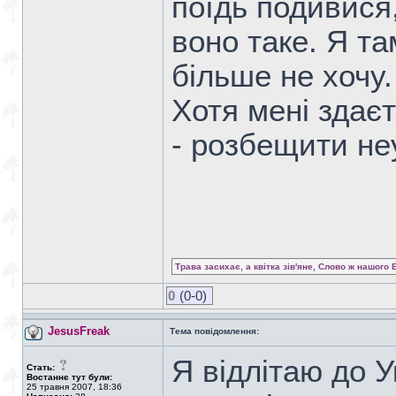
поїдь подивися
воно таке. Я та
більше не хочу.
Хотя мені здає
- розбещити не
Трава засихає, а квітка зів'яне, Слово ж нашого 
0
(0-0)
JesusFreak
Тема повідомлення:
Я відлітаю до У
Стать:
Востаннє тут були:
25 травня 2007, 18:36