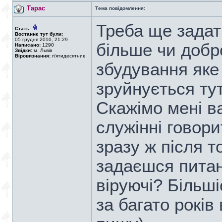
Тарас
Тема повідомлення:
Треба ще задат
Стать:
Востаннє тут були:
05 грудня 2010, 21:29
більше чи добро
Написано:
1290
Звідки:
м. Львів
Віровизнання:
п'ятидесятник
збудування яке
зруйнується ту
Скажімо мені в
служінні говор
зразу ж після т
задаєшся питан
віруючі? Більші
за багато років