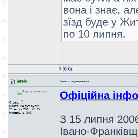
вона і знає, а
зїзд буде у Жи
по 10 липня.
0
(0-0)
jerelo
Тема повідомлення:
Офіційна інфо
Стать:
Востаннє тут були:
21 квітня 2016, 01:27
Написано:
343
З 15 липня 2006
Івано-Франківщ