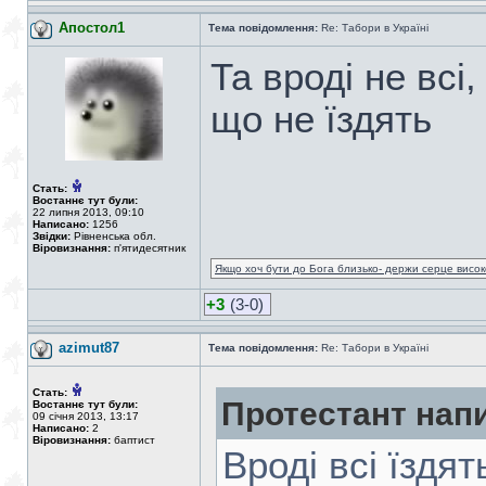
Апостол1
Тема повідомлення:
Re: Табори в Україні
Та вроді не всі
що не їздять
Стать:
Востаннє тут були:
22 липня 2013, 09:10
Написано:
1256
Звідки:
Рівненська обл.
Віровизнання:
п'ятидесятник
Якщо хоч бути до Бога близько- держи серце високо
+3
(3-0)
azimut87
Тема повідомлення:
Re: Табори в Україні
Стать:
Протестант нап
Востаннє тут були:
09 січня 2013, 13:17
Написано:
2
Віровизнання:
баптист
Вроді всі їздят