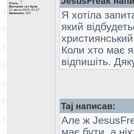
JesusFreak напи
Стать:
Востаннє тут були:
21 квітня 2016, 01:27
Я хотіла запит
Написано:
343
який відбудеть
xристиянський 
Коли xто має я
відпишіть. Дяк
Taj написав:
Але ж JesusFre
має бути, а ніх