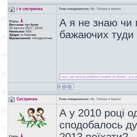
і я сестричка
Тема повідомлення:
Re: Табори в Україні
А я не знаю чи 
Стать:
Востаннє тут були:
03 лютого 2017, 23:02
бажаючих туди 
Написано:
834
Звідки:
м.Чернівці
Віровизнання:
п'ятидесятник
І все, що тільки робите словом чи ділом, - усе ро
0
(0-0)
Сестрички
Тема повідомлення:
Re: Табори в Україні
А у 2010 році о
сподобалось ду
2013 поїхати?...
Стать: