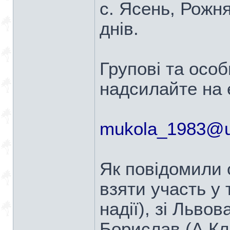
с. Ясень, Рожн
днів.
Групові та особ
надсилайте на e
mukola_1983@u
Як повідомили 
взяти участь у 
надії), зі Льво
Борислав (А.Кл