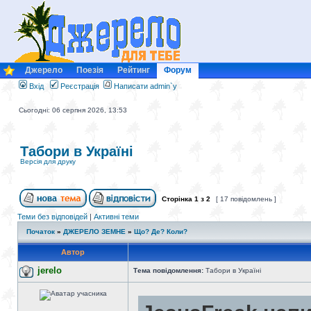
Джерело
Поезія
Рейтинг
Форум
Вхід
Реєстрація
Написати admin`у
Сьогодні: 06 серпня 2026, 13:53
Табори в Україні
Версія для друку
Сторінка
1
з
2
[ 17 повідомлень ]
Теми без відповідей
|
Активні теми
Початок
»
ДЖЕРЕЛО ЗЕМНЕ
»
Що? Де? Коли?
Автор
jerelo
Тема повідомлення:
Табори в Україні