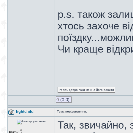
p.s. також зал
хтось захоче ві
поїздку...можли
Чи краще відкр
Робіть добро поки можна його робити
0
(0-0)
lightchild
Тема повідомлення:
Так, звичайно,
Стать: