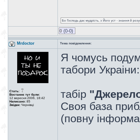
Бо Господь дає мудрість, з Його уст - знання й роз
0
(0-0)
Mrdoctor
Тема повідомлення:
Я чомусь подум
табори Украіни:
табір
"Джерело
Стать:
Востаннє тут були:
12 вересня 2006, 18:42
Написано:
85
Своя база приб
Звідки:
Чернівці
(повну інформац