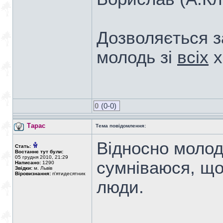
Дозволяється з
молодь зі
всіх
х
0
(0-0)
Тарас
Тема повідомлення:
Відносно молоді
Стать:
Востаннє тут були:
05 грудня 2010, 21:29
сумніваюся, що
Написано:
1290
Звідки:
м. Львів
Віровизнання:
п'ятидесятник
люди.