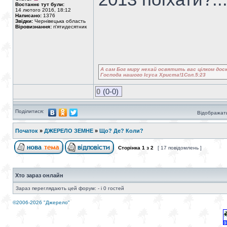
Востаннє тут були:
14 лютого 2016, 18:12
Написано:
1376
Звідки:
Чернівецька область
Віровизнання:
п'ятидесятник
А сам Бог миру нехай освятить вас цілком доск
Господа нашого Ісуса Христа!1Сол.5:23
0
(0-0)
Поділитися:
Відображати
Початок
»
ДЖЕРЕЛО ЗЕМНЕ
»
Що? Де? Коли?
Сторінка
1
з
2
[ 17 повідомлень ]
Хто зараз онлайн
Зараз переглядають цей форум: - і 0 гостей
©2006-2026 "Джерело"