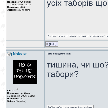
усіх таборів що
Востаннє тут були:
25 січня 2010, 22:54
Написано:
446
Звідки:
Kyiv, Ukraine
Аж доки ви маєте світло, то віруйте у світло, щоб 
0
(0-0)
Mrdoctor
Тема повідомлення:
тишина, чи що?
табори?
Стать:
Востаннє тут були:
12 вересня 2006, 18:42
Написано:
85
Звідки:
Чернівці
Робіть добро поки можна його робити