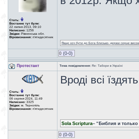
в 2012р. Якщо х
Стать:
Востаннє тут були:
22 липня 2013, 09:10
Написано:
1256
Звідки:
Рівненська обл.
Віровизнання:
п'ятидесятник
Якщо хоч бути до Бога близько- держи серце високо
0
(0-0)
Протестант
Тема повідомлення:
Re: Табори в Україні
Вроді всі їздять
Стать:
Востаннє тут були:
06 серпня 2024, 11:49
Написано:
3325
Звідки:
м. Тернопіль
Віровизнання:
п'ятидесятник
Sola Scriptura
– “Библия и только
0
(0-0)