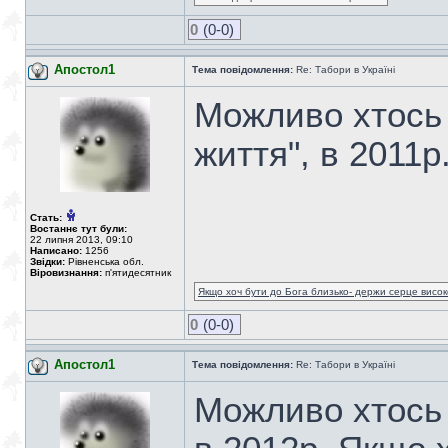
0
(0-0)
Апостол1
Тема повідомлення:
Re: Табори в Україні
Можливо хтось з
життя", в 2011р
Стать:
Востаннє тут були:
22 липня 2013, 09:10
Написано:
1256
Звідки:
Рівненська обл.
Віровизнання:
п'ятидесятник
Якщо хоч бути до Бога близько- держи серце високо
0
(0-0)
Апостол1
Тема повідомлення:
Re: Табори в Україні
Можливо хтось з