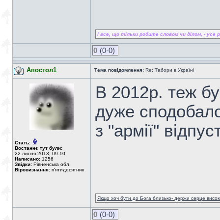
І все, що тільки робите словом чи ділом, - усе ро
0
(0-0)
Апостол1
Тема повідомлення:
Re: Табори в Україні
В 2012р. теж бу
дуже сподобало
з "армії" відпус
Стать:
Востаннє тут були:
22 липня 2013, 09:10
Написано:
1256
Звідки:
Рівненська обл.
Віровизнання:
п'ятидесятник
Якщо хоч бути до Бога близько- держи серце високо
0
(0-0)