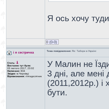
Я ось хочу туди 
0
(0-0)
Тема повідомлення:
Re: Табори в Україні
і я сестричка
У Малин не Їзди
Стать:
Востаннє тут були:
03 лютого 2017, 23:02
3 дні, але мені
Написано:
834
Звідки:
м.Чернівці
Віровизнання:
п'ятидесятник
(2011,2012р.) і 
бути.