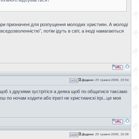
абори призначені для розпущення молодих християн. А молоді
седозволенністю", потім ідуть в світ, а іноді намагаються
Додано:
25 травня 2006, 15:54
1431
 щоб з друзями зустрітіся а деяка щоб по общатися таксамо
ш по ночам ходити або іграті не христианскі ігрі...це моя
Додано:
25 травня 2006, 16:36
1432