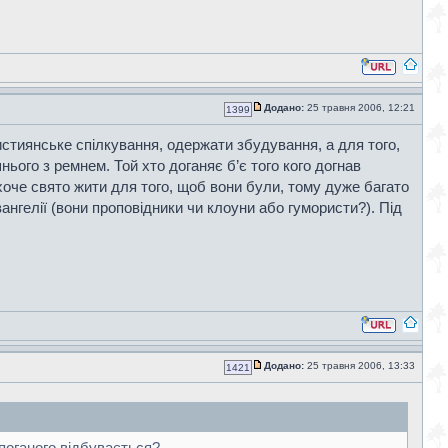
Додано:
25 травня 2006, 12:21
1399
истиянське спілкування, одержати збудування, а для того,
ого з ремнем. Той хто доганяє б’є того кого догнав
оче свято жити для того, щоб вони були, тому дуже багато
вангелії (вони проповідники чи клоуни або гумористи?). Під
Додано:
25 травня 2006, 13:33
1421
 поганого відбувається?