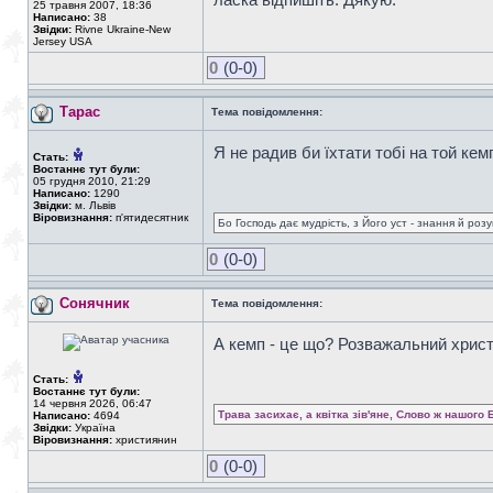
25 травня 2007, 18:36
Написано:
38
Звідки:
Rivne Ukraine-New
Jersey USA
0
(0-0)
Тарас
Тема повідомлення:
Я не радив би їхтати тобі на той кем
Стать:
Востаннє тут були:
05 грудня 2010, 21:29
Написано:
1290
Звідки:
м. Львів
Віровизнання:
п'ятидесятник
Бо Господь дає мудрість, з Його уст - знання й роз
0
(0-0)
Сонячник
Тема повідомлення:
А кемп - це що? Розважальний христ
Стать:
Востаннє тут були:
14 червня 2026, 06:47
Трава засихає, а квітка зів'яне, Слово ж нашого 
Написано:
4694
Звідки:
Україна
Віровизнання:
християнин
0
(0-0)