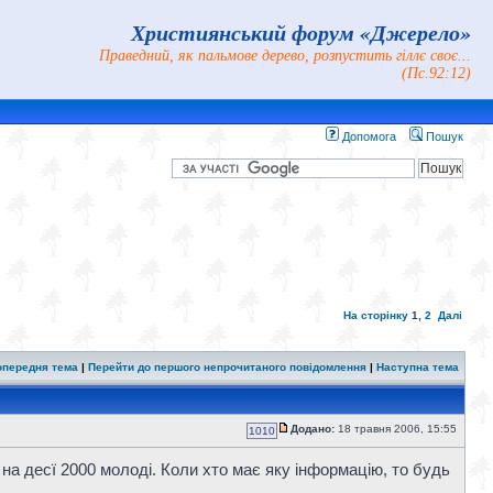
Християнський форум «Джерело»
Праведний, як пальмове дерево, розпустить гіллє своє...
(Пс.92:12)
Допомога
Пошук
На сторінку
1
,
2
Далі
опередня тема
|
Перейти до першого непрочитаного повідомлення
|
Наступна тема
Додано:
18 травня 2006, 15:55
1010
 на десї 2000 молоді. Коли xто має яку інформацію, то будь