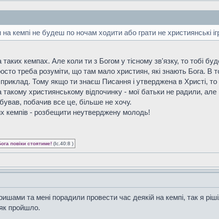
и на кемпі не будеш по ночам ходити або грати не християнські і
 таких кемпах. Але коли ти з Богом у тісному зв'язку, то тобі бу
осто треба розуміти, що там мало християн, які знають Бога. В т
риклад. Тому якщо ти знаєш Писання і утверджена в Христі, то 
а такому християнському відпочинку - мої батьки не радили, але
бував, побачив все це, більше не хочу.
их кемпів - розбещити неутверджену молодь!
Бога повіки стоятиме!
(Іс.40:8 )
ришами та мені порадили провести час деякій на кемпі, так я рішіл
як пройшло.