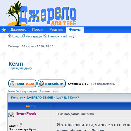
Джерело
Поезія
Рейтинг
Форум
Вхід
Реєстрація
Написати admin`у
Сьогодні: 08 серпня 2026, 18:15
Кемп
Версія для друку
Сторінка
1
з
2
[ 26 повідомлень ]
Теми без відповідей
|
Активні теми
Початок
»
ДЖЕРЕЛО ЗЕМНЕ
»
Що? Де? Коли?
Автор
JesusFreak
Тема повідомлення:
Кемп
Я хотіла запитати, чи знає хто про 
Стать:
Востаннє тут були:
ласка відпишіть. Дякую.