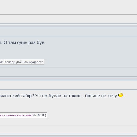
п. Я там один раз був.
ум! Господи дай нам мудрості!
иянський табір? Я теж бував на таких... більше не хочу
Бога повіки стоятиме!
(Іс.40:8 )