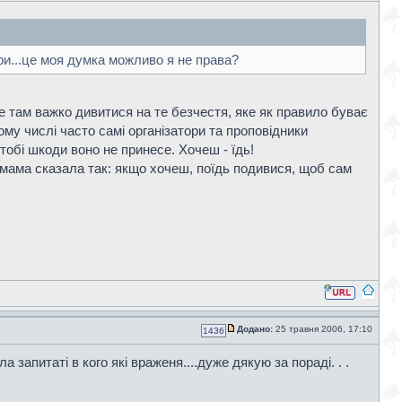
гри...це моя думка можливо я не права?
де там важко дивитися на те безчестя, яке як правило буває
ому числі часто самі організатори та проповідники
тобі шкоди воно не принесе. Хочеш - їдь!
 мама сказала так: якщо хочеш, поїдь подивися, щоб сам
Додано:
25 травня 2006, 17:10
1436
а запитаті в кого які враженя....дуже дякую за пораді. . .