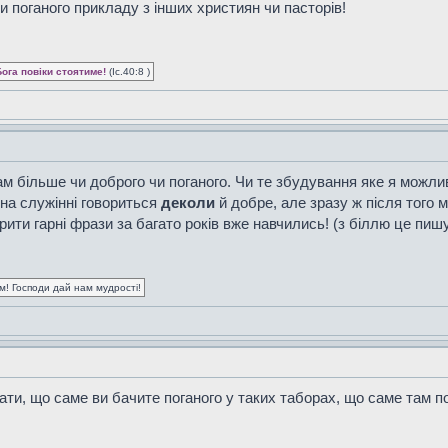
и поганого прикладу з інших християн чи пасторів!
Бога повіки стоятиме!
(Іс.40:8 )
ам більше чи доброго чи поганого. Чи те збудування яке я можл
 на служінні говориться
деколи
й добре, але зразу ж після того 
орити гарні фрази за багато років вже навчились! (з біллю це пиш
ум! Господи дай нам мудрості!
ати, що саме ви бачите поганого у таких таборах, що саме там п