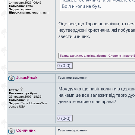
14 червня 2026, 06:47
Бо я ніколи не був.
Написано:
4694
Звідки:
Україна
Віровизнання:
християнин
Оце все, що Тарас перелічив, та вся
неутверджені християни, які побуваю
звести й інших.
Трава засихає, а квітка зів'яне, Слово ж нашого 
0
(0-0)
JesusFreak
Тема повідомлення:
Моя думка що навіт коли ти в церкви
Стать:
Востаннє тут були:
на кемп це все залежит від твого дух
25 травня 2007, 18:36
Написано:
38
димка можливо я не права?
Звідки:
Rivne Ukraine-New
Jersey USA
0
(0-0)
Сонячник
Тема повідомлення: