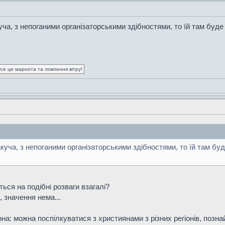
ча, з непоганими організаторськими здібностями, то їй там буде
усе це марнота та ловлення вітру!
куча, з непоганими організаторськими здібностями, то їй там бу
ться на подібні розваги взагалі?
, значення нема...
она: можна поспілкуватися з християнами з різних регіонів, познай