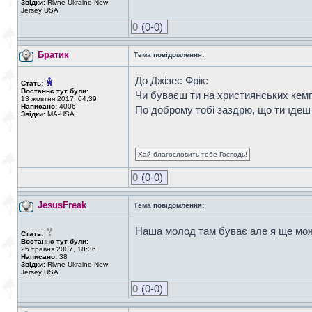
Звідки:
Rivne Ukraine-New
Jersey USA
0
(0-0)
Братик
Тема повідомлення:
До Джізес Фрік:
Стать:
Востаннє тут були:
Чи буваєш ти на християнських кем
13 жовтня 2017, 04:39
Написано:
4006
По доброму тобі заздрю, що ти їдеш 
Звідки:
MA-USA
Хай благословить тебе Господь!
0
(0-0)
JesusFreak
Тема повідомлення:
Наша молод там буває але я ще можл
Стать:
Востаннє тут були:
25 травня 2007, 18:36
Написано:
38
Звідки:
Rivne Ukraine-New
Jersey USA
0
(0-0)