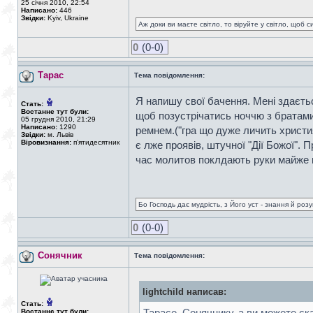
25 січня 2010, 22:54
Написано:
446
Звідки:
Kyiv, Ukraine
Аж доки ви маєте світло, то віруйте у світло, щоб 
0
(0-0)
Тарас
Тема повідомлення:
Я напишу свої бачення. Мені здаєтьс
Стать:
Востаннє тут були:
щоб позустрічатись ноччю з братами 
05 грудня 2010, 21:29
Написано:
1290
ремнем.("гра що дуже личить христи
Звідки:
м. Львів
Віровизнання:
п'ятидесятник
є лже проявів, штучної "Дії Божої". 
час молитов поклдають руки майже всі
Бо Господь дає мудрість, з Його уст - знання й роз
0
(0-0)
Сонячник
Тема повідомлення:
lightchild написав:
Стать:
Тарасе, Сонячнику, а ви можете ск
Востаннє тут були: