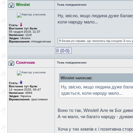
Winslet
Тема повідомлення:
Ну, звісно, якщо людина дуже балаку
коли народу мало...
Стать:
Востаннє тут були:
05 грудня 2019, 11:37
Написано:
1116
Звідки:
Ukraine
Я бачив усі справи, що чинились під сонцем: й ось 
Віровизнання:
п'ятидесятник
0
(0-0)
Сонячник
Тема повідомлення:
Winslet написав:
Стать:
Ну, звісно, якщо людина дуже бала
Востаннє тут були:
14 червня 2026, 06:47
здається, коли народу мало...
Написано:
4694
Звідки:
Україна
Віровизнання:
християнин
Воно то так, Winslet! Але як Бог диви
А чи мало, чи багато народу - думаю
Хоча у тих кемпів є і позитивна стор