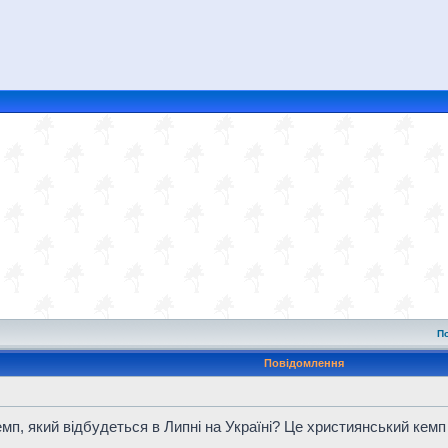
П
Повідомлення
кемп, який відбудеться в Липні на Україні? Це xристиянський кемп