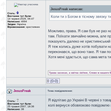
JesusFreak написав:
Стать:
Коли ти з Богом в тісному звязку т
Востаннє тут були:
14 червня 2026, 06:47
Написано:
4694
Звідки:
Україна
Віровизнання:
християнин
Можливо, права. Я сам був не раз на
там. Поїхати звичайно можна, але пр
показують далеко не християнський п
Я теж колись дуже хотів побувати н
переконався, що воно таке. Я там по
Хотя мені здається, що сама мета т
Трава засихає, а квітка зів'яне, Слово ж нашого 
0
(0-0)
JesusFreak
Тема повідомлення:
Я відлітаю до Украіні В червні з това
Стать:
Востаннє тут були:
колі вернуся обовязково повідомлю 
25 травня 2007, 18:36
Написано:
38