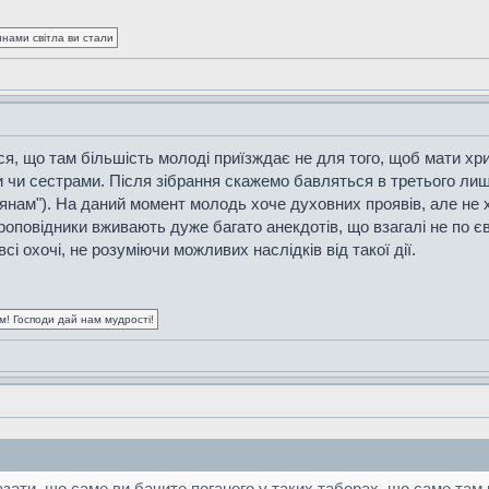
синами світла ви стали
я, що там більшість молоді приїзждає не для того, щоб мати хр
чи сестрами. Після зібрання скажемо бавляться в третього лишнь
янам"). На даний момент молодь хоче духовних проявів, але не х
Проповідники вживають дуже багато анекдотів, що взагалі не по є
 охочі, не розуміючи можливих наслідків від такої дії.
ум! Господи дай нам мудрості!
азати, що саме ви бачите поганого у таких таборах, що саме там