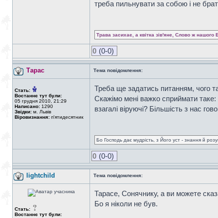
треба пильнувати за собою і не брат
Трава засихає, а квітка зів'яне, Слово ж нашого 
0
(0-0)
Тарас
Тема повідомлення:
Треба ще задатись питанням, чого т
Стать:
Востаннє тут були:
Скажімо мені важко сприймати таке:
05 грудня 2010, 21:29
Написано:
1290
взагалі віруючі? Більшість з нас гов
Звідки:
м. Львів
Віровизнання:
п'ятидесятник
Бо Господь дає мудрість, з Його уст - знання й роз
0
(0-0)
lightchild
Тема повідомлення:
Тарасе, Сонячнику, а ви можете сказ
Бо я ніколи не був.
Стать:
Востаннє тут були: