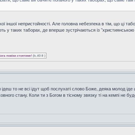
кої іншої непристойності. Але головна небезпека в тім, що ці т
ть у таких таборах, де вперше зустрічаються із "християнською в
Бога повіки стоятиме!
(Іс.40:8 )
 ідеш то не всі ідут щоб послухаті слово Боже, деяка молод іде
овного стану. Коли ти з Богом в тісному звязку ті на кемпі не буде