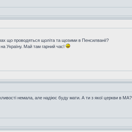
пах що проводяться щоліта та щозими в Пенсилванії?
на Україну. Май там гарний час!
ивості немала, але надіюс буду мати. А ти з якої церкви в МА?